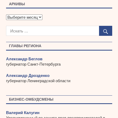
АРХИВЫ
А
р
х
и
в
ы
ГЛАВЫ РЕГИОНА
Александр Беглов
губернатор Санкт-Петербурга
Александр Дрозденко
губернатор Ленинградской области
БИЗНЕС-ОМБУДСМЕНЫ
Валерий Калугин
Уполномоченный по защите прав предпринимателей в