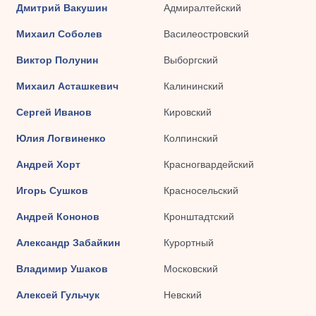
Дмитрий Вакушин
Адмиралтейский
Михаил Соболев
Василеостровский
Виктор Полунин
Выборгский
Михаил Асташкевич
Калининский
Сергей Иванов
Кировский
Юлия Логвиненко
Колпинский
Андрей Хорт
Красногвардейский
Игорь Сушков
Красносельский
Андрей Кононов
Кронштадтский
Александр Забайкин
Курортный
Владимир Ушаков
Московский
Алексей Гульчук
Невский