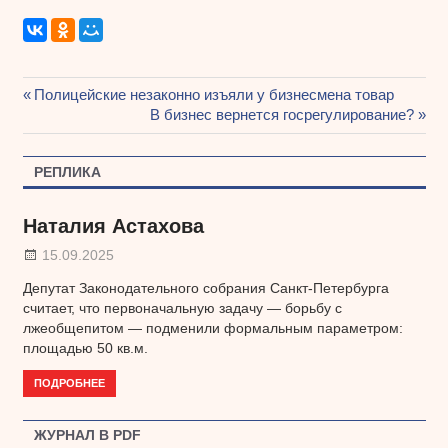
Предыдущая
Полицейские незаконно изъяли у бизнесмена товар
Навигация
запись:
Следующая
В бизнес вернется госрегулирование?
запись:
по
РЕПЛИКА
записям
Наталия Астахова
15.09.2025
Депутат Законодательного собрания Санкт-Петербурга
считает, что первоначальную задачу — борьбу с
лжеобщепитом — подменили формальным параметром:
площадью 50 кв.м.
ПОДРОБНЕЕ
ЖУРНАЛ В PDF