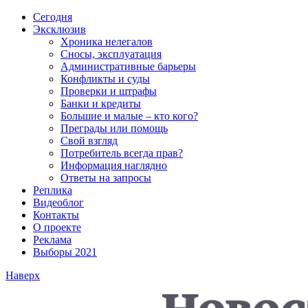
Сегодня
Эксклюзив
Хроника нелегалов
Сносы, эксплуатация
Административные барьеры
Конфликты и суды
Проверки и штрафы
Банки и кредиты
Большие и малые – кто кого?
Преграды или помощь
Свой взгляд
Потребитель всегда прав?
Информация наглядно
Ответы на запросы
Реплика
Видеоблог
Контакты
О проекте
Реклама
Выборы 2021
Наверх