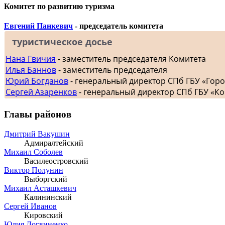
Комитет по развитию туризма
Евгений Панкевич
- председатель комитета
туристическое досье
Нана Гвичия
- заместитель председателя Комитета
Илья Баннов
- заместитель председателя
Юрий Богданов
- генеральный директор СПб ГБУ «Гор
Сергей Азаренков
- генеральный директор СПб ГБУ «К
Главы районов
Дмитрий Вакушин
Адмиралтейский
Михаил Соболев
Василеостровский
Виктор Полунин
Выборгский
Михаил Асташкевич
Калининский
Сергей Иванов
Кировский
Юлия Логвиненко