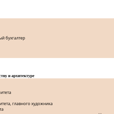
ый бухгалтер
ству и архитектуре
митета
итета, главного художника
та