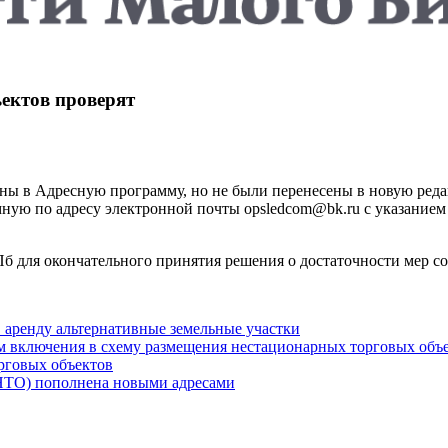
ектов проверят
ены в Адресную программу, но не были перенесены в новую ред
ую по адресу электронной почты opsledcom@bk.ru с указанием 
Пб для окончательного принятия решения о достаточности мер с
 аренду альтернативные земельные участки
м включения в схему размещения нестационарных торговых объ
рговых объектов
НТО) пополнена новыми адресами