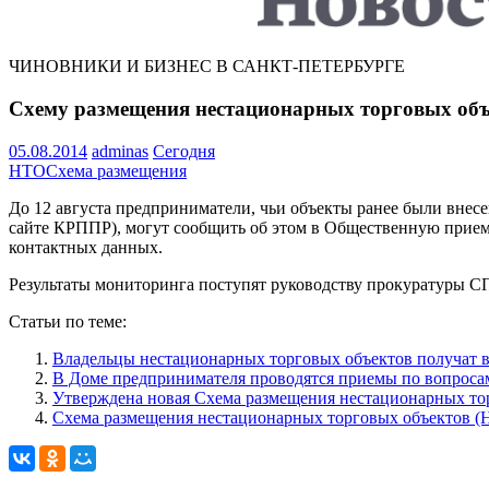
ЧИНОВНИКИ И БИЗНЕС В САНКТ-ПЕТЕРБУРГЕ
Схему размещения нестационарных торговых объ
05.08.2014
adminas
Сегодня
НТО
Схема размещения
До 12 августа предприниматели, чьи объекты ранее были внес
сайте КРППР), могут сообщить об этом в Общественную приемн
контактных данных.
Результаты мониторинга поступят руководству прокуратуры С
Статьи по теме:
Владельцы нестационарных торговых объектов получат в
В Доме предпринимателя проводятся приемы по вопроса
Утверждена новая Схема размещения нестационарных то
Схема размещения нестационарных торговых объектов (