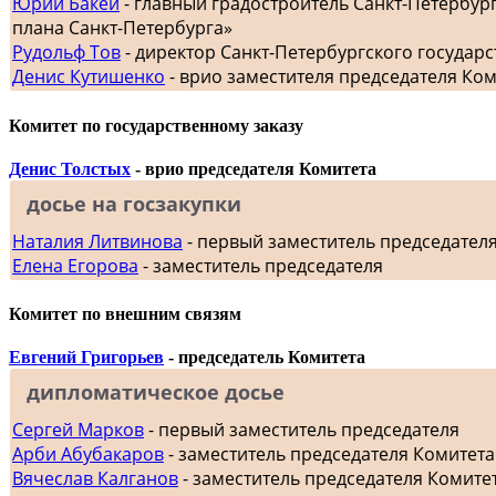
Юрий Бакей
- главный градостроитель Санкт-Петербур
плана Санкт-Петербурга»
Рудольф Тов
- директор Санкт-Петербургского госуда
Денис Кутишенко
- врио заместителя председателя Ко
Комитет по государственному заказу
Денис Толстых
- врио председателя Комитета
досье на госзакупки
Наталия Литвинова
- первый заместитель председател
Елена Егорова
- заместитель председателя
Комитет по внешним связям
Евгений Григорьев
- председатель Комитета
дипломатическое досье
Сергей Марков
- первый заместитель председателя
Арби Абубакаров
- заместитель председателя Комитет
Вячеслав Калганов
- заместитель председателя Комит