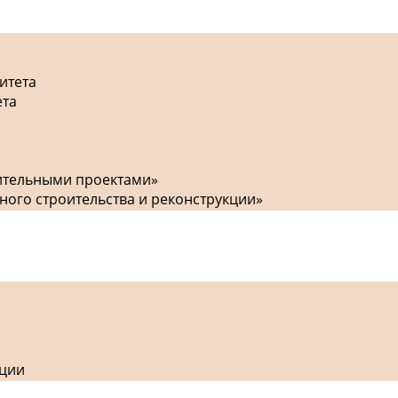
итета
ета
оительными проектами»
ного строительства и реконструкции»
кции