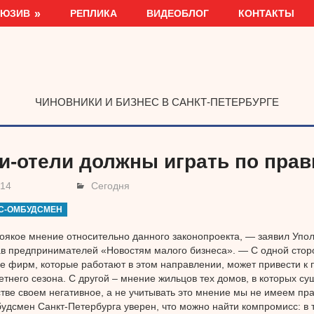
ЛЮЗИВ
РЕПЛИКА
ВИДЕОБЛОГ
КОНТАКТЫ
ЧИНОВНИКИ И БИЗНЕС В САНКТ-ПЕТЕРБУРГЕ
и-отели должны играть по пра
014
Сегодня
С-ОМБУДСМЕН
оякое мнение относительно данного законопроекта, — заявил Уп
в предпринимателей «Новостям малого бизнеса». — С одной стор
 фирм, которые работают в этом направлении, может привести к
етнего сезона. С другой – мнение жильцов тех домов, в которых су
тве своем негативное, а не учитывать это мнение мы не имеем пра
удсмен Санкт-Петербурга уверен, что можно найти компромисс: в т