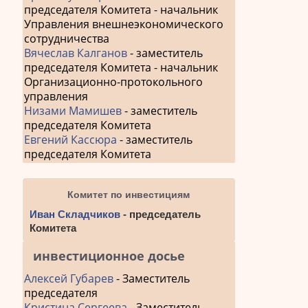
председателя Комитета - начальник
Управления внешнеэкономического
сотрудничества
Вячеслав Калганов
- заместитель
председателя Комитета - начальник
Организационно-протокольного
управления
Низами Мамишев
- заместитель
председателя Комитета
Евгений Кассюра
- заместитель
председателя Комитета
Комитет по инвестициям
Иван Складчиков
- председатель
Комитета
инвестиционное досье
Алексей Губарев
- Заместитель
председателя
Кристина Сергеева
- Заместитель