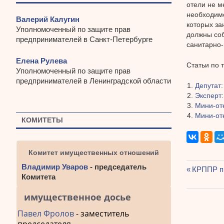
отели не м
необходимо
Валерий Калугин
которых за
Уполномоченный по защите прав
должны соб
предпринимателей в Санкт-Петербурге
санитарно-
Елена Рулева
Статьи по 
Уполномоченный по защите прав
предпринимателей в Ленинградской области
Депутат
Эксперт
Мини-от
Мини-оте
КОМИТЕТЫ
Комитет имущественных отношений
Владимир Уваров
- председатель
Предыду
КРППР пр
Комитета
Навиг
запись:
по
имущественное досье
запис
Павел Фролов
- заместитель