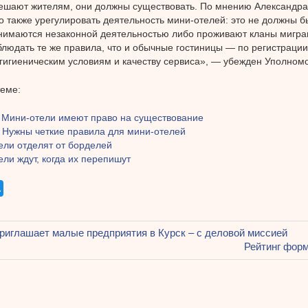
ешают жителям, они должны существовать. По мнению Александра
 также урегулировать деятельность мини-отелей: это не должны б
нимаются незаконной деятельностью либо проживают кланы мигра
людать те же правила, что и обычные гостиницы — по регистрации
гигиеническим условиям и качеству сервиса», — убежден Уполном
теме:
: Мини-отели имеют право на существование
: Нужны четкие правила для мини-отелей
ели отделят от борделей
ли ждут, когда их перепишут
щая
иглашает малые предприятия в Курск – с деловой миссией
ация
Следующая
Рейтинг форм
запись:
ям