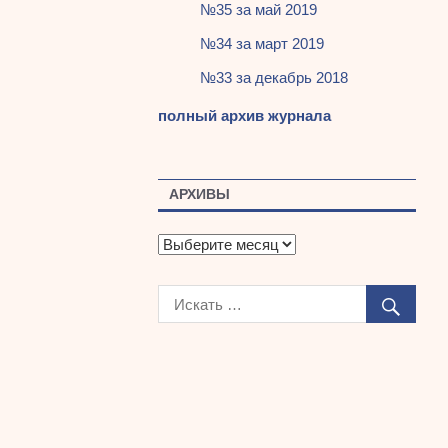
№35 за май 2019
№34 за март 2019
№33 за декабрь 2018
полный архив журнала
АРХИВЫ
А
р
х
и
в
ы