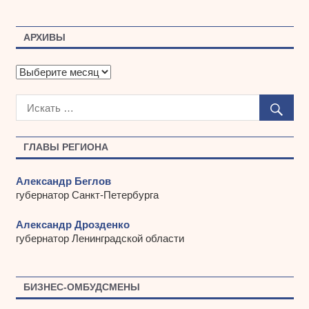
АРХИВЫ
А
р
х
и
в
ы
ГЛАВЫ РЕГИОНА
Александр Беглов
губернатор Санкт-Петербурга
Александр Дрозденко
губернатор Ленинградской области
БИЗНЕС-ОМБУДСМЕНЫ