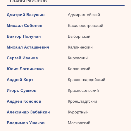
ГЛАВЫ РАЙОНОВ
Дмитрий Вакушин
Адмиралтейский
Михаил Соболев
Василеостровский
Виктор Полунин
Выборгский
Михаил Асташкевич
Калининский
Сергей Иванов
Кировский
Юлия Логвиненко
Колпинский
Андрей Хорт
Красногвардейский
Игорь Сушков
Красносельский
Андрей Кононов
Кронштадтский
Александр Забайкин
Курортный
Владимир Ушаков
Московский