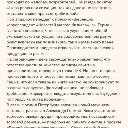
проходят по жалобам потребителей. Не всегда понятно,
какова реальная ситуация, так как далеко не все готовы
отстаивать свои права потребителей».
При этом, как передает с пресс-конференции
корреспондент «Новостей малого бизнеса», г-н Герман
высказал опасения, что в связи с ухудшением общей
экономической ситуации, на продовольственном рынке
будут всплески как позитивного, так и негативного плана.
Производителям придется отвоевывать место для своей
продукции на рынке.
На сегодняшний день законодательно закреплено, что
ответственность за качество целиком лежит на
производителях, подчеркнул глава ЦКК. Но, по его оценке,
производители этот посыл понимают как-то по-своему.
Решив, что если теперь их никто жестко не контролирует, то
возможно допускать фальсификацию, не соблюдать
требования маркировки, вводить покупателя в заблуждение
по поводу качества продукции.
В связи с этим в Петербурге запущен новый механизм
контроля, рассказал Александр Герман. Всем участникам
торгового рынка города – производителям, поставщикам,
торговой рознице, — предложено принять участие в проекте
«Петербургская марка качества». Создан особый знак