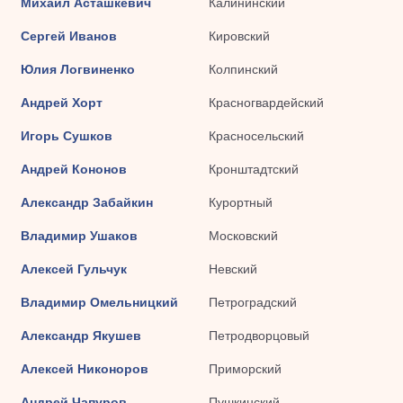
Михаил Асташкевич
Калининский
Сергей Иванов
Кировский
Юлия Логвиненко
Колпинский
Андрей Хорт
Красногвардейский
Игорь Сушков
Красносельский
Андрей Кононов
Кронштадтский
Александр Забайкин
Курортный
Владимир Ушаков
Московский
Алексей Гульчук
Невский
Владимир Омельницкий
Петроградский
Александр Якушев
Петродворцовый
Алексей Никоноров
Приморский
Андрей Чапуров
Пушкинский