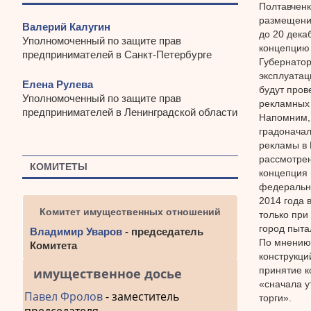
Полтавченк
размещения
Валерий Калугин
до 20 дека
Уполномоченный по защите прав
концепцию 
предпринимателей в Санкт-Петербурге
Губернатор
эксплуатац
Елена Рулева
будут пров
Уполномоченный по защите прав
рекламных 
предпринимателей в Ленинградской области
Напомним,
градоначал
рекламы в 
рассмотрен
КОМИТЕТЫ
концепция 
федеральны
2014 года 
Комитет имущественных отношений
только при
город пыта
Владимир Уваров
- председатель
По мнению 
Комитета
конструкци
принятие к
имущественное досье
«сначала у
Павел Фролов
- заместитель
торги».