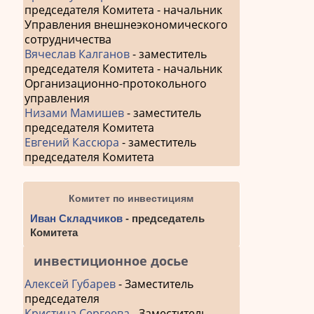
председателя Комитета - начальник
Управления внешнеэкономического
сотрудничества
Вячеслав Калганов
- заместитель
председателя Комитета - начальник
Организационно-протокольного
управления
Низами Мамишев
- заместитель
председателя Комитета
Евгений Кассюра
- заместитель
председателя Комитета
Комитет по инвестициям
Иван Складчиков
- председатель
Комитета
инвестиционное досье
Алексей Губарев
- Заместитель
председателя
Кристина Сергеева
- Заместитель