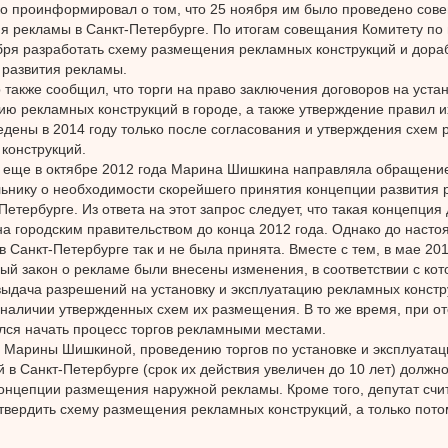
о проинформировал о том, что 25 ноября им было проведено сов
 рекламы в Санкт-Петербурге. По итогам совещания Комитету по 
бря разработать схему размещения рекламных конструкций и дора
развития рекламы.
 также сообщил, что торги на право заключения договоров на устан
ию рекламных конструкций в городе, а также утверждение правил 
едены в 2014 году только после согласования и утверждения схем
конструкций.
 еще в октябре 2012 года Марина Шишкина направляла обращение
ьнику о необходимости скорейшего принятия концепции развития 
Петербурге. Из ответа на этот запрос следует, что такая концепци
а городским правительством до конца 2012 года. Однако до наст
в Санкт-Петербурге так и не была принята. Вместе с тем, в мае 201
й закон о рекламе были внесены изменения, в соответствии с кот
выдача разрешений на установку и эксплуатацию рекламных констр
 наличии утвержденных схем их размещения. В то же время, при от
лся начать процесс торгов рекламными местами.
Марины Шишкиной, проведению торгов по установке и эксплуата
й в Санкт-Петербурге (срок их действия увеличен до 10 лет) должн
онцепции размещения наружной рекламы. Кроме того, депутат сч
твердить схему размещения рекламных конструкций, а только пото