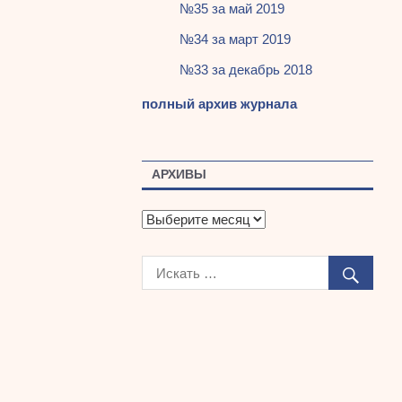
№35 за май 2019
№34 за март 2019
№33 за декабрь 2018
полный архив журнала
АРХИВЫ
А
р
х
и
в
ы