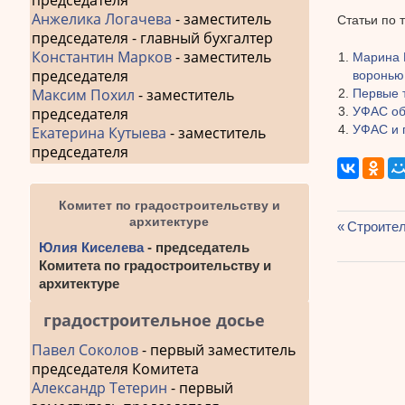
председателя
Анжелика Логачева
- заместитель
Статьи по 
председателя - главный бухгалтер
Константин Марков
- заместитель
Марина 
председателя
воронью
Максим Похил
- заместитель
Первые 
УФАС об
председателя
УФАС и 
Екатерина Кутыева
- заместитель
председателя
Комитет по градостроительству и
архитектуре
Предыду
Строител
Навиг
запись:
Юлия Киселева
- председатель
Комитета по градостроительству и
по
архитектуре
запис
градостроительное досье
Павел Соколов
- первый заместитель
председателя Комитета
Александр Тетерин
- первый