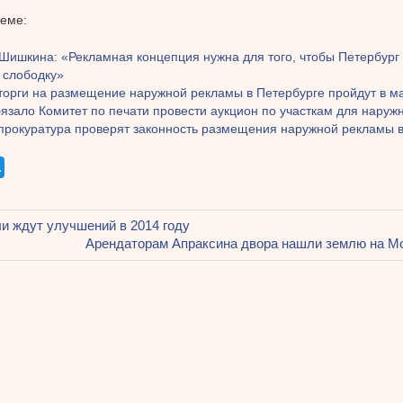
теме:
Шишкина: «Рекламная концепция нужна для того, чтобы Петербург 
 слободку»
торги на размещение наружной рекламы в Петербурге пройдут в м
язало Комитет по печати провести аукцион по участкам для наруж
прокуратура проверят законность размещения наружной рекламы в
щая
и ждут улучшений в 2014 году
ация
Следующая
Арендаторам Апраксина двора нашли землю на М
запись:
ям