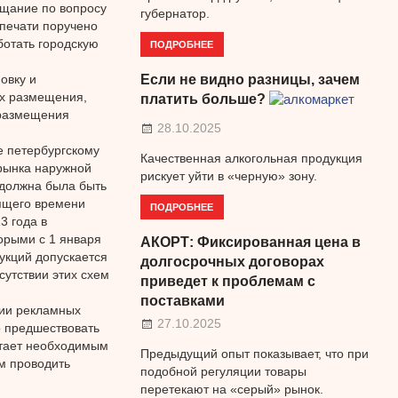
ещание по вопросу
губернатор.
печати поручено
ботать городскую
ПОДРОБНЕЕ
овку и
Если не видно разницы, зачем
их размещения,
платить больше?
 размещения
28.10.2025
 петербургскому
Качественная алкогольная продукция
рынка наружной
рискует уйти в «черную» зону.
я должна была быть
оящего времени
ПОДРОБНЕЕ
3 года в
орыми с 1 января
АКОРТ: Фиксированная цена в
укций допускается
долгосрочных договорах
сутствии этих схем
приведет к проблемам с
поставками
ции рекламных
27.10.2025
о предшествовать
итает необходимым
Предыдущий опыт показывает, что при
м проводить
подобной регуляции товары
перетекают на «серый» рынок.