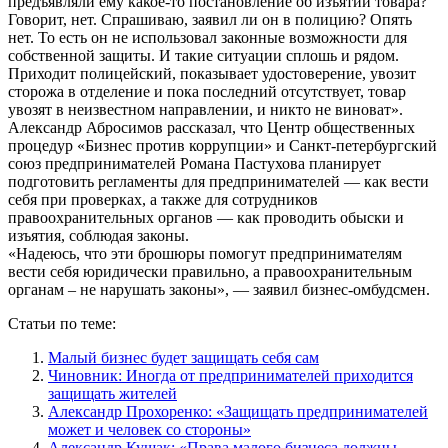
предъявляли ему какое-то постановление об изъятии товара?
Говорит, нет. Спрашиваю, заявил ли он в полицию? Опять
нет. То есть он не использовал законные возможности для
собственной защиты. И такие ситуации сплошь и рядом.
Приходит полицейский, показывает удостоверение, увозит
сторожа в отделение и пока последний отсутствует, товар
увозят в неизвестном направлении, и никто не виноват».
Александр Абросимов рассказал, что Центр общественных
процедур «Бизнес против коррупции» и Санкт-петербургский
союз предпринимателей Романа Пастухова планирует
подготовить регламенты для предпринимателей — как вести
себя при проверках, а также для сотрудников
правоохранительных органов — как проводить обыски и
изъятия, соблюдая законы.
«Надеюсь, что эти брошюры помогут предпринимателям
вести себя юридически правильно, а правоохранительным
органам – не нарушать законы», — заявил бизнес-омбудсмен.
Статьи по теме:
Малый бизнес будет защищать себя сам
Чиновник: Иногда от предпринимателей приходится
защищать жителей
Александр Прохоренко: «Защищать предпринимателей
может и человек со стороны»
Александр Кущак: «Права малого бизнеса должны