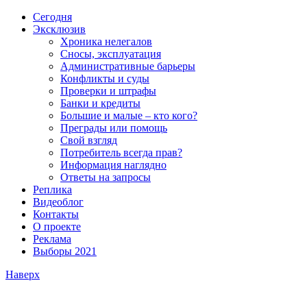
Сегодня
Эксклюзив
Хроника нелегалов
Сносы, эксплуатация
Административные барьеры
Конфликты и суды
Проверки и штрафы
Банки и кредиты
Большие и малые – кто кого?
Преграды или помощь
Свой взгляд
Потребитель всегда прав?
Информация наглядно
Ответы на запросы
Реплика
Видеоблог
Контакты
О проекте
Реклама
Выборы 2021
Наверх