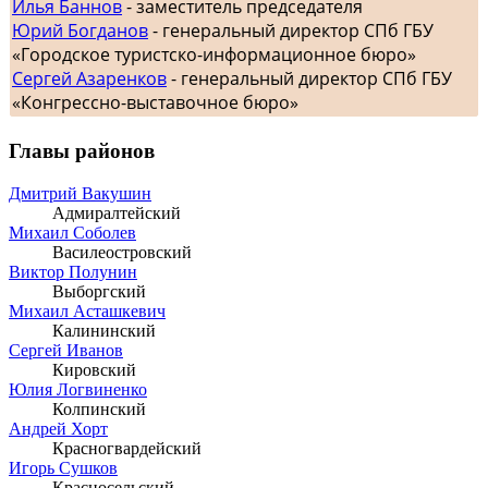
Илья Баннов
- заместитель председателя
Юрий Богданов
- генеральный директор СПб ГБУ
«Городское туристско-информационное бюро»
Сергей Азаренков
- генеральный директор СПб ГБУ
«Конгрессно-выставочное бюро»
Главы районов
Дмитрий Вакушин
Адмиралтейский
Михаил Соболев
Василеостровский
Виктор Полунин
Выборгский
Михаил Асташкевич
Калининский
Сергей Иванов
Кировский
Юлия Логвиненко
Колпинский
Андрей Хорт
Красногвардейский
Игорь Сушков
Красносельский