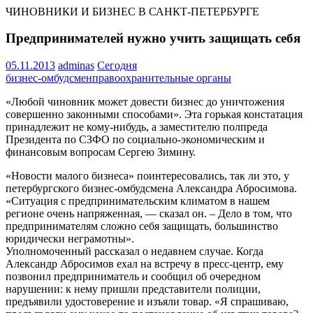
ЧИНОВНИКИ И БИЗНЕС В САНКТ-ПЕТЕРБУРГЕ
Предпринимателей нужно учить защищать себя
05.11.2013
adminas
Сегодня
бизнес-омбудсмен
правоохранительные органы
«Любой чиновник может довести бизнес до уничтожения
совершенно законными способами». Эта горькая констатация
принадлежит не кому-нибудь, а заместителю полпреда
Президента по СЗФО по социально-экономическим и
финансовым вопросам Сергею Зимину.
«Новости малого бизнеса» поинтересовались, так ли это, у
петербургского бизнес-омбудсмена Александра Абросимова.
«Ситуация с предпринимательским климатом в нашем
регионе очень напряженная, — сказал он. – Дело в том, что
предпринимателям сложно себя защищать, большинство
юридически неграмотны».
Уполномоченный рассказал о недавнем случае. Когда
Александр Абросимов ехал на встречу в пресс-центр, ему
позвонил предприниматель и сообщил об очередном
нарушении: к нему пришли представители полиции,
предъявили удостоверение и изъяли товар. «Я спрашиваю,