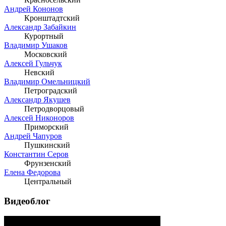
Андрей Кононов
Кронштадтский
Александр Забайкин
Курортный
Владимир Ушаков
Московский
Алексей Гульчук
Невский
Владимир Омельницкий
Петроградский
Александр Якушев
Петродворцовый
Алексей Никоноров
Приморский
Андрей Чапуров
Пушкинский
Константин Серов
Фрунзенский
Елена Федорова
Центральный
Видеоблог