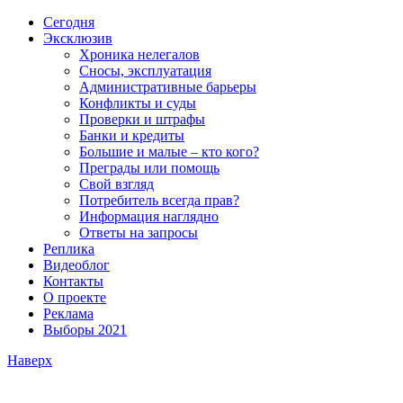
Сегодня
Эксклюзив
Хроника нелегалов
Сносы, эксплуатация
Административные барьеры
Конфликты и суды
Проверки и штрафы
Банки и кредиты
Большие и малые – кто кого?
Преграды или помощь
Свой взгляд
Потребитель всегда прав?
Информация наглядно
Ответы на запросы
Реплика
Видеоблог
Контакты
О проекте
Реклама
Выборы 2021
Наверх