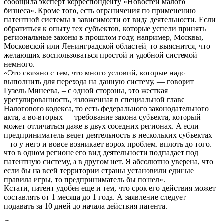
сообщила эксперт корреспонденту «Новостей малого
бизнеса». Кроме того, есть ограничения по применению
патентной системы в зависимости от вида деятельности. Если
обратиться к опыту тех субъектов, которые успели принять
региональные законы в прошлом году, например, Москвы,
Московской или Ленинградской областей, то выяснится, что
желающих воспользоваться простой и удобной системой
немного.
«Это связано с тем, что много условий, которые надо
выполнить для перехода на данную систему, — говорит
Гузель Минеева, – с одной стороны, это жесткая
урегулированность, изложенная в специальной главе
Налогового кодекса, то есть федерального законодательного
акта, а во-вторых — требование закона субъекта, который
может отличаться даже в двух соседних регионах. А если
предприниматель ведет деятельность в нескольких субъектах
– то у него и вовсе возникает ворох проблем, вплоть до того,
что в одном регионе его вид деятельности подпадает под
патентную систему, а в другом нет. Я абсолютно уверена, что
если бы на всей территории страны установили единые
правила игры, то предприниматель бы пошел».
Кстати, патент удобен еще и тем, что срок его действия может
составлять от 1 месяца до 1 года. А заявление следует
подавать за 10 дней до начала действия патента.