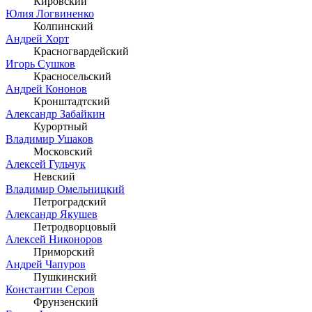
Кировский
Юлия Логвиненко
Колпинский
Андрей Хорт
Красногвардейский
Игорь Сушков
Красносельский
Андрей Кононов
Кронштадтский
Александр Забайкин
Курортный
Владимир Ушаков
Московский
Алексей Гульчук
Невский
Владимир Омельницкий
Петроградский
Александр Якушев
Петродворцовый
Алексей Никоноров
Приморский
Андрей Чапуров
Пушкинский
Константин Серов
Фрунзенский