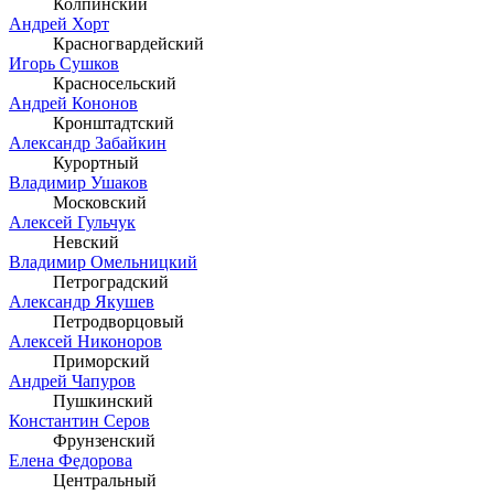
Колпинский
Андрей Хорт
Красногвардейский
Игорь Сушков
Красносельский
Андрей Кононов
Кронштадтский
Александр Забайкин
Курортный
Владимир Ушаков
Московский
Алексей Гульчук
Невский
Владимир Омельницкий
Петроградский
Александр Якушев
Петродворцовый
Алексей Никоноров
Приморский
Андрей Чапуров
Пушкинский
Константин Серов
Фрунзенский
Елена Федорова
Центральный