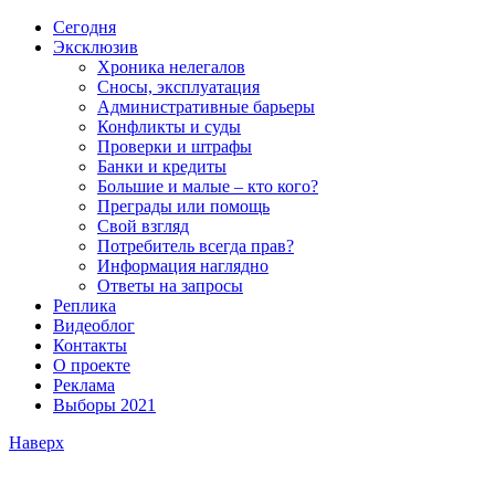
Сегодня
Эксклюзив
Хроника нелегалов
Сносы, эксплуатация
Административные барьеры
Конфликты и суды
Проверки и штрафы
Банки и кредиты
Большие и малые – кто кого?
Преграды или помощь
Свой взгляд
Потребитель всегда прав?
Информация наглядно
Ответы на запросы
Реплика
Видеоблог
Контакты
О проекте
Реклама
Выборы 2021
Наверх