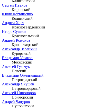
Калининский
Сергей Иванов
Кировский
Юлия Логвиненко
Колпинский
Андрей Хорт
Красногвардейский
Игорь Сушков
Красносельский
Андрей Кононов
Кронштадтский
Александр Забайкин
Курортный
Владимир Ушаков
Московский
Алексей Гульчук
Невский
Владимир Омельницкий
Петроградский
Александр Якушев
Петродворцовый
Алексей Никоноров
Приморский
Андрей Чапуров
Пушкинский