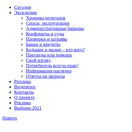
Сегодня
Эксклюзив
Хроника нелегалов
Сносы, эксплуатация
Административные барьеры
Конфликты и суды
Проверки и штрафы
Банки и кредиты
Большие и малые – кто кого?
Преграды или помощь
Свой взгляд
Потребитель всегда прав?
Информация наглядно
Ответы на запросы
Реплика
Видеоблог
Контакты
О проекте
Реклама
Выборы 2021
Наверх