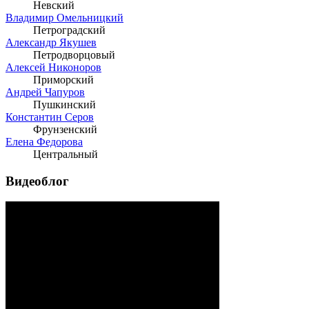
Невский
Владимир Омельницкий
Петроградский
Александр Якушев
Петродворцовый
Алексей Никоноров
Приморский
Андрей Чапуров
Пушкинский
Константин Серов
Фрунзенский
Елена Федорова
Центральный
Видеоблог