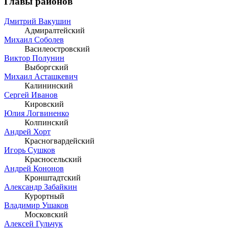
Главы районов
Дмитрий Вакушин
Адмиралтейский
Михаил Соболев
Василеостровский
Виктор Полунин
Выборгский
Михаил Асташкевич
Калининский
Сергей Иванов
Кировский
Юлия Логвиненко
Колпинский
Андрей Хорт
Красногвардейский
Игорь Сушков
Красносельский
Андрей Кононов
Кронштадтский
Александр Забайкин
Курортный
Владимир Ушаков
Московский
Алексей Гульчук