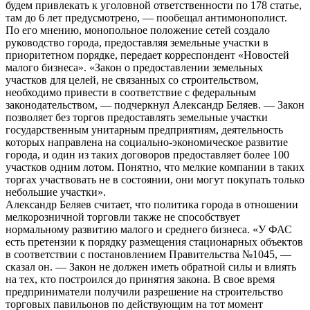
будем привлекать к уголовной ответственности по 178 статье,
там до 6 лет предусмотрено, — пообещал антимонополист.
По его мнению, монопольное положение сетей создало
руководство города, предоставляя земельные участки в
приоритетном порядке, передает корреспондент «Новостей
малого бизнеса». «Закон о предоставлении земельных
участков для целей, не связанных со строительством,
необходимо привести в соответствие с федеральным
законодательством, — подчеркнул Александр Беляев. — Закон
позволяет без торгов предоставлять земельные участки
государственным унитарным предприятиям, деятельность
которых направлена на социально-экономическое развитие
города, и один из таких договоров предоставляет более 100
участков одним лотом. Понятно, что мелкие компании в таких
торгах участвовать не в состоянии, они могут покупать только
небольшие участки».
Александр Беляев считает, что политика города в отношении
мелкорозничной торговли также не способствует
нормальному развитию малого и среднего бизнеса. «У ФАС
есть претензии к порядку размещения стационарных объектов
в соответствии с постановлением Правительства №1045, —
сказал он. — Закон не должен иметь обратной силы и влиять
на тех, кто построился до принятия закона. В свое время
предприниматели получили разрешение на строительство
торговых павильонов по действующим на тот момент