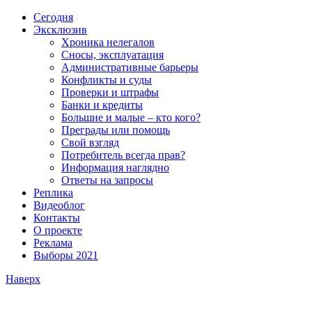
Сегодня
Эксклюзив
Хроника нелегалов
Сносы, эксплуатация
Административные барьеры
Конфликты и суды
Проверки и штрафы
Банки и кредиты
Большие и малые – кто кого?
Преграды или помощь
Свой взгляд
Потребитель всегда прав?
Информация наглядно
Ответы на запросы
Реплика
Видеоблог
Контакты
О проекте
Реклама
Выборы 2021
Наверх