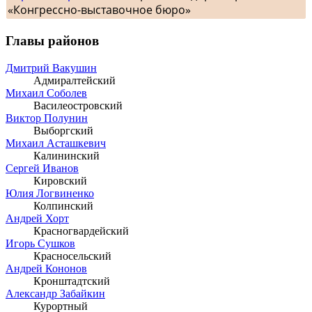
«Конгрессно-выставочное бюро»
Главы районов
Дмитрий Вакушин
Адмиралтейский
Михаил Соболев
Василеостровский
Виктор Полунин
Выборгский
Михаил Асташкевич
Калининский
Сергей Иванов
Кировский
Юлия Логвиненко
Колпинский
Андрей Хорт
Красногвардейский
Игорь Сушков
Красносельский
Андрей Кононов
Кронштадтский
Александр Забайкин
Курортный