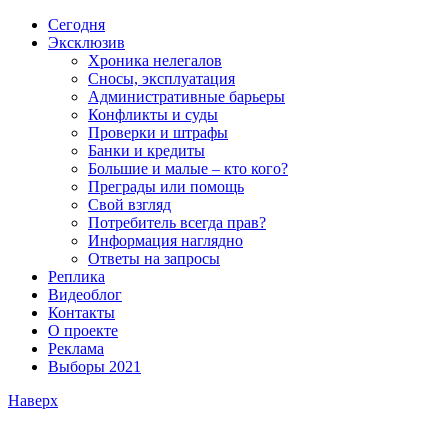
Сегодня
Эксклюзив
Хроника нелегалов
Сносы, эксплуатация
Административные барьеры
Конфликты и суды
Проверки и штрафы
Банки и кредиты
Большие и малые – кто кого?
Преграды или помощь
Свой взгляд
Потребитель всегда прав?
Информация наглядно
Ответы на запросы
Реплика
Видеоблог
Контакты
О проекте
Реклама
Выборы 2021
Наверх