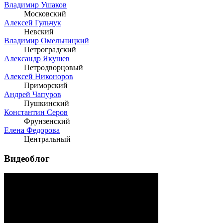
Владимир Ушаков
Московский
Алексей Гульчук
Невский
Владимир Омельницкий
Петроградский
Александр Якушев
Петродворцовый
Алексей Никоноров
Приморский
Андрей Чапуров
Пушкинский
Константин Серов
Фрунзенский
Елена Федорова
Центральный
Видеоблог