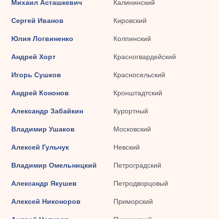
Михаил Асташкевич
Калининский
Сергей Иванов
Кировский
Юлия Логвиненко
Колпинский
Андрей Хорт
Красногвардейский
Игорь Сушков
Красносельский
Андрей Кононов
Кронштадтский
Александр Забайкин
Курортный
Владимир Ушаков
Московский
Алексей Гульчук
Невский
Владимир Омельницкий
Петроградский
Александр Якушев
Петродворцовый
Алексей Никоноров
Приморский