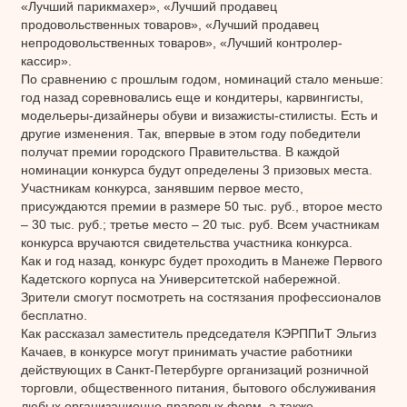
«Лучший парикмахер», «Лучший продавец
продовольственных товаров», «Лучший продавец
непродовольственных товаров», «Лучший контролер-
кассир».
По сравнению с прошлым годом, номинаций стало меньше:
год назад соревновались еще и кондитеры, карвингисты,
модельеры-дизайнеры обуви и визажисты-стилисты. Есть и
другие изменения. Так, впервые в этом году победители
получат премии городского Правительства. В каждой
номинации конкурса будут определены 3 призовых места.
Участникам конкурса, занявшим первое место,
присуждаются премии в размере 50 тыс. руб., второе место
– 30 тыс. руб.; третье место – 20 тыс. руб. Всем участникам
конкурса вручаются свидетельства участника конкурса.
Как и год назад, конкурс будет проходить в Манеже Первого
Кадетского корпуса на Университетской набережной.
Зрители смогут посмотреть на состязания профессионалов
бесплатно.
Как рассказал заместитель председателя КЭРППиТ Эльгиз
Качаев, в конкурсе могут принимать участие работники
действующих в Санкт-Петербурге организаций розничной
торговли, общественного питания, бытового обслуживания
любых организационно-правовых форм, а также