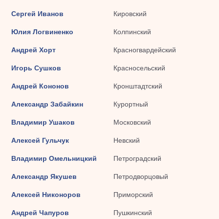
Сергей Иванов
Кировский
Юлия Логвиненко
Колпинский
Андрей Хорт
Красногвардейский
Игорь Сушков
Красносельский
Андрей Кононов
Кронштадтский
Александр Забайкин
Курортный
Владимир Ушаков
Московский
Алексей Гульчук
Невский
Владимир Омельницкий
Петроградский
Александр Якушев
Петродворцовый
Алексей Никоноров
Приморский
Андрей Чапуров
Пушкинский