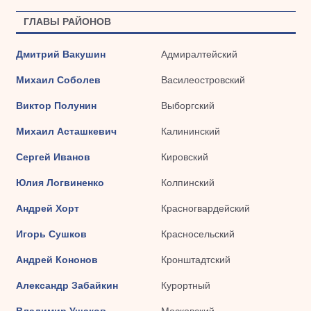
ГЛАВЫ РАЙОНОВ
Дмитрий Вакушин
Адмиралтейский
Михаил Соболев
Василеостровский
Виктор Полунин
Выборгский
Михаил Асташкевич
Калининский
Сергей Иванов
Кировский
Юлия Логвиненко
Колпинский
Андрей Хорт
Красногвардейский
Игорь Сушков
Красносельский
Андрей Кононов
Кронштадтский
Александр Забайкин
Курортный