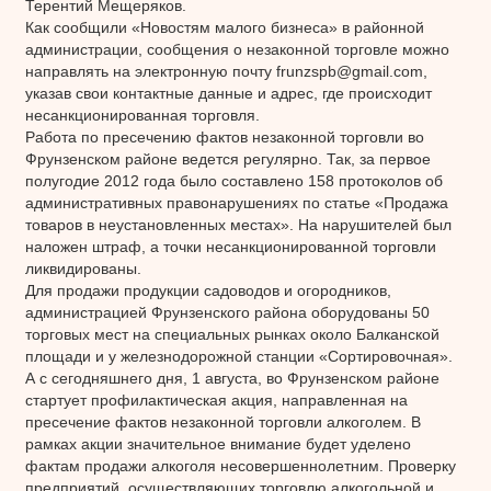
Терентий Мещеряков.
Как сообщили «Новостям малого бизнеса» в районной
администрации, сообщения о незаконной торговле можно
направлять на электронную почту frunzspb@gmail.com,
указав свои контактные данные и адрес, где происходит
несанкционированная торговля.
Работа по пресечению фактов незаконной торговли во
Фрунзенском районе ведется регулярно. Так, за первое
полугодие 2012 года было составлено 158 протоколов об
административных правонарушениях по статье «Продажа
товаров в неустановленных местах». На нарушителей был
наложен штраф, а точки несанкционированной торговли
ликвидированы.
Для продажи продукции садоводов и огородников,
администрацией Фрунзенского района оборудованы 50
торговых мест на специальных рынках около Балканской
площади и у железнодорожной станции «Сортировочная».
А с сегодняшнего дня, 1 августа, во Фрунзенском районе
стартует профилактическая акция, направленная на
пресечение фактов незаконной торговли алкоголем. В
рамках акции значительное внимание будет уделено
фактам продажи алкоголя несовершеннолетним. Проверку
предприятий, осуществляющих торговлю алкогольной и