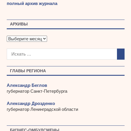
полный архив журнала
АРХИВЫ
А
р
х
и
в
ы
ГЛАВЫ РЕГИОНА
Александр Беглов
губернатор Санкт-Петербурга
Александр Дрозденко
губернатор Ленинградской области
БИЗНЕС-ОМБУДСМЕНЫ