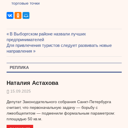
торговые точки
Предыдущая
В Выборгском районе назвали лучших
Навигация
предпринимателей
запись:
Следующая
Для привлечения туристов следует развивать новые
по
запись:
направления
записям
РЕПЛИКА
Наталия Астахова
15.09.2025
Депутат Законодательного собрания Санкт-Петербурга
считает, что первоначальную задачу — борьбу с
лжеобщепитом — подменили формальным параметром:
площадью 50 кв.м.