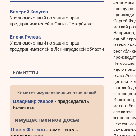
экономики:
поводу реш
Валерий Калугин
производит
Уполномоченный по защите прав
Сергей Фед
предпринимателей в Санкт-Петербурге
мелкой роз
Например, 
Елена Рулева
одной евро
Уполномоченный по защите прав
малых сель
предпринимателей в Ленинградской области
республике
производит
Не обошел 
идею привл
КОМИТЕТЫ
глава Ассо
центры, и 
шаговой до
Комитет имущественных отношений
воплощения
И наконец,
Владимир Уваров
- председатель
малого биз
Комитета
сложилось,
звена не н
имущественное досье
нефтяных и
Павел Фролов
- заместитель
нет никаки
По мнению