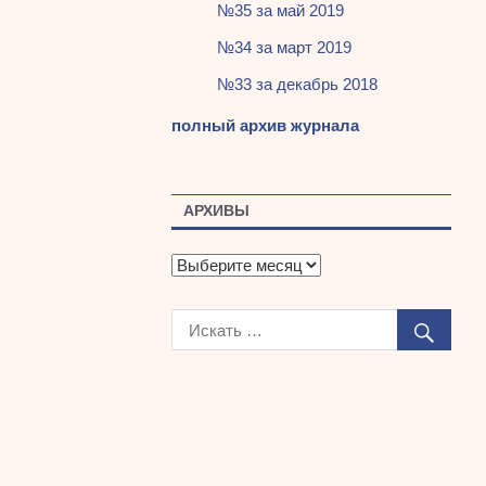
№35 за май 2019
№34 за март 2019
№33 за декабрь 2018
полный архив журнала
АРХИВЫ
А
р
х
и
в
ы