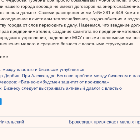
й нашего города вообще не имеют договоров на энергоснабжение
ты пошли дальше. Своими распоряжениями №№ 381 и 449 Комитет
рисоединение к системам теплоснабжения, водоснабжения и водоо
тву города от слов переходить к делу. Надеемся, что введение до
прав предпринимателей, создание комитета по предпринимательст
городского управления, наделение МСУ новыми полномочиями поз
тношения малого и среднего бизнеса с властными структурами».
теме:
ь между властью и бизнесом углубляется
р Дербин: При Александре Беглове проблем между бизнесом и вла
Федоров: «Бизнес-омбудсмен защитит от произвола»
: Бизнесу следует выстраивать активный диалог с властью
щая
Никольский
Следующая
Брокеридж привлекает малых п
ация
запись: