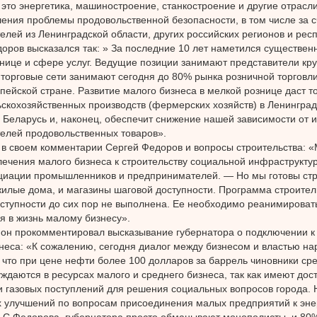
 это энергетика, машиностроение, станкостроение и другие отрасл
ения проблемы продовольственной безопасности, в том числе за с
елей из Ленинградской области, других российских регионов и рес
оров высказался так: » За последние 10 лет наметился существен
нице и сфере услуг. Ведущие позиции занимают представители кру
торговые сети занимают сегодня до 80% рынка розничной торговли,
пейской стране. Развитие малого бизнеса в мелкой рознице даст то
скохозяйственных производств (фермерских хозяйств) в Ленинград
 Беларусь и, наконец, обеспечит снижение нашей зависимости от 
елей продовольственных товаров».
в своем комментарии Сергей Федоров и вопросы строительства: 
ечения малого бизнеса к строительству социальной инфраструктур
циации промышленников и предпринимателей. — Но мы готовы стр
жилые дома, и магазины шаговой доступности. Программа строител
ступности до сих пор не выполнена. Ее необходимо реанимировать
 в жизнь малому бизнесу».
 он прокомментировал высказывание губернатора о подключении к
неса: «К сожалению, сегодня диалог между бизнесом и властью на
 что при цене нефти более 100 долларов за баррель чиновники ср
уждаются в ресурсах малого и среднего бизнеса, так как имеют дост
 газовых поступлений для решения социальных вопросов города. 
х улучшений по вопросам присоединения малых предприятий к эне
 С.Федорова, губернатора просто обманывают монополисты, и 80