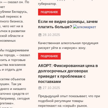
и» — сказал он. По
губернатор.
чет
публики Беларусь,
ПОДРОБНЕЕ
ный перекос в
пного бизнеса.
Если не видно разницы, зачем
 чего нет ни в
платить больше?
лчок в развитии
28.10.2025
ской области и
иноземных
Качественная алкогольная продукция
рискует уйти в «черную» зону.
«Мы поддерживаем
ы города, – сказал
ПОДРОБНЕЕ
оить и торговые
ьства магазинов
АКОРТ: Фиксированная цена в
 и отдать для
долгосрочных договорах
приведет к проблемам с
 сетям объектов
поставками
рушен. Так уж
27.10.2025
еднего и низшего
аточно средств от
Предыдущий опыт показывает, что при
Например, сегодня
подобной регуляции товары
ргетике».
перетекают на «серый» рынок.
% малых