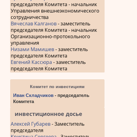
председателя Комитета - начальник
Управления внешнеэкономического
сотрудничества
Вячеслав Калганов
- заместитель
председателя Комитета - начальник
Организационно-протокольного
управления
Низами Мамишев
- заместитель
председателя Комитета
Евгений Кассюра
- заместитель
председателя Комитета
Комитет по инвестициям
Иван Складчиков
- председатель
Комитета
инвестиционное досье
Алексей Губарев
- Заместитель
председателя
Кристина Сергеева
- Заместитель