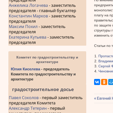
председателя
Анжелика Логачева
- заместитель
предприяти
председателя - главный бухгалтер
монополис
плату на п
Константин Марков
- заместитель
правительс
председателя
по защите 
Максим Похил
- заместитель
структуры 
председателя
изменить о
Екатерина Кутыева
- заместитель
председателя
Статьи по 
Пропаст
Комитет по градостроительству и
Владими
архитектуре
Сергей 
Юлия Киселева
- председатель
Чиновник
Комитета по градостроительству и
архитектуре
градостроительное досье
Павел Соколов
- первый заместитель
Предыду
Евгений 
председателя Комитета
Навиг
запись:
Александр Тетерин
- первый
по