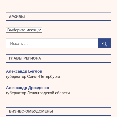
АРХИВЫ
А
р
х
и
в
ы
ГЛАВЫ РЕГИОНА
Александр Беглов
губернатор Санкт-Петербурга
Александр Дрозденко
губернатор Ленинградской области
БИЗНЕС-ОМБУДСМЕНЫ