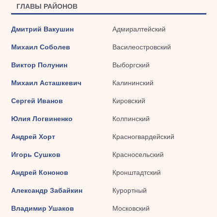
ГЛАВЫ РАЙОНОВ
Дмитрий Вакушин
Адмиралтейский
Михаил Соболев
Василеостровский
Виктор Полунин
Выборгский
Михаил Асташкевич
Калининский
Сергей Иванов
Кировский
Юлия Логвиненко
Колпинский
Андрей Хорт
Красногвардейский
Игорь Сушков
Красносельский
Андрей Кононов
Кронштадтский
Александр Забайкин
Курортный
Владимир Ушаков
Московский