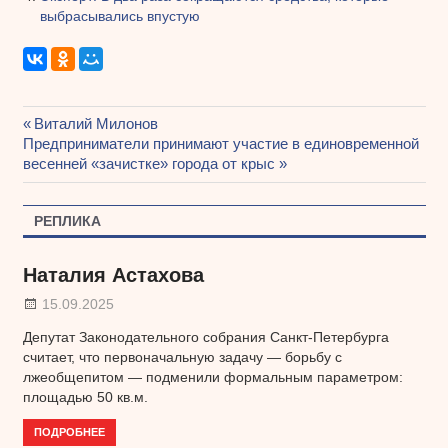
выбрасывались впустую
Предыдущая
Виталий Милонов
Навигация
Следующая
Предприниматели принимают участие в единовременной
запись:
запись:
весенней «зачистке» города от крыс
по
записям
РЕПЛИКА
Наталия Астахова
15.09.2025
Депутат Законодательного собрания Санкт-Петербурга
считает, что первоначальную задачу — борьбу с
лжеобщепитом — подменили формальным параметром:
площадью 50 кв.м.
ПОДРОБНЕЕ