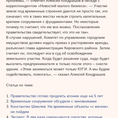
проблемы, — отметил Алексей Кондрашов в беседе с
корреспондентом «Новостей малого бизнеса». — Участки
земли под временные строения даются не просто так, это
означает, что в таких местах нельзя строить капитальные,
крепкие сооружения с фундаментами. Но некоторые
почему-то считают, что им все можно. Постановление
правительства свидетельствует, что это не так».
В случае нарушений, Комитет по управлению городским
имуществом должен издать приказ о расторжении аренды,
разъяснил глава администрации Кировского района. Затем,
считает он, последует иск в суд об освобождении
земельного участка. Когда будет решение суда, надо будет
выселить предпринимателя и только после этого – снести
здание. «Этим заниматься может только КУГИ. А мы будем
содействовать, помогать», — сказал Алексей Кондрашов.
Статьи по теме:
Правительство готово продлить агонию еще на 5 лет
Временные сооружения обсудили с чиновниками
Константин Шмелев: На временные объекты «с мечом»
не пойдем
Эксперт: В два раза сокращаются средства, которые