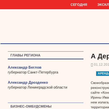
Наверх
СЕГОДНЯ
ЭКСК
А Де
ГЛАВЫ РЕГИОНА
01.12.20
Александр Беглов
губернатор Санкт-Петербурга
АРЕНД
Александр Дрозденко
Своеобразн
губернатор Ленинградской области
реконструк
сайте «Кон
Ирины Иван
нем излага
БИЗНЕС-ОМБУДСМЕНЫ
территории