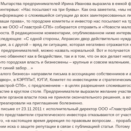
 Мытарства предпринимателей Ирина Иванова выразила в емкой ф
 интервью: «Нас посылают на три буквы». Как она заметила, «мы н
нформацию о сложившейся ситуации до всех заинтересованных ли
аши права», то городские комитеты и инвестор нас посылают на тр
а же ООО «Главстрой-СПб» собирается отправить и «Новости мало
оста. В редакционном комментарии, опубликованном ниже интерв
следующее: «С одной стороны, Апраксин двор действительно нужда
ции, а с другой – вряд ли ситуацию, которая негативно отражается 
 предпринимателей, можно назвать нормальной. Вот и получается 
но обвиняют как в бездействии, так и в том, что он все делает не
что городская власть и бизнесмены – крупные и совсем маленькие, 
т синий забор…»
алого бизнеса» направили письма в ассоциацию собственников и 
двор», в КЭРППиТ, КУГИ, Комитет по инвестициям и стратегическим
встрой-СПб», с предложением – в целях разрешения сложившего
астие в круглом столе. Предприниматели выразили желание участво
ели органов власти пока не приняли окончательного решения, а во
треагировали на приглашение болезненно.
 письме от 23.11.2011 г. исполнительный директор ООО «Главстро
то представители стратегического инвестора отказываются от участ
го, «в настоящее время дирекция по правовым вопросам… прораб
ии иска о защите репутации в связи с публикацией статьи. Потому 