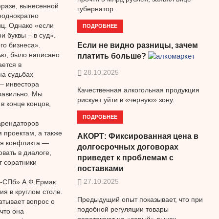
разе, вынесенной
губернатор.
еоднократно
ц. Однако «если
ПОДРОБНЕЕ
и буквы – в суд».
го бизнеса».
Если не видно разницы, зачем
ью, было написано
платить больше?
ется в
28.10.2025
на судьбах
– инвестора
Качественная алкогольная продукция
правильно. Мы
рискует уйти в «черную» зону.
в конце концов,
ПОДРОБНЕЕ
арендаторов
 проектам, а также
АКОРТ: Фиксированная цена в
ся конфликта —
долгосрочных договорах
вать в диалоге,
приведет к проблемам с
т соратники
поставками
27.10.2025
й-СПб» А.Ф.Ермак
ия в круглом столе.
Предыдущий опыт показывает, что при
атывает вопрос о
подобной регуляции товары
что она
перетекают на «серый» рынок.