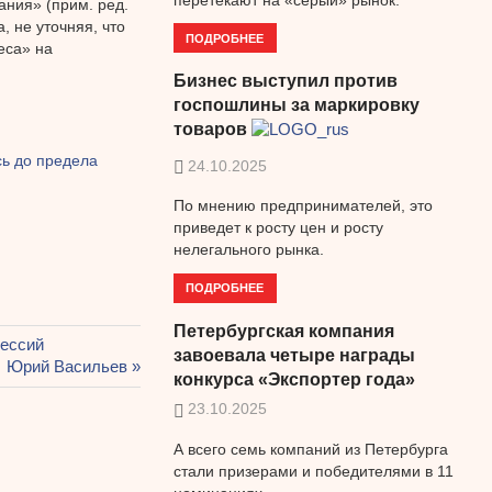
ания» (прим. ред.
 не уточняя, что
ПОДРОБНЕЕ
еса» на
Бизнес выступил против
госпошлины за маркировку
товаров
сь до предела
24.10.2025
По мнению предпринимателей, это
приведет к росту цен и росту
нелегального рынка.
ПОДРОБНЕЕ
Петербургская компания
фессий
завоевала четыре награды
Следующая
Юрий Васильев
конкурса «Экспортер года»
запись:
23.10.2025
А всего семь компаний из Петербурга
стали призерами и победителями в 11