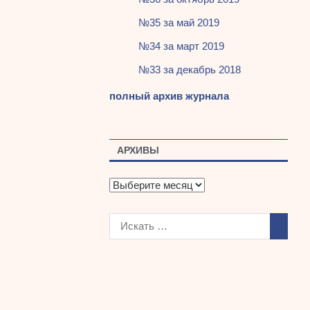
№35 за май 2019
№34 за март 2019
№33 за декабрь 2018
полный архив журнала
АРХИВЫ
А
р
х
и
в
ы