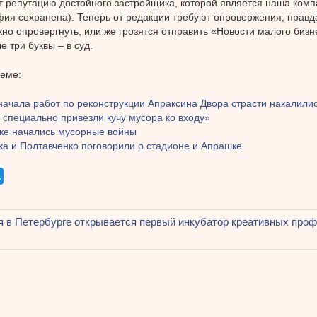
 репутацию достойного застройщика, которой является наша комп
ия сохранена). Теперь от редакции требуют опровержения, правда,
но опровергнуть, или же грозятся отправить «Новости малого бизн
е три буквы – в суд.
теме:
начала работ по реконструкции Апраксина Двора страсти накалили
 специально привезли кучу мусора ко входу»
ке начались мусорные войны
ка и Полтавченко поговорили о стадионе и Апрашке
щая
я в Петербурге открывается первый инкубатор креативных про
ация
ям