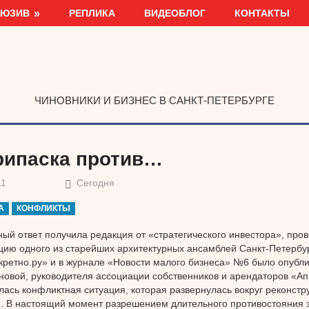
ЛЮЗИВ
РЕПЛИКА
ВИДЕОБЛОГ
КОНТАКТЫ
ЧИНОВНИКИ И БИЗНЕС В САНКТ-ПЕТЕРБУРГЕ
рипаска против…
11
Сегодня
А
КОНФЛИКТЫ
ый ответ получила редакция от «стратегического инвестора», про
цию одного из старейших архитектурных ансамблей Санкт-Петербур
кретно.ру» и в журнале «Новости малого бизнеса» №6 было опубл
овой, руководителя ассоциации собственников и арендаторов «Ап
лась конфликтная ситуация, которая развернулась вокруг реконстр
. В настоящий момент разрешением длительного противостояния 