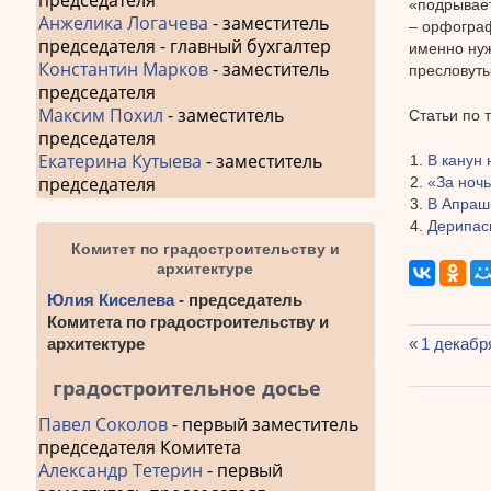
председателя
«подрывает
Анжелика Логачева
- заместитель
– орфограф
председателя - главный бухгалтер
именно нуж
Константин Марков
- заместитель
пресловуты
председателя
Максим Похил
- заместитель
Статьи по 
председателя
Екатерина Кутыева
- заместитель
В канун 
председателя
«За ночь
В Апраш
Дерипас
Комитет по градостроительству и
архитектуре
Юлия Киселева
- председатель
Комитета по градостроительству и
архитектуре
Предыду
1 декабр
Навиг
запись:
градостроительное досье
по
Павел Соколов
- первый заместитель
запис
председателя Комитета
Александр Тетерин
- первый