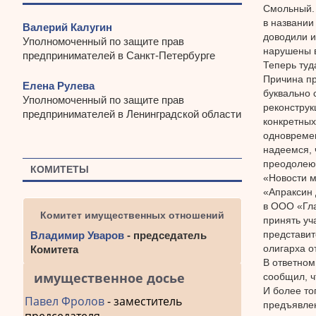
Смольный.
в названии
Валерий Калугин
доводили и
Уполномоченный по защите прав
нарушены в
предпринимателей в Санкт-Петербурге
Теперь туд
Причина пр
Елена Рулева
буквально 
Уполномоченный по защите прав
реконструк
предпринимателей в Ленинградской области
конкретных
одновремен
надеемся, 
преодолею
КОМИТЕТЫ
«Новости м
«Апраксин 
в ООО «Гла
Комитет имущественных отношений
принять уч
представит
Владимир Уваров
- председатель
олигарха о
Комитета
В ответном
имущественное досье
сообщил, ч
И более то
Павел Фролов
- заместитель
предъявлен