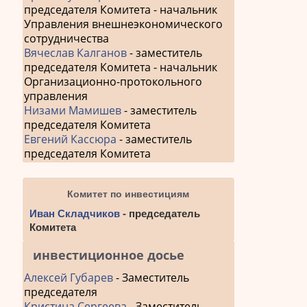
председателя Комитета - начальник
Управления внешнеэкономического
сотрудничества
Вячеслав Калганов
- заместитель
председателя Комитета - начальник
Организационно-протокольного
управления
Низами Мамишев
- заместитель
председателя Комитета
Евгений Кассюра
- заместитель
председателя Комитета
Комитет по инвестициям
Иван Складчиков
- председатель
Комитета
инвестиционное досье
Алексей Губарев
- Заместитель
председателя
Кристина Сергеева
- Заместитель