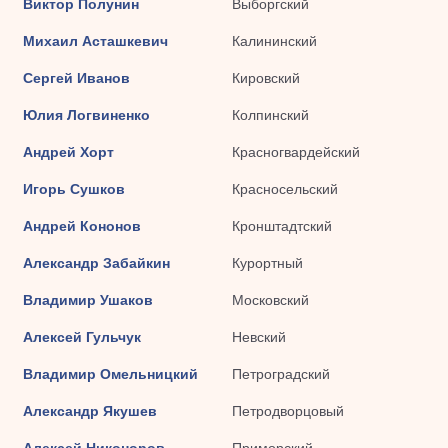
Виктор Полунин
Выборгский
Михаил Асташкевич
Калининский
Сергей Иванов
Кировский
Юлия Логвиненко
Колпинский
Андрей Хорт
Красногвардейский
Игорь Сушков
Красносельский
Андрей Кононов
Кронштадтский
Александр Забайкин
Курортный
Владимир Ушаков
Московский
Алексей Гульчук
Невский
Владимир Омельницкий
Петроградский
Александр Якушев
Петродворцовый
Алексей Никоноров
Приморский