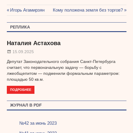
Предыдущая
Игорь Агамирзян
Следующая
Кому положена земля без торгов?
Навигация
запись:
запись:
по
РЕПЛИКА
записям
Наталия Астахова
15.09.2025
Депутат Законодательного собрания Санкт-Петербурга
считает, что первоначальную задачу — борьбу с
лжеобщепитом — подменили формальным параметром:
площадью 50 кв.м.
ПОДРОБНЕЕ
ЖУРНАЛ В PDF
№42 за июнь 2023