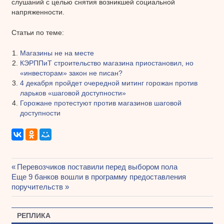
слушаний с целью снятия возникшей социальной
напряженности.
Статьи по теме:
Магазины не на месте
КЭРППиТ строительство магазина приостановил, но
«инвесторам» закон не писан?
4 декабря пройдет очередной митинг горожан против
ларьков «шаговой доступности»
Горожане протестуют против магазинов шаговой
доступности
Предыдущая
Перевозчиков поставили перед выбором пола
Навигация
Следующая
Еще 9 банков вошли в программу предоставления
запись:
запись:
поручительств
по
записям
РЕПЛИКА