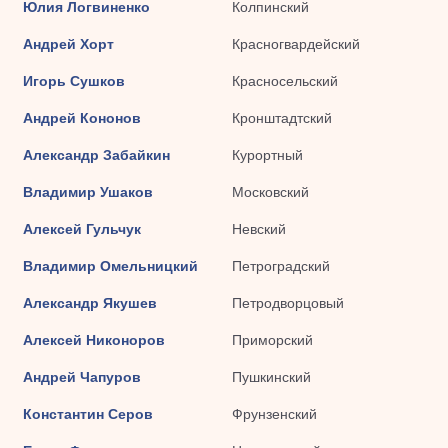
Юлия Логвиненко
Колпинский
Андрей Хорт
Красногвардейский
Игорь Сушков
Красносельский
Андрей Кононов
Кронштадтский
Александр Забайкин
Курортный
Владимир Ушаков
Московский
Алексей Гульчук
Невский
Владимир Омельницкий
Петроградский
Александр Якушев
Петродворцовый
Алексей Никоноров
Приморский
Андрей Чапуров
Пушкинский
Константин Серов
Фрунзенский