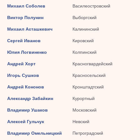
Михаил Соболев
Василеостровский
Виктор Полунин
Выборгский
Михаил Асташкевич
Калининский
Сергей Иванов
Кировский
Юлия Логвиненко
Колпинский
Андрей Хорт
Красногвардейский
Игорь Сушков
Красносельский
Андрей Кононов
Кронштадтский
Александр Забайкин
Курортный
Владимир Ушаков
Московский
Алексей Гульчук
Невский
Владимир Омельницкий
Петроградский