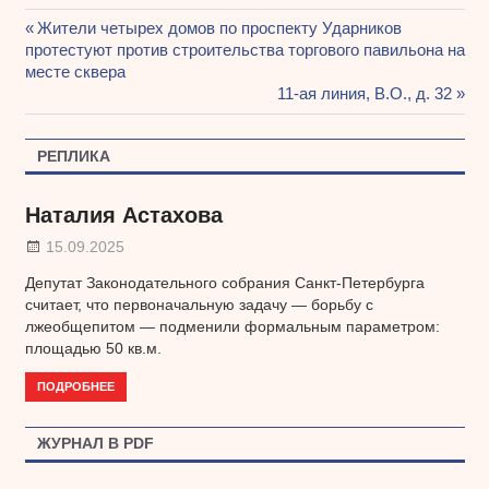
Предыдущая
Жители четырех домов по проспекту Ударников
Навигация
протестуют против строительства торгового павильона на
запись:
месте сквера
по
Следующая
11-ая линия, В.О., д. 32
записям
запись:
РЕПЛИКА
Наталия Астахова
15.09.2025
Депутат Законодательного собрания Санкт-Петербурга
считает, что первоначальную задачу — борьбу с
лжеобщепитом — подменили формальным параметром:
площадью 50 кв.м.
ПОДРОБНЕЕ
ЖУРНАЛ В PDF