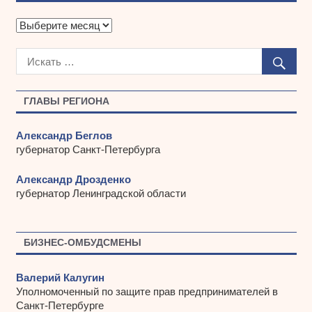
А
р
х
и
в
ы
ГЛАВЫ РЕГИОНА
Александр Беглов
губернатор Санкт-Петербурга
Александр Дрозденко
губернатор Ленинградской области
БИЗНЕС-ОМБУДСМЕНЫ
Валерий Калугин
Уполномоченный по защите прав предпринимателей в
Санкт-Петербурге