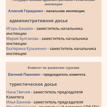
инспекция
Алексей Геращенко
- начальник инспекции
административное досье
Игорь Башкин
- заместитель начальника
инспекции
Мария Булгакова
- заместитель начальника
инспекции
Екатерина Кузьменко
- заместитель начальника
инспекции
Комитет по развитию туризма
Евгений Панкевич
- председатель комитета
туристическое досье
Нана Гвичия
- заместитель председателя
Комитета
Илья Баннов
- заместитель председателя
Юрий Богданов
- генеральный директор СПб ГБУ