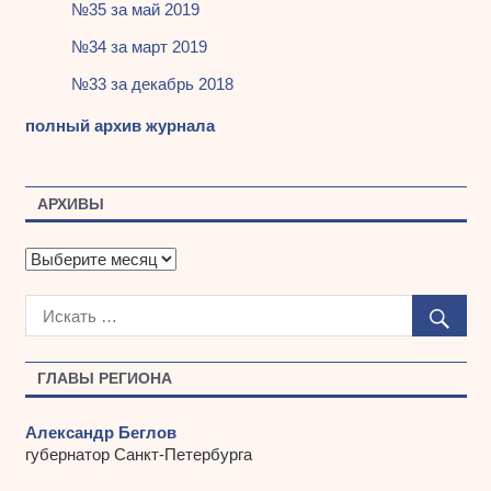
№35 за май 2019
№34 за март 2019
№33 за декабрь 2018
полный архив журнала
АРХИВЫ
А
р
х
и
в
ы
ГЛАВЫ РЕГИОНА
Александр Беглов
губернатор Санкт-Петербурга