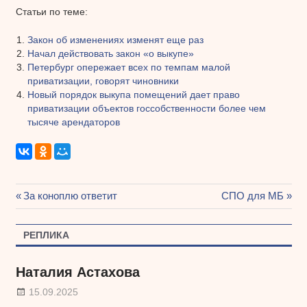
Статьи по теме:
Закон об изменениях изменят еще раз
Начал действовать закон «о выкупе»
Петербург опережает всех по темпам малой
приватизации, говорят чиновники
Новый порядок выкупа помещений дает право
приватизации объектов госсобственности более чем
тысяче арендаторов
Предыдущая
За коноплю ответит
Следующая
СПО для МБ
Навигация
запись:
запись:
по
РЕПЛИКА
записям
Наталия Астахова
15.09.2025