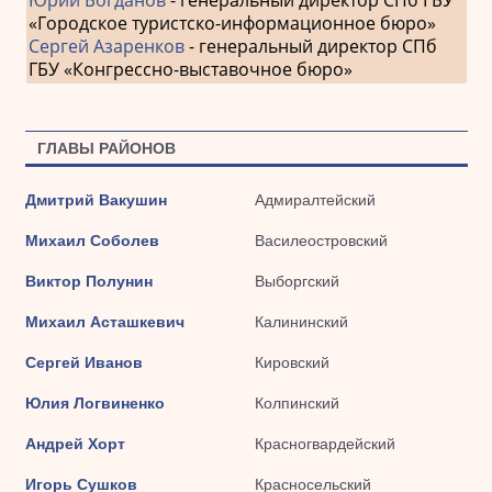
«Городское туристско-информационное бюро»
Сергей Азаренков
- генеральный директор СПб
ГБУ «Конгрессно-выставочное бюро»
ГЛАВЫ РАЙОНОВ
Дмитрий Вакушин
Адмиралтейский
Михаил Соболев
Василеостровский
Виктор Полунин
Выборгский
Михаил Асташкевич
Калининский
Сергей Иванов
Кировский
Юлия Логвиненко
Колпинский
Андрей Хорт
Красногвардейский
Игорь Сушков
Красносельский