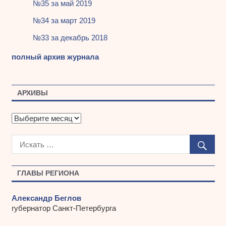
№35 за май 2019
№34 за март 2019
№33 за декабрь 2018
полный архив журнала
АРХИВЫ
А
р
х
и
в
ы
ГЛАВЫ РЕГИОНА
Александр Беглов
губернатор Санкт-Петербурга