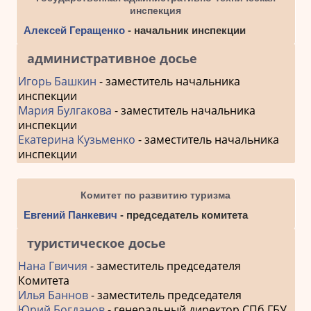
инспекция
Алексей Геращенко
- начальник инспекции
административное досье
Игорь Башкин
- заместитель начальника
инспекции
Мария Булгакова
- заместитель начальника
инспекции
Екатерина Кузьменко
- заместитель начальника
инспекции
Комитет по развитию туризма
Евгений Панкевич
- председатель комитета
туристическое досье
Нана Гвичия
- заместитель председателя
Комитета
Илья Баннов
- заместитель председателя
Юрий Богданов
- генеральный директор СПб ГБУ