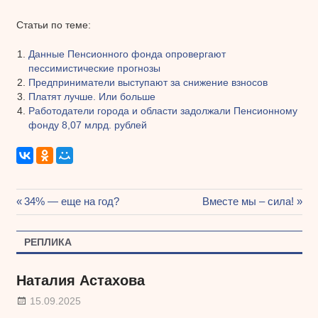
Статьи по теме:
Данные Пенсионного фонда опровергают
пессимистические прогнозы
Предприниматели выступают за снижение взносов
Платят лучше. Или больше
Работодатели города и области задолжали Пенсионному
фонду 8,07 млрд. рублей
Предыдущая
34% — еще на год?
Следующая
Вместе мы – сила!
Навигация
запись:
запись:
по
РЕПЛИКА
записям
Наталия Астахова
15.09.2025