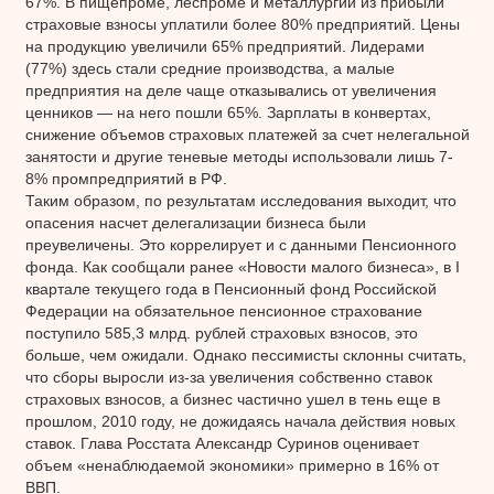
67%. В пищепроме, леспроме и металлургии из прибыли
страховые взносы уплатили более 80% предприятий. Цены
на продукцию увеличили 65% предприятий. Лидерами
(77%) здесь стали средние производства, а малые
предприятия на деле чаще отказывались от увеличения
ценников — на него пошли 65%. Зарплаты в конвертах,
снижение объемов страховых платежей за счет нелегальной
занятости и другие теневые методы использовали лишь 7-
8% промпредприятий в РФ.
Таким образом, по результатам исследования выходит, что
опасения насчет делегализации бизнеса были
преувеличены. Это коррелирует и с данными Пенсионного
фонда. Как сообщали ранее «Новости малого бизнеса», в I
квартале текущего года в Пенсионный фонд Российской
Федерации на обязательное пенсионное страхование
поступило 585,3 млрд. рублей страховых взносов, это
больше, чем ожидали. Однако пессимисты склонны считать,
что сборы выросли из-за увеличения собственно ставок
страховых взносов, а бизнес частично ушел в тень еще в
прошлом, 2010 году, не дожидаясь начала действия новых
ставок. Глава Росстата Александр Суринов оценивает
объем «ненаблюдаемой экономики» примерно в 16% от
ВВП.