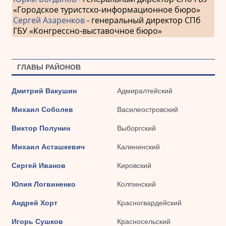
«Городское туристско-информационное бюро»
Сергей Азаренков
- генеральный директор СПб
ГБУ «Конгрессно-выставочное бюро»
ГЛАВЫ РАЙОНОВ
Дмитрий Вакушин
Адмиралтейский
Михаил Соболев
Василеостровский
Виктор Полунин
Выборгский
Михаил Асташкевич
Калининский
Сергей Иванов
Кировский
Юлия Логвиненко
Колпинский
Андрей Хорт
Красногвардейский
Игорь Сушков
Красносельский