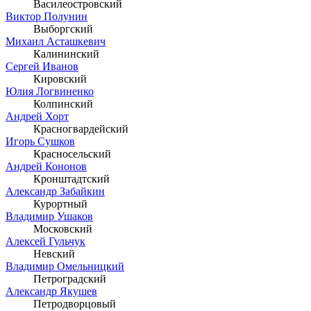
Василеостровский
Виктор Полунин
Выборгский
Михаил Асташкевич
Калининский
Сергей Иванов
Кировский
Юлия Логвиненко
Колпинский
Андрей Хорт
Красногвардейский
Игорь Сушков
Красносельский
Андрей Кононов
Кронштадтский
Александр Забайкин
Курортный
Владимир Ушаков
Московский
Алексей Гульчук
Невский
Владимир Омельницкий
Петроградский
Александр Якушев
Петродворцовый