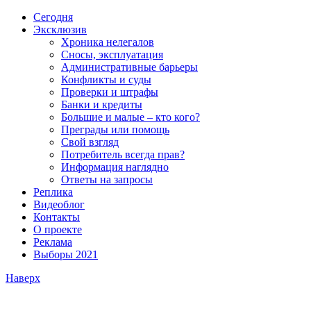
Сегодня
Эксклюзив
Хроника нелегалов
Сносы, эксплуатация
Административные барьеры
Конфликты и суды
Проверки и штрафы
Банки и кредиты
Большие и малые – кто кого?
Преграды или помощь
Свой взгляд
Потребитель всегда прав?
Информация наглядно
Ответы на запросы
Реплика
Видеоблог
Контакты
О проекте
Реклама
Выборы 2021
Наверх