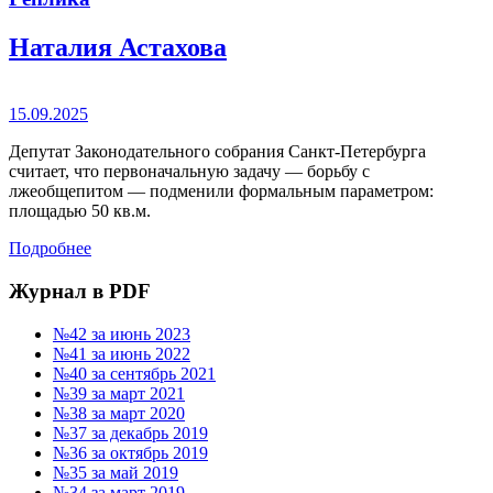
Наталия Астахова
15.09.2025
Депутат Законодательного собрания Санкт-Петербурга
считает, что первоначальную задачу — борьбу с
лжеобщепитом — подменили формальным параметром:
площадью 50 кв.м.
Подробнее
Журнал в PDF
№42 за июнь 2023
№41 за июнь 2022
№40 за сентябрь 2021
№39 за март 2021
№38 за март 2020
№37 за декабрь 2019
№36 за октябрь 2019
№35 за май 2019
№34 за март 2019