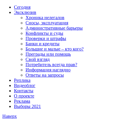
Сегодня
Эксклюзив
Хроника нелегалов
Сносы, эксплуатация
Административные барьеры
Конфликты и суды
Проверки и штрафы
Банки и кредиты
Большие и малые – кто кого?
Преграды или помощь
Свой взгляд
Потребитель всегда прав?
Информация наглядно
Ответы на запросы
Реплика
Видеоблог
Контакты
О проекте
Реклама
Выборы 2021
Наверх