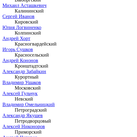
Михаил Асташкевич
Калининский
Сергей Иванов
Кировский
Юлия Логвиненко
Колпинский
Андрей Хорт
Красногвардейский
Игорь Сушков
Красносельский
Андрей Кононов
Кронштадтский
Александр Забайкин
Курортный
Владимир Ушаков
Московский
Алексей Гульчук
Невский
Владимир Омельницкий
Петроградский
Александр Якушев
Петродворцовый
Алексей Никоноров
Приморский