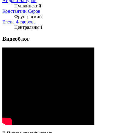
Андрей Чапуров
Пушкинский
Константин Серов
Фрунзенский
Елена Федорова
Центральный
Видеоблог