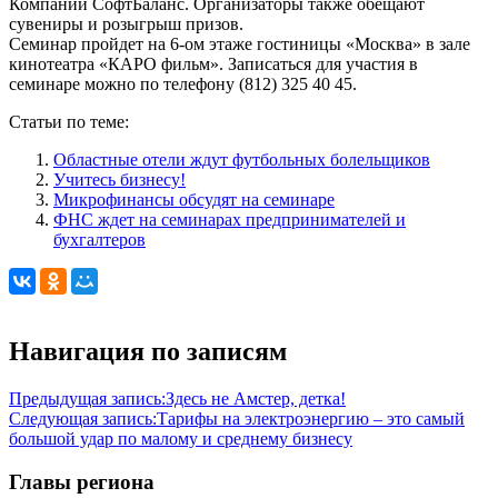
Компаний СофтБаланс. Организаторы также обещают
сувениры и розыгрыш призов.
Семинар пройдет на 6-ом этаже гостиницы «Москва» в зале
кинотеатра «КАРО фильм». Записаться для участия в
семинаре можно по телефону (812) 325 40 45.
Статьи по теме:
Областные отели ждут футбольных болельщиков
Учитесь бизнесу!
Микрофинансы обсудят на семинаре
ФНС ждет на семинарах предпринимателей и
бухгалтеров
Навигация по записям
Предыдущая запись:
Здесь не Амстер, детка!
Следующая запись:
Тарифы на электроэнергию – это самый
большой удар по малому и среднему бизнесу
Главы региона