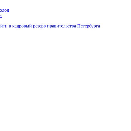
олод
и
йти в кадровый резерв правительства Петербурга