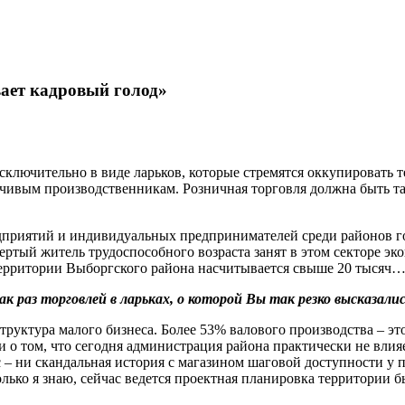
ает кадровый голод»
 исключительно в виде ларьков, которые стремятся оккупировать
чивым производственникам. Розничная торговля должна быть там
дприятий и индивидуальных предпринимателей среди районов го
тый житель трудоспособного возраста занят в этом секторе эко
территории Выборгского района насчитывается свыше 20 тысяч
 раз торговлей в ларьках, о которой Вы так резко высказал
структура малого бизнеса. Более 53% валового производства – э
о том, что сегодня администрация района практически не влияе
и скандальная история с магазином шаговой доступности у пр
олько я знаю, сейчас ведется проектная планировка территории