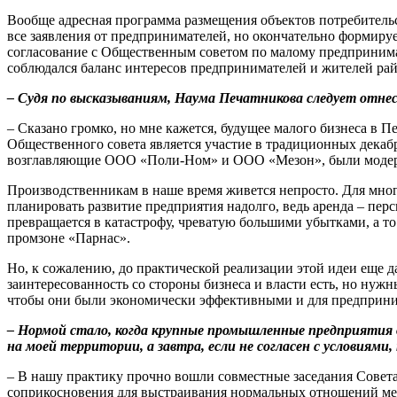
Вообще адресная программа размещения объектов потребительс
все заявления от предпринимателей, но окончательно формир
согласование с Общественным советом по малому предпринимат
соблюдался баланс интересов предпринимателей и жителей рай
– Судя по высказываниям, Наума Печатникова следует отн
– Сказано громко, но мне кажется, будущее малого бизнеса в 
Общественного совета является участие в традиционных дека
возглавляющие ООО «Поли-Ном» и ООО «Мезон», были модерат
Производственникам в наше время живется непросто. Для мно
планировать развитие предприятия надолго, ведь аренда – пер
превращается в катастрофу, чреватую большими убытками, а т
промзоне «Парнас».
Но, к сожалению, до практической реализации этой идеи еще д
заинтересованность со стороны бизнеса и власти есть, но ну
чтобы они были экономически эффективными и для предприним
– Нормой стало, когда крупные промышленные предприятия 
на моей территории, а завтра, если не согласен с условиям
– В нашу практику прочно вошли совместные заседания Совет
соприкосновения для выстраивания нормальных отношений ме