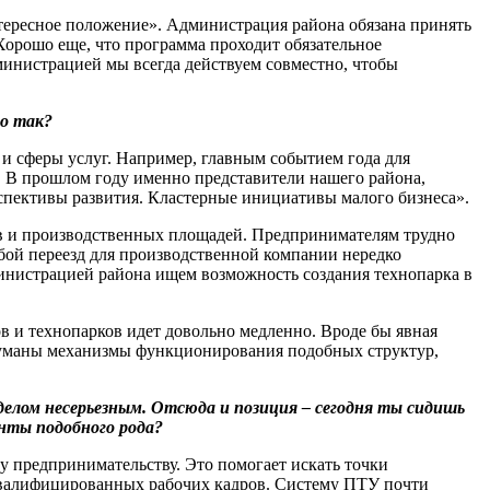
тересное положение». Администрация района обязана принять
орошо еще, что программа проходит обязательное
министрацией мы всегда действуем совместно, чтобы
о так?
а и сферы услуг. Например, главным событием года для
. В прошлом году именно представители нашего района,
пективы развития. Кластерные инициативы малого бизнеса».
ов и производственных площадей. Предпринимателям трудно
юбой переезд для производственной компании нередко
министрацией района ищем возможность создания технопарка в
ов и технопарков идет довольно медленно. Вроде бы явная
родуманы механизмы функционирования подобных структур,
делом несерьезным. Отсюда и позиция – сегодня ты сидишь
енты подобного рода?
 предпринимательству. Это помогает искать точки
квалифицированных рабочих кадров. Систему ПТУ почти