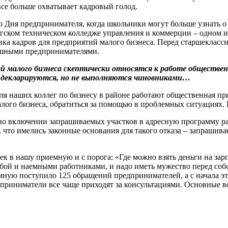
все больше охватывает кадровый голод.
Дня предпринимателя, когда школьники могут больше узнать о 
гском техническом колледже управления и коммерции – одном 
вка кадров для предприятий малого бизнеса. Перед старшекласс
ешными предпринимателями.
ей малого бизнеса скептически относятся к работе обществ
 декларируются, но не выполняются чиновниками…
ля наших коллег по бизнесу в районе работают общественная пр
ого бизнеса, обратиться за помощью в проблемных ситуациях. 
 во включении запрашиваемых участков в адресную программу р
, что имелись законные основания для такого отказа – запрашив
ек в нашу приемную и с порога: «Где можно взять деньги на зар
бой и наемными работниками, и надо иметь мужество перед собой
емную поступило 125 обращений предпринимателей, а с начала э
едприниматели все чаще приходят за консультациями. Основные 