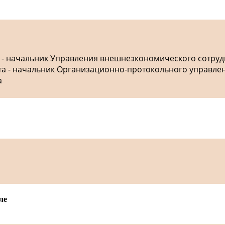
а - начальник Управления внешнеэкономического сотру
ета - начальник Организационно-протокольного управле
а
ле