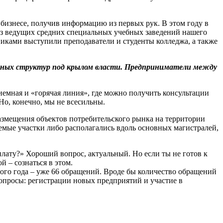
бизнесе, получив информацию из первых рук. В этом году в
из ведущих средних специальных учебных заведений нашего
никами выступили преподаватели и студенты колледжа, а также
енных структур под крылом власти. Предприниматели между
иемная и «горячая линия», где можно получить консультации
Но, конечно, мы не всесильны.
азмещения объектов потребительского рынка на территории
аемые участки либо располагались вдоль основных магистралей,
плату?» Хороший вопрос, актуальный. Но если ты не готов к
 – сознаться в этом.
того года – уже 66 обращений. Вроде бы количество обращений
вопросы: регистрации новых предприятий и участие в