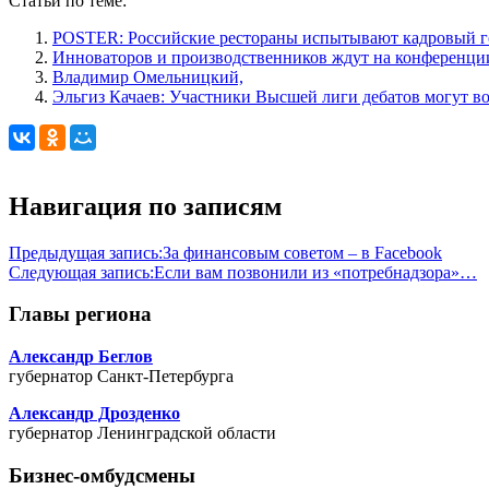
Статьи по теме:
POSTER: Российские рестораны испытывают кадровый г
Инноваторов и производственников ждут на конференци
Владимир Омельницкий,
Эльгиз Качаев: Участники Высшей лиги дебатов могут во
Навигация по записям
Предыдущая запись:
За финансовым советом – в Facebook
Следующая запись:
Если вам позвонили из «потребнадзора»…
Главы региона
Александр Беглов
губернатор Санкт-Петербурга
Александр Дрозденко
губернатор Ленинградской области
Бизнес-омбудсмены