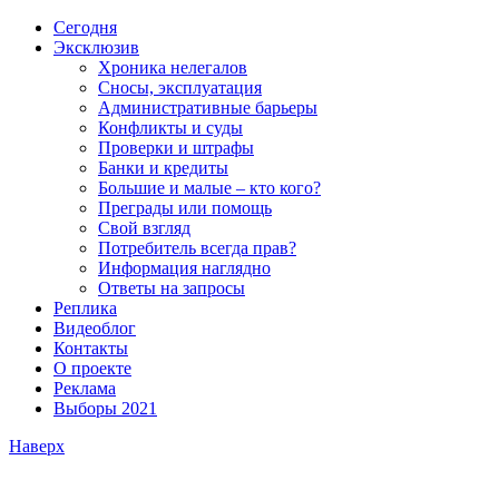
Сегодня
Эксклюзив
Хроника нелегалов
Сносы, эксплуатация
Административные барьеры
Конфликты и суды
Проверки и штрафы
Банки и кредиты
Большие и малые – кто кого?
Преграды или помощь
Свой взгляд
Потребитель всегда прав?
Информация наглядно
Ответы на запросы
Реплика
Видеоблог
Контакты
О проекте
Реклама
Выборы 2021
Наверх