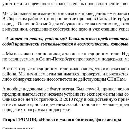
уничтожили в девяностые годы, а теперь производственников 
Мы с большим вниманием относимся к проведению ежегодного 
Выборгском районе это мероприятие прошло в Санкт-Петербур
города. Основной темой для обсуждения стала именно подгото
выпускники, открывшие собственное дело и уже ставшие усп
– А много ли таких, успешных? Большинство представител
собой критически высказываются о возможностях, которые
– Мы все-таки не чиновники, а такие же предприниматели. И д
по реализуемым в Санкт-Петербурге программам поддержки мал
Вот некоторые предприниматели жаловались, что им отказали
района. Мы начинаем этим заниматься, проверять и выясняется
либо обнаруживалось несоответствие действующим СНиПам.
А вообще недовольные будут всегда. Был случай, пришел челов
предпринимательству, незачем устраивать эксперименты над со
Однако все не так трагично. В 2010 году в общественную при
и не снижается, но со временем жалоб становится меньше, пр
городских программах поддержки.
Игорь ГРОМОВ, «Новости малого бизнеса», фото автора