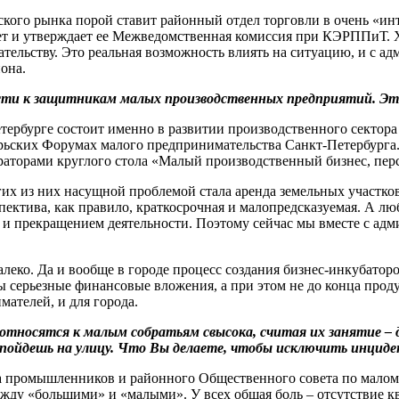
кого рынка порой ставит районный отдел торговли в очень «ин
ует и утверждает ее Межведомственная комиссия при КЭРППиТ. Х
ельству. Это реальная возможность влиять на ситуацию, и с ад
она.
ести к защитникам малых производственных предприятий. Эт
Петербурге состоит именно в развитии производственного сектор
брьских Форумах малого предпринимательства Санкт-Петербурга
орами круглого стола «Малый производственный бизнес, перс
гих из них насущной проблемой стала аренда земельных участк
спектива, как правило, краткосрочная и малопредсказуемая. А л
о и прекращением деятельности. Поэтому сейчас мы вместе с ад
алеко. Да и вообще в городе процесс создания бизнес-инкубатор
жны серьезные финансовые вложения, а при этом не до конца п
ателей, и для города.
относятся к малым собратьям свысока, считая их занятие – 
и, пойдешь на улицу. Что Вы делаете, чтобы исключить инцид
а промышленников и районного Общественного совета по малому
жду «большими» и «малыми». У всех общая боль – отсутствие 