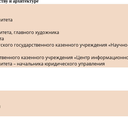
ству и архитектуре
митета
итета, главного художника
та
гского государственного казенного учреждения «Научно
рственного казенного учреждения «Центр информационн
митета – начальника юридического управления
я