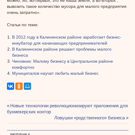
можно, но, во-первых, это не наша земля, а во-вторых ,
вывозить такое количество мусора для малого предприятия
очень затратно».
Статьи по теме:
В 2012 году в Калининском районе заработает бизнес-
инкубатор для начинающих предпринимателей
В Калининском районе решают проблемы малого
бизнеса
Чиновник: Малому бизнесу в Центральном районе
комфортно
Муниципалов научат любить малый бизнес
Предыдущая
Новые технологии революционизируют приложения для
Навигация
букмекерских контор
запись:
Следующая
Ловушки «родственного» бизнеса
по
запись:
записям
РЕПЛИКА