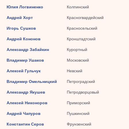
Юлия Логвиненко
Колпинский
Андрей Хорт
Красногвардейский
Игорь Сушков
Красносельский
Андрей Кононов
Кронштадтский
Александр Забайкин
Курортный
Владимир Ушаков
Московский
Алексей Гульчук
Невский
Владимир Омельницкий
Петроградский
Александр Якушев
Петродворцовый
Алексей Никоноров
Приморский
Андрей Чапуров
Пушкинский
Константин Серов
Фрунзенский