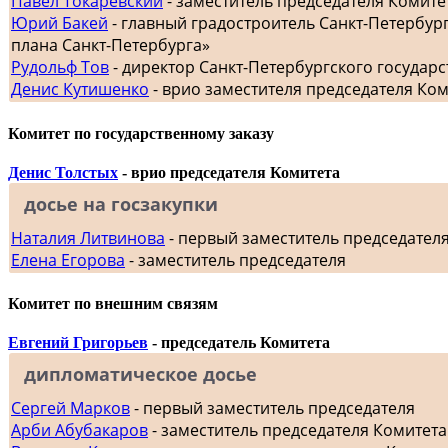
Павел Токаревский
- заместитель председателя Комите
Юрий Бакей
- главный градостроитель Санкт-Петербур
плана Санкт-Петербурга»
Рудольф Тов
- директор Санкт-Петербургского госуда
Денис Кутишенко
- врио заместителя председателя Ко
Комитет по государственному заказу
Денис Толстых
- врио председателя Комитета
досье на госзакупки
Наталия Литвинова
- первый заместитель председател
Елена Егорова
- заместитель председателя
Комитет по внешним связям
Евгений Григорьев
- председатель Комитета
дипломатическое досье
Сергей Марков
- первый заместитель председателя
Арби Абубакаров
- заместитель председателя Комитет