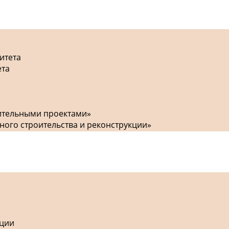
итета
ета
оительными проектами»
ного строительства и реконструкции»
кции