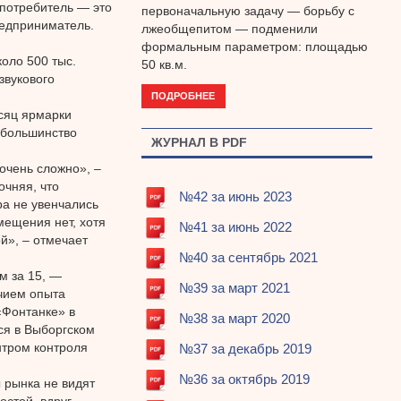
 потребитель — это
первоначальную задачу — борьбу с
редприниматель.
лжеобщепитом — подменили
формальным параметром: площадью
оло 500 тыс.
50 кв.м.
звукового
ПОДРОБНЕЕ
есяц ярмарки
а большинство
ЖУРНАЛ В PDF
очень сложно», –
очняя, что
№42 за июнь 2023
ра не увенчались
мещения нет, хотя
№41 за июнь 2022
й», – отмечает
№40 за сентябрь 2021
м за 15, —
№39 за март 2021
ичием опыта
«Фонтанке» в
№38 за март 2020
ся в Выборгском
нтром контроля
№37 за декабрь 2019
№36 за октябрь 2019
 рынка не видят
остой, вдруг