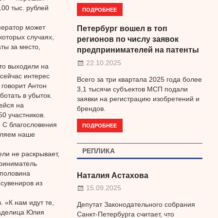
100 тыс. рублей
ПОДРОБНЕЕ
ператор может
Петербург вошел в топ
екоторых случаях,
регионов по числу заявок
ты за место,
предпринимателей на патенты
22.10.2025
 то выходили на
 сейчас интерес
Всего за три квартала 2025 года более
 говорит Антон
3,1 тысячи субъектов МСП подали
ботать в убыток.
заявки на регистрацию изобретений и
ейся на
брендов.
0 участников.
. С благословения
ПОДРОБНЕЕ
вляем наше
РЕПЛИКА
ли не раскрывает,
приниматель
 половина
Наталия Астахова
 сувениров из
15.09.2025
 «К нам идут те,
Депутат Законодательного собрания
ладелица Юлия
Санкт-Петербурга считает, что