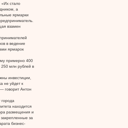
 «Их стало
дником, а
альные ярмарки
 предприниматель.
щая взамен
дпринимателей
нов в ведение
рами ярмарок
ому примерно 400
е 250 млн рублей в
жны инвестиции,
а не уйдет к
 — говорит Антон
 города
митета находится
вора размещения и
 закрепленные за
арата бизнес-