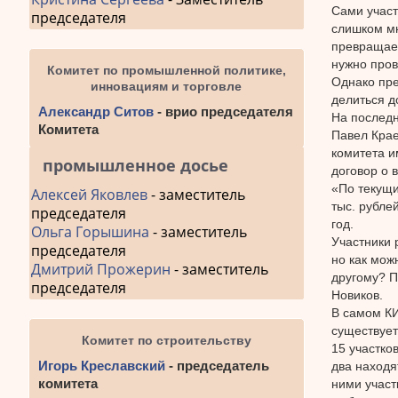
Сами участ
председателя
слишком мн
превращает
нужно пров
Комитет по промышленной политике,
Однако пре
инновациям и торговле
делиться д
Александр Ситов
- врио председателя
На последн
Комитета
Павел Крае
комитета и
промышленное досье
договор о
«По текущи
Алексей Яковлев
- заместитель
тыс. рубле
председателя
год.
Ольга Горышина
- заместитель
Участники 
председателя
но как мож
Дмитрий Прожерин
- заместитель
другому? П
председателя
Новиков.
В самом КИ
существует
Комитет по строительству
15 участко
Игорь Креславский
- председатель
два находя
комитета
ними участ