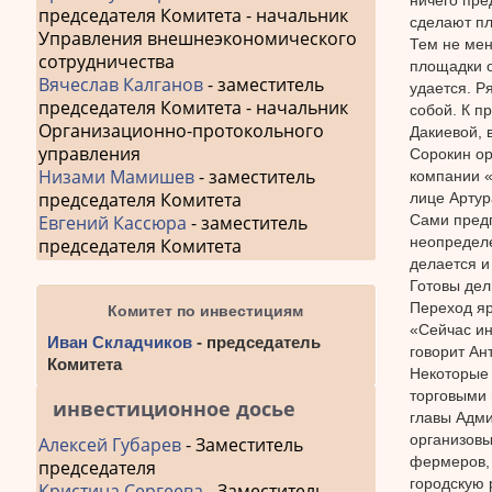
председателя Комитета - начальник
сделают пл
Управления внешнеэкономического
Тем не мен
сотрудничества
площадки о
Вячеслав Калганов
- заместитель
удается. Р
председателя Комитета - начальник
собой. К п
Организационно-протокольного
Дакиевой, 
управления
Сорокин ор
Низами Мамишев
- заместитель
компании «
председателя Комитета
лице Артур
Сами предп
Евгений Кассюра
- заместитель
неопределе
председателя Комитета
делается и
Готовы дел
Переход яр
Комитет по инвестициям
«Сейчас ин
Иван Складчиков
- председатель
говорит Ан
Комитета
Некоторые 
торговыми 
инвестиционное досье
главы Адми
организовы
Алексей Губарев
- Заместитель
фермеров, 
председателя
городскую 
Кристина Сергеева
- Заместитель