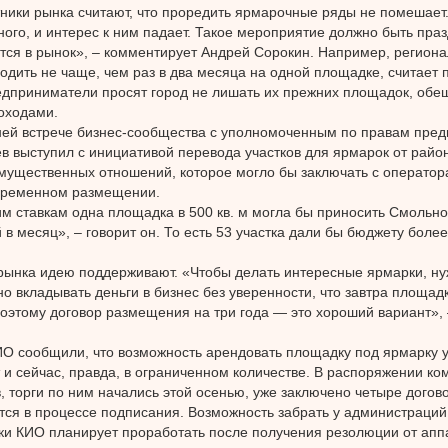
ники рынка считают, что проредить ярмарочные ряды не помешает.
ого, и интерес к ним падает. Такое мероприятие должно быть праз
ся в рынок», – комментирует Андрей Сорокин. Например, регион
одить не чаще, чем раз в два месяца на одной площадке, считает
дприниматели просят город не лишать их прежних площадок, обе
оходами.
ей встрече бизнес-сообщества с уполномоченным по правам пре
в выступил с инициативой перевода участков для ярмарок от райо
мущественных отношений, которое могло бы заключать с операто
 временном размещении.
м ставкам одна площадка в 500 кв. м могла бы приносить Смольн
й в месяц», – говорит он. То есть 53 участка дали бы бюджету боле
рынка идею поддерживают. «Чтобы делать интересные ярмарки, ну
но вкладывать деньги в бизнес без уверенности, что завтра площадк
оэтому договор размещения на три года — это хороший вариант»,
О сообщили, что возможность арендовать площадку под ярмарку у
 и сейчас, правда, в ограниченном количестве. В распоряжении ко
в, торги по ним начались этой осенью, уже заключено четыре дого
тся в процессе подписания. Возможность забрать у администраций
ки КИО планирует проработать после получения резолюции от апп