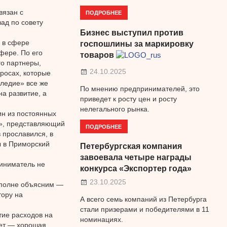
вязан с
ПОДРОБНЕЕ
ад по совету
Бизнес выступил против
л в сфере
госпошлины за маркировку
фере. По его
товаров
го партнеры,
24.10.2025
росах, которые
следие» все же
По мнению предпринимателей, это
а развитие, а
приведет к росту цен и росту
нелегального рынка.
ин из постоянных
м», представляющий
ПОДРОБНЕЕ
 прославился, в
ы в Приморский
Петербургская компания
завоевала четыре награды
риниматель не
конкурса «Экспортер года»
23.10.2025
вполне объясним —
ору на
А всего семь компаний из Петербурга
стали призерами и победителями в 11
тие расходов на
номинациях.
ает — хорошая