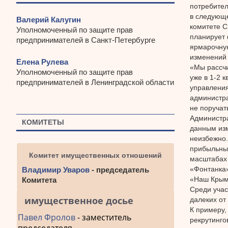
потребител
в следующе
Валерий Калугин
комитете С
Уполномоченный по защите прав
планирует 
предпринимателей в Санкт-Петербурге
ярмарочную
изменений 
Елена Рулева
«Мы рассчи
Уполномоченный по защите прав
уже в 1-2 
предпринимателей в Ленинградской области
управления
администра
не поручат
Администра
КОМИТЕТЫ
данным изм
неизбежно.
прибыльны,
Комитет имущественных отношений
масштабах 
«Фонтанка»
Владимир Уваров
- председатель
«Наш Крым
Комитета
Среди учас
имущественное досье
далеких от
К примеру,
Павел Фролов
- заместитель
рекрутинго