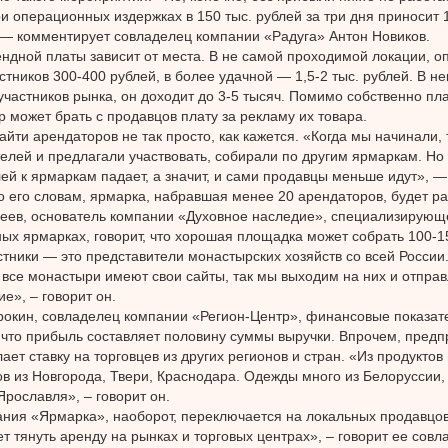
и операционных издержках в 150 тыс. рублей за три дня приносит 
— комментирует совладелец компании «Радуга» Антон Новиков.
ндной платы зависит от места. В не самой проходимой локации, о
астников 300-400 рублей, в более удачной — 1,5-2 тыс. рублей. В н
участников рынка, он доходит до 3-5 тысяч. Помимо собственно пла
р может брать с продавцов плату за рекламу их товара.
айти арендаторов не так просто, как кажется. «Когда мы начинали,
елей и предлагали участвовать, собирали по другим ярмаркам. Но
ей к ярмаркам падает, а значит, и сами продавцы меньше идут», —
о его словам, ярмарка, набравшая менее 20 арендаторов, будет ра
еев, основатель компании «Духовное наследие», специализирующ
ых ярмарках, говорит, что хорошая площадка может собрать 100-15
тники — это представители монастырских хозяйств со всей России
 все монастыри имеют свои сайты, так мы выходим на них и отпра
е», – говорит он.
окин, совладелец компании «Регион-Центр», финансовые показате
, что прибыль составляет половину суммы выручки. Впрочем, пред
ает ставку на торговцев из других регионов и стран. «Из продуктов
в из Новгорода, Твери, Краснодара. Одежды много из Белоруссии,
Ярославля», – говорит он.
ания «Ярмарка», наоборот, переключается на локальных продавцов.
ет тянуть аренду на рынках и торговых центрах», – говорит ее сов