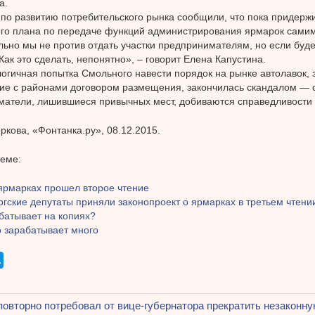
а.
 по развитию потребительского рынка сообщили, что пока придерж
го плана по передаче функций администрирования ярмарок сами
ьно мы не против отдать участки предпринимателям, но если буд
Как это сделать, непонятно», – говорит Елена Капустина.
огичная попытка Смольного навести порядок на рынке автолавок, 
ие с районами договором размещения, закончилась скандалом — 
атели, лишившиеся привычных мест, добиваются справедливости 
ркова, «Фонтанка.ру», 08.12.2015.
теме:
 ярмарках прошел второе чтение
гские депутаты приняли законопроект о ярмарках в третьем чтени
батывает на копиях?
о зарабатывает много
щая
повторно потребовал от вице-губернатора прекратить незаконну