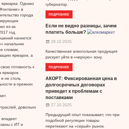
я ярмарка. Однако
губернатор.
«Фонтанке» в
ПОДРОБНЕЕ
ительство города
улирующее
Если не видно разницы, зачем
ко из-за
платить больше?
017 год.
ошений начнется
28.10.2025
е» начальник
ее словам,
Качественная алкогольная продукция
зацию ярмарок, а
рискует уйти в «черную» зону.
свою готовность к
ПОДРОБНЕЕ
а ярмарок
АКОРТ: Фиксированная цена в
 и не столь
ьности в прежних
долгосрочных договорах
приведет к проблемам с
ает.
поставками
27.10.2025
траслей, довольно
Предыдущий опыт показывает, что при
 владеет
подобной регуляции товары
язаны с ИТ и
перетекают на «серый» рынок.