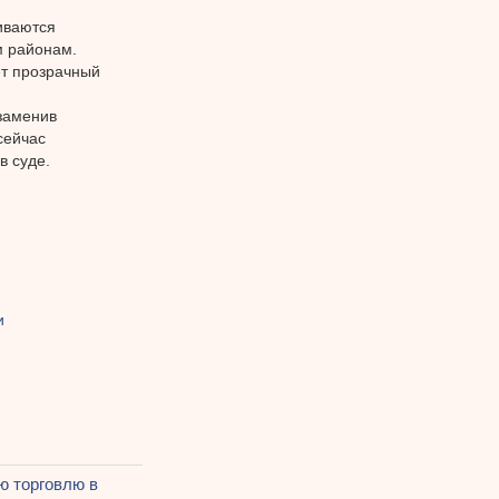
иваются
м районам.
ет прозрачный
заменив
сейчас
в суде.
и
ю торговлю в