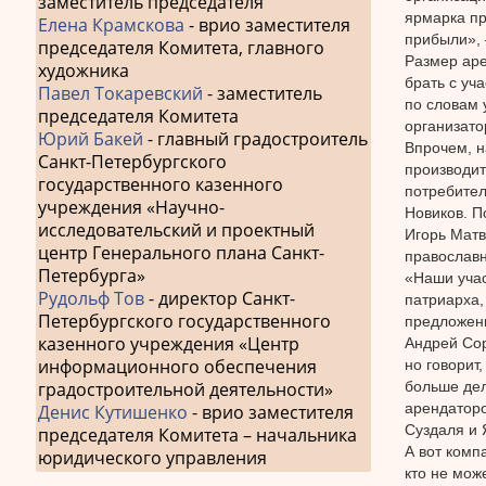
заместитель председателя
ярмарка пр
Елена Крамскова
- врио заместителя
прибыли», 
председателя Комитета, главного
Размер аре
художника
брать с уч
Павел Токаревский
- заместитель
по словам 
председателя Комитета
организато
Юрий Бакей
- главный градостроитель
Впрочем, н
Санкт-Петербургского
производит
государственного казенного
потребител
учреждения «Научно-
Новиков. П
исследовательский и проектный
Игорь Матв
центр Генерального плана Санкт-
православн
Петербурга»
«Наши учас
Рудольф Тов
- директор Санкт-
патриарха,
Петербургского государственного
предложени
казенного учреждения «Центр
Андрей Сор
информационного обеспечения
но говорит
больше дел
градостроительной деятельности»
арендаторо
Денис Кутишенко
- врио заместителя
Суздаля и 
председателя Комитета – начальника
А вот комп
юридического управления
кто не мож