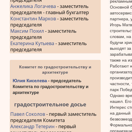
председателя
рекламным 
Анжелика Логачева
- заместитель
Основной б
председателя - главный бухгалтер
автосервис
Константин Марков
- заместитель
партнера, 
председателя
Игорь Матв
Максим Похил
- заместитель
строительс
председателя
словам, на
будучи хри
Екатерина Кутыева
- заместитель
выходят за
председателя
зарабатыва
также на и
Работают н
Комитет по градостроительству и
организато
архитектуре
производит
Юлия Киселева
- председатель
частности,
Комитета по градостроительству и
парк Побед
архитектуре
Однако вре
нашел. Его
градостроительное досье
Интерес ст
на данный
Павел Соколов
- первый заместитель
безвозмезд
председателя Комитета
Формально 
Александр Тетерин
- первый
организаци