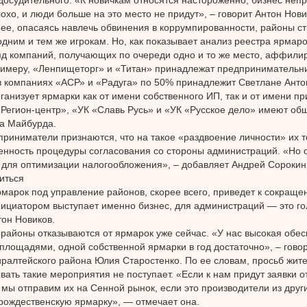
охо, и люди больше на это место не придут», – говорит Антон Нови
ее, опасаясь навлечь обвинения в коррумпированности, районы ст
дним и тем же игрокам. Но, как показывает анализ реестра ярмарок
яд компаний, получающих по очереди одно и то же место, аффил
римеру, «Ленпищеторг» и «Титан» принадлежат предпринимательн
в компаниях «АСР» и «Радуга» по 50% принадлежит Светлане Анто
ганизует ярмарки как от имени собственного ИП, так и от имени 
Регион-центр», «УК «Славь Русь» и «УК «Русское дело» имеют об
а Майбурда.
риниматели признаются, что на такое «раздвоение личности» их т
нность процедуры согласования со стороны администраций. «Но о
 для оптимизации налогообложения», – добавляет Андрей Сорокин
иться
марок под управление районов, скорее всего, приведет к сокраще
ициатором выступает именно бизнес, для администраций — это го
тон Новиков.
районы отказываются от ярмарок уже сейчас. «У нас высокая обес
площадями, одной собственной ярмарки в год достаточно», – гов
ралтейского района Юлия Старостенко. По ее словам, просьб жит
вать такие мероприятия не поступает. «Если к нам придут заявки о
мы отправим их на Сенной рынок, если это производители из друг
рождественскую ярмарку», — отмечает она.