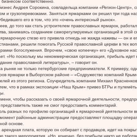
бизнесом соответственно.
изнес Андрея Сорокина, совладельца компании «Регион-Центр», с
ом и грузоперевозками. Заняться ярмарками он решил три года наз
убедившего его в том, что это «очень интересный рынок».
еев, до того как стать устроителем православных ярмарок, работа
тва, занимаясь созданием саморегулируемых организаций в этой с
 ярмарочную стезю его привела отнюдь не жажда наживы — он и е
стианами, решили помогать Русской православной церкви в тех воп
 рамки богослужения. Впрочем, «свою копеечку» его «Духовное на
ет. «Но поскольку мы некоммерческая организация, прибыль идет н
здание православной литературы», – говорит он.
а рынке не только петербургские предприниматели. К примеру, од
ров ярмарки в Выборгском районе – «Содружество компаний Кры
елей из этого региона. Соучредитель компании Михаил Красненков
 тем, что в рамках экспозиции «Наш Крым» привез БТРы и пулемёт
ы.
мени, чтобы рассказать о своей ярмарочной деятельности, предп
 представитель также не смог предоставить комментарий.
оль разных по профилю организаций к ярмарочной деятельности 
 момент районные администрации предоставляют площадку операт
ной основе.
арендная плата, которую он собирает с продавцов, идет на покры
ю такого мероприятия. «Но, конечно, без прибыли никто не работ