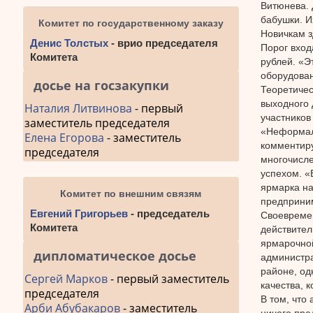
Витюнева. 
бабушки. И
Комитет по государственному заказу
Новичкам з
Денис Толстых
- врио председателя
Порог вход
Комитета
рублей. «Э
оборудован
досье на госзакупки
Теоретичес
выходного 
Наталия Литвинова
- первый
участников
заместитель председателя
«Неформаль
Елена Егорова
- заместитель
комментиру
председателя
многочисле
успехом. «
ярмарка на
Комитет по внешним связям
предприни
Евгений Григорьев
- председатель
Своевремен
Комитета
действител
ярмарочной
дипломатическое досье
администра
районе, од
Сергей Марков
- первый заместитель
качества, 
председателя
В том, что
Арби Абубакаров
- заместитель
ничего пре