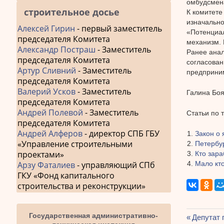
омбудсмен
строительное досье
К комитете
изначально
Алексей Гирин
- первый заместитель
«Потенциал
председателя Комитета
механизм. 
Александр Постраш
- Заместитель
Ранее анал
председателя Комитета
согласован
Артур Сливний
- Заместитель
предприним
председателя Комитета
Валерий Усков
- Заместитель
Галина Боя
председателя Комитета
Андрей Полевой
- Заместитель
Статьи по 
председателя Комитета
Андрей Алферов
- директор СПБ ГБУ
Закон о
«Управление строительными
Петербур
проектами»
Кто зара
Мало кт
Арзу Фаталиев
- управляющий СПб
ГКУ «Фонд капитального
строительства и реконструкции»
Государственная административно-
Предыду
Депутат 