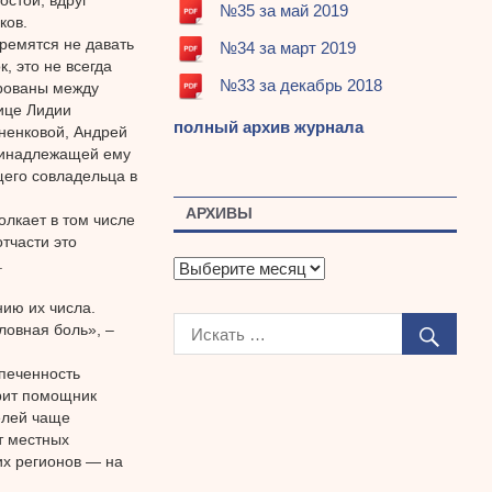
№35 за май 2019
ков.
ремятся не давать
№34 за март 2019
, это не всегда
№33 за декабрь 2018
ированы между
ице Лидии
полный архив журнала
ненковой, Андрей
принадлежащей ему
щего совладельца в
АРХИВЫ
олкает в том числе
тчасти это
.
А
р
нию их числа.
х
ловная боль», –
и
в
печенность
ы
орит помощник
елей чаще
т местных
их регионов — на