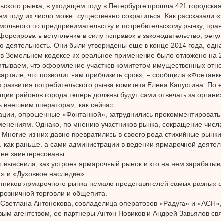
ьского рынка, в уходящем году в Петербурге прошла 421 городска
м году их число может существенно сократиться. Как рассказали 
мольного по предпринимательству и потребительскому рынку, прав
форсировать вступление в силу поправок в законодательство, рег
 деятельность. Они были утверждены еще в конце 2014 года, одна
в Земельном кодексе их реальное применение было отложено на 2
тываем, что оформление участков комитетом имущественных отн
квартале, что позволит нам приблизить срок», – сообщила «Фонтанк
 развития потребительского рынка комитета Елена Капустина. По 
ции районов города теперь должны будут сами отвечать за органи
ь внешним операторам, как сейчас.
ции, опрошенные «Фонтанкой», затруднились прокомментировать 
енениям. Однако, по мнению участников рынка, сокращение числ
 Многие из них давно превратились в своего рода стихийные рынки
 как раньше, а сами администрации в ведении ярмарочной деятел
не заинтересованы.
 выяснила, как устроен ярмарочный рынок и кто на нем зарабатыв
» и «Духовное наследие»
тников ярмарочного рынка немало представителей самых разных о
 розничной торговли и общепита.
 Светлана Антонекова, совладелица операторов «Радуга» и «АСН»,
вым агентством, ее партнеры Антон Новиков и Андрей Завьялов св