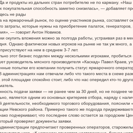
Да и продукты из дальних стран потребителю не по карману. «Наш
х покупательная способность заметно снизилась», — добавляет п
десь не рады
а на ярмарочный рынок, по оценке участников рынка, составляет ок
то затраты, которые нужны на приобретение палаток, генераторов, 
ия», — говорит Антон Новиков.
ки окупить вложения можно за полгода работы, устраивая раз в м
дня. Однако фактически новых игроков на рынке не так уж много, 
 присутствуют на нем в среднем 3-7 лет.
но этот бизнес поделен между несколькими игроками, пробиться 
ет руководитель мясного производителя «Каскад» Павел Краев, ут
нные попытки его компании получить статус ярмарочного операто
В администрациях нам отвечали либо что такого места в схеме раз
 этой площадке спокойно стоит, либо что нас опередил кто-то друго
матель.
ность подачи заявки — не ранее чем за 30 дней, но не позднее че
ьно, является одним из основных критериев отбора, наряду с нал
 деятельности, необходимого торгового оборудования, пояснили 
ции Невского района. Примерно такого же подхода придерживают
нако подчеркивают, что последнее слово остается за городским Це
который проверяет документы заявки.
 администрации предпочитают проверенных операторов, старожилы
досудительного. «К новичкам относятся настороженно, бизнес непр