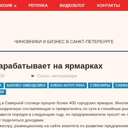
ЛЮЗИВ
РЕПЛИКА
ВИДЕОБЛОГ
КОНТАКТЫ
ЧИНОВНИКИ И БИЗНЕС В САНКТ-ПЕТЕРБУРГЕ
зарабатывает на ярмарках
015
Сносы, эксплуатация
А
БИЗНЕС-ОМБУДСМЕН
ЕЛЕНА КАПУСТИНА
СУВЕНИРЫ
СХЕМА
КИ
д в Северной столице прошло более 400 городских ярмарок. Многие
раздничную составляющую и превратились по сути в стихийные ры
вести порядок в следующем году, но предприниматели просят не л
 поделиться доходами.
еестру, размещенному на сайте комитета по развитию предприним