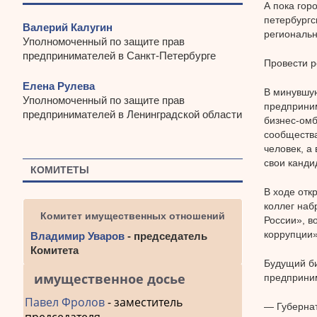
А пока гор
петербургс
Валерий Калугин
региональн
Уполномоченный по защите прав
предпринимателей в Санкт-Петербурге
Провести р
Елена Рулева
В минувшую
Уполномоченный по защите прав
предприним
предпринимателей в Ленинградской области
бизнес-омб
сообщества
человек, а
свои канди
КОМИТЕТЫ
В ходе отк
коллег наб
Комитет имущественных отношений
России», в
коррупции»
Владимир Уваров
- председатель
Комитета
Будущий би
имущественное досье
предприним
Павел Фролов
- заместитель
— Губернат