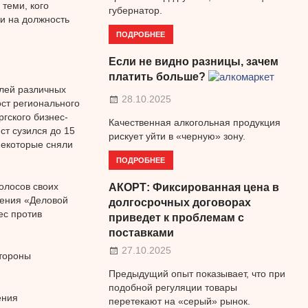
теми, кого
губернатор.
и на должность
ПОДРОБНЕЕ
Если не видно разницы, зачем
платить больше?
лей различных
28.10.2025
ст регионального
гского бизнес-
Качественная алкогольная продукция
ст сузился до 15
рискует уйти в «черную» зону.
 некоторые сняли
ПОДРОБНЕЕ
голосов своих
АКОРТ: Фиксированная цена в
ления «Деловой
долгосрочных договорах
ес против
приведет к проблемам с
поставками
27.10.2025
тороны
Предыдущий опыт показывает, что при
подобной регуляции товары
ения
перетекают на «серый» рынок.