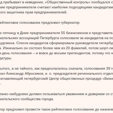
од пребывает в неведении, «Общественный контроль» пообщался с 
кие предприниматели считают наиболее подходящими кандидатам
ого защитника прав предпринимателей.
ейтинговое голосование предложил губернатор
 пятницу в Доме предпринимателя 55 бизнесменов и представите
ательских ассоциаций Петербурга голосовали за кандидатов на по
удсмена. Список кандидатов сформировали руководители петербур
. Изначально он состоял более чем из 20 фамилий, потом шорт-ли
 в день голосования – и вовсе до восьми претендентов, потому что
датуры.
рытого, а не тайного, как предполагалось сначала, голосования 39 
рал Александр Абросимов, и. о. председателя регионального отде
озглавляющий петербургский Центр общественных процедур «Бизн
.
знес-омбудсмен должен пользоваться уважением и доверием со с
ательского сообщества города.
ор предложил провести такое рейтинговое голосование до назнач