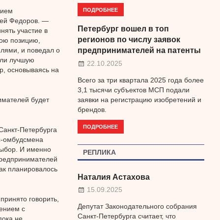
ПОДРОБНЕЕ
нием
гей Федоров. —
Петербург вошел в топ
нять участие в
регионов по числу заявок
вою позицию,
лями, и поведал о
предпринимателей на патенты
али лучшую
22.10.2025
р, основываясь на
Всего за три квартала 2025 года более
3,1 тысячи субъектов МСП подали
имателей будет
заявки на регистрацию изобретений и
брендов.
ПОДРОБНЕЕ
Санкт-Петербурга
с-омбудсмена
выбор. И именно
РЕПЛИКА
предпринимателей
как планировалось
Наталия Астахова
15.09.2025
принято говорить,
Депутат Законодательного собрания
ением с
Санкт-Петербурга считает, что
пока не