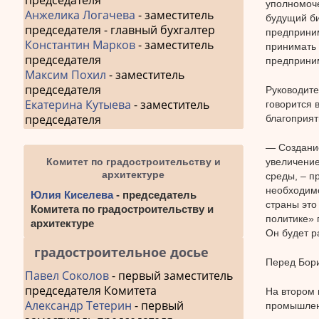
председателя
уполномоче
Анжелика Логачева
- заместитель
будущий би
председателя - главный бухгалтер
предприним
Константин Марков
- заместитель
принимать 
председателя
предприним
Максим Похил
- заместитель
председателя
Руководите
Екатерина Кутыева
- заместитель
говорится 
председателя
благоприят
— Создание
увеличение
Комитет по градостроительству и
архитектуре
среды, – п
необходимо
Юлия Киселева
- председатель
страны это
Комитета по градостроительству и
политике» 
архитектуре
Он будет р
градостроительное досье
Перед Бори
Павел Соколов
- первый заместитель
председателя Комитета
На втором 
Александр Тетерин
- первый
промышлен