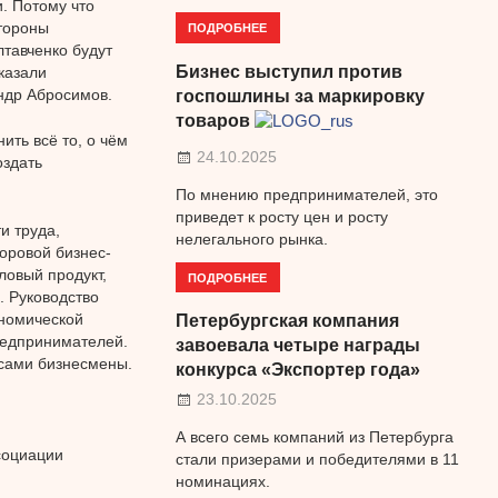
. Потому что
тороны
ПОДРОБНЕЕ
лтавченко будут
Бизнес выступил против
казали
ндр Абросимов.
госпошлины за маркировку
товаров
ить всё то, о чём
24.10.2025
оздать
По мнению предпринимателей, это
приведет к росту цен и росту
и труда,
нелегального рынка.
оровой бизнес-
ловый продукт,
ПОДРОБНЕЕ
. Руководство
ономической
Петербургская компания
редпринимателей.
завоевала четыре награды
 сами бизнесмены.
конкурса «Экспортер года»
23.10.2025
А всего семь компаний из Петербурга
социации
стали призерами и победителями в 11
номинациях.