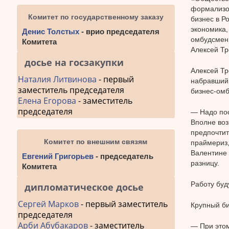
формализов
Комитет по государственному заказу
бизнес в Р
экономика,
Денис Толстых
- врио председателя
омбудсмен 
Комитета
Алексей Тр
досье на госзакупки
Алексей Тр
Наталия Литвинова
- первый
набравший 
заместитель председателя
бизнес-омб
Елена Егорова
- заместитель
председателя
— Надо пос
Вполне воз
предпочтит
Комитет по внешним связям
праймериз,
Валентине 
Евгений Григорьев
- председатель
разницу.
Комитета
Работу буд
дипломатическое досье
Сергей Марков
- первый заместитель
Крупный би
председателя
Арби Абубакаров
- заместитель
— При этом