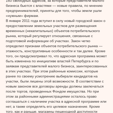
160 свободных адресов, за которые представители малого
бизнеса бьются с властями — новые правила, по мнению
предпринимателей, приняты для того, чтобы земли ушли
«нужным» фирмам.
В январе 2011 года вступил в силу новый городской закон о
предоставлении земельных участков для размещения
временных (некапитальных) объектов потребительского
рынка, который регулирует отношения, связанные с
подготовкой информации об участках. Закон четко
определил признаки объектов потребительского рынка —
этажность, конструктивные особенности и так далее. Кроме
того, он предусматривал то, что адресная программа может
быть изменена по инициативе властей Петербурга и по
заявкам представителей малого бизнеса, заинтересованных
в этих участках. При этом районные комиссии, которые
ранее по своему усмотрению выбирали кандидатов на
участки, были лишены этой возможности. В соответствии с
новым законом все договоры аренды должны заключаться
после торгов, проведенных Фондом имущества. Но при
этом за районными администрациями осталось право
соглашаться с наличием участка в адресной программе или
нет, а также определять его целевое назначение. Кроме
того, как и раньше, магазины пешеходной доступности