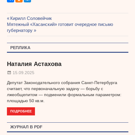
Предыдущая
Кирилл Соловейчик
Навигация
Следующая
Мятежный «Хасанский» готовит очередное письмо
запись:
запись:
губернатору
по
записям
РЕПЛИКА
Наталия Астахова
15.09.2025
Депутат Законодательного собрания Санкт-Петербурга
считает, что первоначальную задачу — борьбу с
лжеобщепитом — подменили формальным параметром:
площадью 50 кв.м.
ПОДРОБНЕЕ
ЖУРНАЛ В PDF