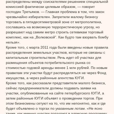
распределены между соискателями решением специальной
комиссией фактически целевым образом, — говорит
господин Третьяков. — Главная проблема в том, что закон
чрезвычайно избирателен. Запретили малому бизнесу
торговать в пятидесятиметровой зоне от метрополитена,
сославшись на возможную террористическую угрозу, но
разрешают над самим метро строить сетевикам торговый
комплекс, как на „Волковской“. Как будто там взорвать бомбу
нельзя».
Кроме того, с марта 2011 года были введены новые правила
распределения земельных участков, которые не связаны с
капитальным строительством. Речь идет об участках для
размещения объектов потребительского рынка со
стоимостью годовой аренды менее 1 млн рублей. По новым
правилам эти участки будут распределяться не через Фонд
имущества, а через районные агентства КУГИ.
Кроме того, как рассказали представители малого бизнеса,
сейчас предприниматели должны подавать заявки на
участки, опубликованные на сайте петербургского КУГИ, а
затем районные КУГИ объявят о проведении торгов. При
этом бизнесмены сетуют на то, что им непонятно, как и где
будет объявлено о торгах по указанным лотам. «Не ясно
также, как именно участки попадают в адресную программу