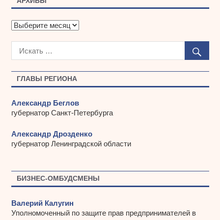
АРХИВЫ
А
р
х
и
в
ы
ГЛАВЫ РЕГИОНА
Александр Беглов
губернатор Санкт-Петербурга
Александр Дрозденко
губернатор Ленинградской области
БИЗНЕС-ОМБУДСМЕНЫ
Валерий Калугин
Уполномоченный по защите прав предпринимателей в