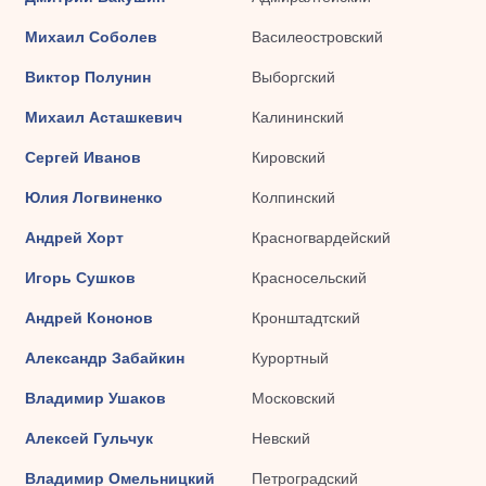
Михаил Соболев
Василеостровский
Виктор Полунин
Выборгский
Михаил Асташкевич
Калининский
Сергей Иванов
Кировский
Юлия Логвиненко
Колпинский
Андрей Хорт
Красногвардейский
Игорь Сушков
Красносельский
Андрей Кононов
Кронштадтский
Александр Забайкин
Курортный
Владимир Ушаков
Московский
Алексей Гульчук
Невский
Владимир Омельницкий
Петроградский