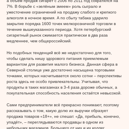
а объём продаж сигарет c 2006 по 2011 год сократился на
7%. В борьбе с «зелёным змеем» роль сыграло и
ужесточение ограничений на продажу слабого и крепкого
алкоголя в ночное время. А по сбыту табака ударило
закрытие порядка 1600 точек мелкорозничной торговли в
течение вышеуказанного периода. Хотя петербургский
сигаретный рынок сжимается практически в два раза
медленнее, чем общероссийский.
Но подобных тенденций всё же недостаточно для того,
чтобы сделать нишу здорового питания приемлемым
вариантом для развития малого бизнеса. Данная сфера в
Северной столице уже достаточно насыщена торговыми
точками, которых насчитывается около сотни – перспективы
роста здесь не особо привлекательны. Учитывая, что
продукты в таких магазинах в 3-4 раза дороже обычных, а
покупательная способность населения остаётся невысокой.
Сами предприниматели всё прекрасно понимают, поэтому
рассказывать о том, какую долю их выручки образует
продажа товаров «18+», не спешат. «Да, прибыль, конечно,
упадёт», – переглядываются продавцы в одном из
небольших магазинов. Большего от них и их коллег