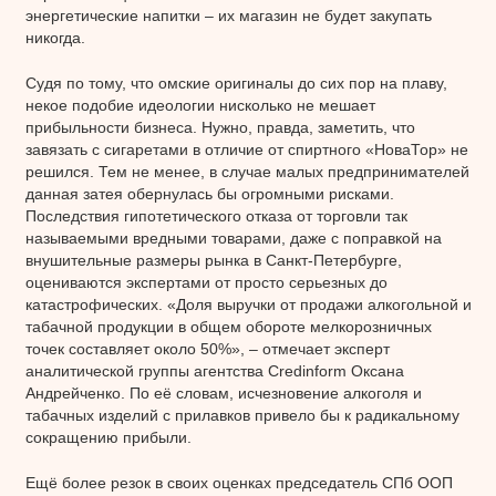
энергетические напитки – их магазин не будет закупать
никогда.
Судя по тому, что омские оригиналы до сих пор на плаву,
некое подобие идеологии нисколько не мешает
прибыльности бизнеса. Нужно, правда, заметить, что
завязать с сигаретами в отличие от спиртного «НоваТор» не
решился. Тем не менее, в случае малых предпринимателей
данная затея обернулась бы огромными рисками.
Последствия гипотетического отказа от торговли так
называемыми вредными товарами, даже с поправкой на
внушительные размеры рынка в Санкт-Петербурге,
оцениваются экспертами от просто серьезных до
катастрофических. «Доля выручки от продажи алкогольной и
табачной продукции в общем обороте мелкорозничных
точек составляет около 50%», – отмечает эксперт
аналитической группы агентства Credinform Оксана
Андрейченко. По её словам, исчезновение алкоголя и
табачных изделий с прилавков привело бы к радикальному
сокращению прибыли.
Ещё более резок в своих оценках председатель СПб ООП