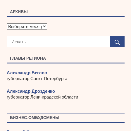
АРХИВЫ
А
р
х
и
в
ы
ГЛАВЫ РЕГИОНА
Александр Беглов
губернатор Санкт-Петербурга
Александр Дрозденко
губернатор Ленинградской области
БИЗНЕС-ОМБУДСМЕНЫ