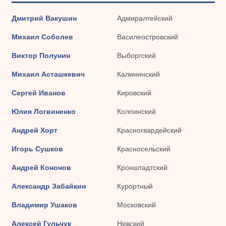
Дмитрий Вакушин
Адмиралтейский
Михаил Соболев
Василеостровский
Виктор Полунин
Выборгский
Михаил Асташкевич
Калининский
Сергей Иванов
Кировский
Юлия Логвиненко
Колпинский
Андрей Хорт
Красногвардейский
Игорь Сушков
Красносельский
Андрей Кононов
Кронштадтский
Александр Забайкин
Курортный
Владимир Ушаков
Московский
Алексей Гульчук
Невский