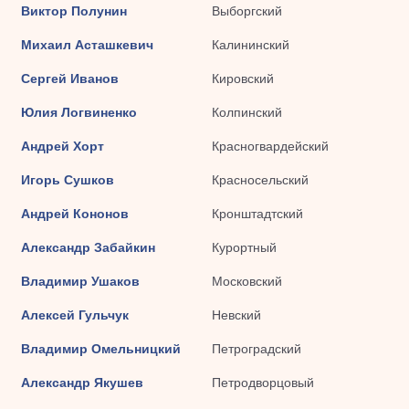
Виктор Полунин
Выборгский
Михаил Асташкевич
Калининский
Сергей Иванов
Кировский
Юлия Логвиненко
Колпинский
Андрей Хорт
Красногвардейский
Игорь Сушков
Красносельский
Андрей Кононов
Кронштадтский
Александр Забайкин
Курортный
Владимир Ушаков
Московский
Алексей Гульчук
Невский
Владимир Омельницкий
Петроградский
Александр Якушев
Петродворцовый