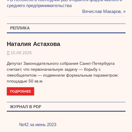
Навигация
среднего предпринимательства
запись:
Следующая
Вячеслав Макаров,
по
запись:
записям
РЕПЛИКА
Наталия Астахова
15.09.2025
Депутат Законодательного собрания Санкт-Петербурга
считает, что первоначальную задачу — борьбу с
лжеобщепитом — подменили формальным параметром:
площадью 50 кв.м.
ПОДРОБНЕЕ
ЖУРНАЛ В PDF
№42 за июнь 2023