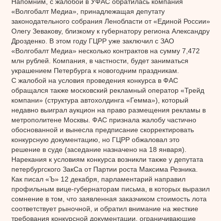
Напомним, с жалобой в УФАС обратилась компания
«Волгобалт Медиа», принадлежащая депутату
законодательного собрания Ленобласти от «Единой России»
Олегу Зевакову, близкому к губернатору региона Александру
Дрозденко. В этом году ГЦРР уже заключил с ЗАО
«Волгобалт Медиа» несколько контрактов на сумму 7,472
млн рублей. Компания, в частности, будет заниматься
украшением Петербурга к новогодним праздникам.
С жалобой на условия проведения конкурса в ФАС
обращался также московский рекламный оператор «Трейд
компани» (структура автохолдинга «Гемма»), который
недавно выиграл аукцион на право размещения рекламы в
метрополитене Москвы. ФАС признала жалобу частично
обоснованной и вынесла предписание скорректировать
конкурсную документацию, но ГЦРР обжаловал это
решение в суде (заседание назначено на 18 января).
Нарекания к условиям конкурса возникли также у депутата
петербургского ЗакСа от Партии роста Максима Резника.
Как писал «Ъ» 12 декабря, парламентарий направил
профильным вице-губернаторам письма, в которых выразил
сомнение в том, что заявленная заказчиком стоимость лота
соответствует рыночной, и обратил внимание на жесткие
требования конкурсной документации, ограничивающие