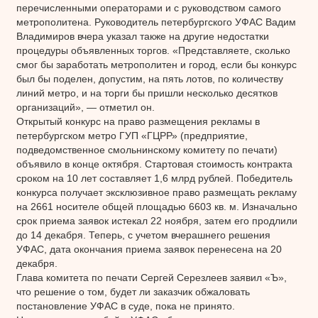
перечисленными операторами и с руководством самого
метрополитена. Руководитель петербургского УФАС Вадим
Владимиров вчера указал также на другие недостатки
процедуры объявленных торгов. «Представляете, сколько
смог бы заработать метрополитен и город, если бы конкурс
был бы поделен, допустим, на пять лотов, по количеству
линий метро, и на торги бы пришли несколько десятков
организаций», — отметил он.
Открытый конкурс на право размещения рекламы в
петербургском метро ГУП «ГЦРР» (предприятие,
подведомственное смольнинскому комитету по печати)
объявило в конце октября. Стартовая стоимость контракта
сроком на 10 лет составляет 1,6 млрд рублей. Победитель
конкурса получает эксклюзивное право размещать рекламу
на 2661 носителе общей площадью 6603 кв. м. Изначально
срок приема заявок истекал 22 ноября, затем его продлили
до 14 декабря. Теперь, с учетом вчерашнего решения
УФАС, дата окончания приема заявок перенесена на 20
декабря.
Глава комитета по печати Сергей Серезлеев заявил «Ъ»,
что решение о том, будет ли заказчик обжаловать
постановление УФАС в суде, пока не принято.