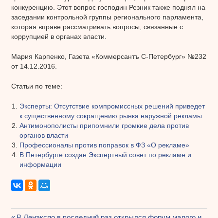
конкуренцию. Этот вопрос господин Резник также поднял на
заседании контрольной группы регионального парламента,
которая вправе рассматривать вопросы, связанные с
коррупцией в органах власти.
Мария Карпенко, Газета «Коммерсантъ С-Петербург» №232
от 14.12.2016.
Статьи по теме:
Эксперты: Отсутствие компромиссных решений приведет
к существенному сокращению рынка наружной рекламы
Антимонополисты припомнили громкие дела против
органов власти
Профессионалы против поправок в ФЗ «О рекламе»
В Петербурге создан Экспертный совет по рекламе и
информации
Предыдущая
В Ленэкспо в последний раз открылся форум малого и