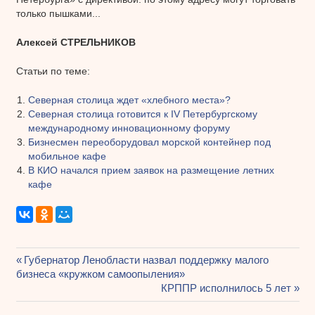
только пышками...
Алексей СТРЕЛЬНИКОВ
Статьи по теме:
Северная столица ждет «хлебного места»?
Северная столица готовится к IV Петербургскому
международному инновационному форуму
Бизнесмен переоборудовал морской контейнер под
мобильное кафе
В КИО начался прием заявок на размещение летних
кафе
Предыдущая
Губернатор Ленобласти назвал поддержку малого
Навигация
бизнеса «кружком самоопыления»
запись:
Следующая
КРППР исполнилось 5 лет
по
запись: