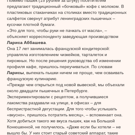
Помимо пышек (15 рублей за штуку) посетителям
предлагают традиционный «бочковый» кофе с молоком. В
пластиковых стаканчиках на столиках вместо традиционных
салфеток свернут атрибут ленинградских пышечных –
кусочки плотной бумаги.
«Это для того, чтобы руки не пачкать от масла», –
объясняет корреспонденту заведующая производством
Лариса Аббашева
.
Она 17 лет занималась французской кондитерской:
управляла изготовлением чизкейков, тарталеток и
пирожных. Но после решения руководства об изменении
профиля кафе, пришлось переучиваться. По словам
Ларисы
, выпекать пышки ничем не проще, чем осваивать
французскую кулинарию.
«Прежде чем открыться под новой вывеской, мы объехали
около двадцати пышечных в Петербурге.
Экспериментировали с рецептом, а получившиеся
лакомства раздавали на улице, в офисах – для
беспристрастной дегустации. Для того чтобы услышать
«вкусно», пришлось потратить месяц», – вспоминает она.
Хотя добиться такого же вкуса пышек, как на Большой
Конюшенной, не получилось. «Даже если бы хотели – не
вышло бы. У них стоит старый советский аппарат, такие