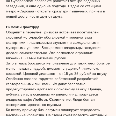
на Суворовском проспекте работают четыре подобных
заведения, и еще одно на подходе. Рядом со станцией
метро «Садовая» открыты сразу три пышечных, причем в
пешей доступности друг от друга.
Римский фастфуд
Общепит в переулке Гривцова встречает посетителей
скромной «столовой» обстановкой – клеенчатыми
скатертями, пластиковыми стульями и самодельными
мусорными урнами. Весь ремонт владельцы заведения
делали самостоятельно. Это позволило ограничить
вложения 500-ми тысячами рублей.
Зато в глаза бросается непривычное для таких мест богатое
меню: пышки с пудрой, джемом, сгущенкой, лимоном,
сосиской. Ценовой диапазон – от 15 до 35 рублей за штуку.
Особенно хозяева гордятся собственной разработкой –
картофельными пышками. Их дают бесплатно
продегустировать вдобавок к основному заказу. Правда,
публика у нас в основном мизонеистична, признается
владелец кафе
Любовь Скрипченко
. Люди боятся
экспериментировать со вкусами.
Ко всему прочему бизнесвумен планирует переделать
внутренние убранства. На стены хочет повесить картины и