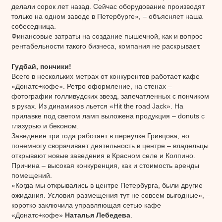
делали сорок лет назад. Сейчас оборудование производят
только на одном заводе в Петербурге», – объясняет наша
собеседница.
Финансовые затраты на создание пышечной, как и вопрос
рентабельности такого бизнеса, компания не раскрывает.
Гудбай, пончики!
Всего в нескольких метрах от конкурентов работает кафе
«Донатс+кофе». Ретро оформление, на стенах –
фотографии голливудских звезд, запечатленных с пончиком
в руках. Из динамиков льется «Hit the road Jack». На
прилавке под светом ламп выложена продукция – donuts с
глазурью и беконом.
Заведение три года работает в переулке Гривцова, но
понемногу сворачивает деятельность в центре – владельцы
открывают новые заведения в Красном селе и Колпино.
Причина – высокая конкуренция, как и стоимость аренды
помещений.
«Когда мы открывались в центре Петербурга, были другие
ожидания. Условия размещения тут не совсем выгодные», –
коротко заключила управляющая сетью кафе
«Донатс+кофе»
Наталья Лебедева
.