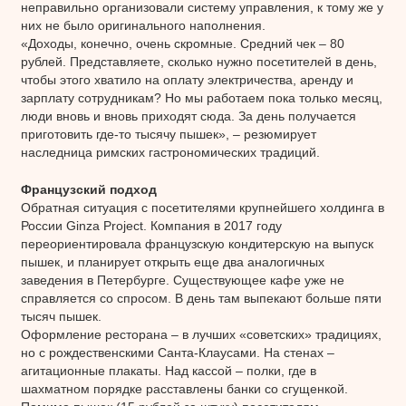
неправильно организовали систему управления, к тому же у
них не было оригинального наполнения.
«Доходы, конечно, очень скромные. Средний чек – 80
рублей. Представляете, сколько нужно посетителей в день,
чтобы этого хватило на оплату электричества, аренду и
зарплату сотрудникам? Но мы работаем пока только месяц,
люди вновь и вновь приходят сюда. За день получается
приготовить где-то тысячу пышек», – резюмирует
наследница римских гастрономических традиций.
Французский подход
Обратная ситуация с посетителями крупнейшего холдинга в
России Ginza Project. Компания в 2017 году
переориентировала французскую кондитерскую на выпуск
пышек, и планирует открыть еще два аналогичных
заведения в Петербурге. Существующее кафе уже не
справляется со спросом. В день там выпекают больше пяти
тысяч пышек.
Оформление ресторана – в лучших «советских» традициях,
но с рождественскими Санта-Клаусами. На стенах –
агитационные плакаты. Над кассой – полки, где в
шахматном порядке расставлены банки со сгущенкой.