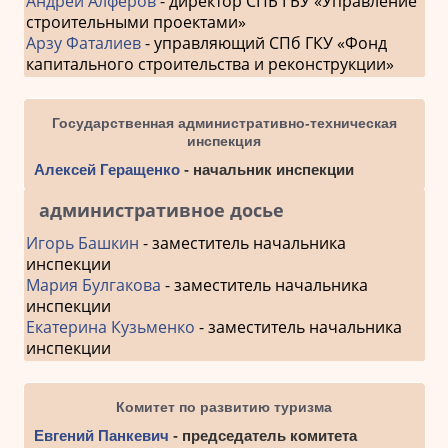
Андрей Алферов
- директор СПБ ГБУ «Управление
строительными проектами»
Арзу Фаталиев
- управляющий СПб ГКУ «Фонд
капитального строительства и реконструкции»
Государственная административно-техническая
инспекция
Алексей Геращенко
- начальник инспекции
административное досье
Игорь Башкин
- заместитель начальника
инспекции
Мария Булгакова
- заместитель начальника
инспекции
Екатерина Кузьменко
- заместитель начальника
инспекции
Комитет по развитию туризма
Евгений Панкевич
- председатель комитета