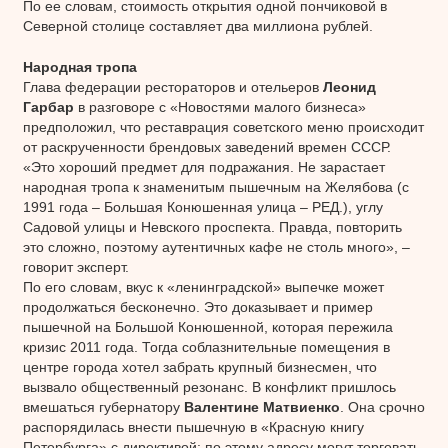
По ее словам, стоимость открытия одной пончиковой в
Северной столице составляет два миллиона рублей.
Народная тропа
Глава федерации рестораторов и отельеров
Леонид
Гарбар
в разговоре с «Новостями малого бизнеса»
предположил, что реставрация советского меню происходит
от раскрученности брендовых заведений времен СССР.
«Это хороший предмет для подражания. Не зарастает
народная тропа к знаменитым пышечным на Желябова (с
1991 года – Большая Конюшенная улица – РЕД.), углу
Садовой улицы и Невского проспекта. Правда, повторить
это сложно, поэтому аутентичных кафе не столь много», –
говорит эксперт.
По его словам, вкус к «ленинградской» выпечке может
продолжаться бесконечно. Это доказывает и пример
пышечной на Большой Конюшенной, которая пережила
кризис 2011 года. Тогда соблазнительные помещения в
центре города хотел забрать крупный бизнесмен, что
вызвало общественный резонанс. В конфликт пришлось
вмешаться губернатору
Валентине Матвиенко
. Она срочно
распорядилась внести пышечную в «Красную книгу
Петербурга» с директивой: по этому адресу могут торговать