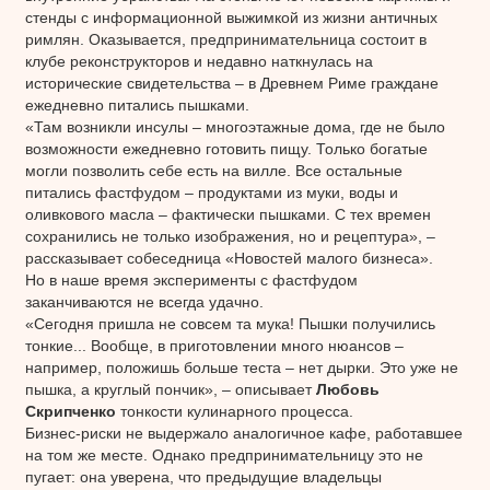
стенды с информационной выжимкой из жизни античных
римлян. Оказывается, предпринимательница состоит в
клубе реконструкторов и недавно наткнулась на
исторические свидетельства – в Древнем Риме граждане
ежедневно питались пышками.
«Там возникли инсулы – многоэтажные дома, где не было
возможности ежедневно готовить пищу. Только богатые
могли позволить себе есть на вилле. Все остальные
питались фастфудом – продуктами из муки, воды и
оливкового масла – фактически пышками. С тех времен
сохранились не только изображения, но и рецептура», –
рассказывает собеседница «Новостей малого бизнеса».
Но в наше время эксперименты с фастфудом
заканчиваются не всегда удачно.
«Сегодня пришла не совсем та мука! Пышки получились
тонкие... Вообще, в приготовлении много нюансов –
например, положишь больше теста – нет дырки. Это уже не
пышка, а круглый пончик», – описывает
Любовь
Скрипченко
тонкости кулинарного процесса.
Бизнес-риски не выдержало аналогичное кафе, работавшее
на том же месте. Однако предпринимательницу это не
пугает: она уверена, что предыдущие владельцы