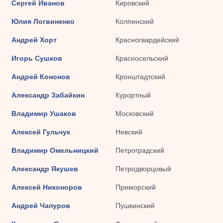
Сергей Иванов
Кировский
Юлия Логвиненко
Колпинский
Андрей Хорт
Красногвардейский
Игорь Сушков
Красносельский
Андрей Кононов
Кронштадтский
Александр Забайкин
Курортный
Владимир Ушаков
Московский
Алексей Гульчук
Невский
Владимир Омельницкий
Петроградский
Александр Якушев
Петродворцовый
Алексей Никоноров
Приморский
Андрей Чапуров
Пушкинский