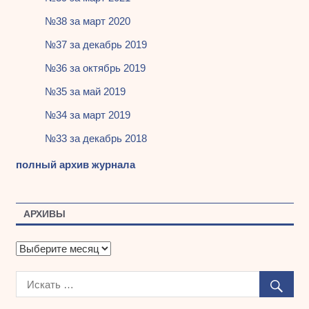
№38 за март 2020
№37 за декабрь 2019
№36 за октябрь 2019
№35 за май 2019
№34 за март 2019
№33 за декабрь 2018
полный архив журнала
АРХИВЫ
А
р
х
и
в