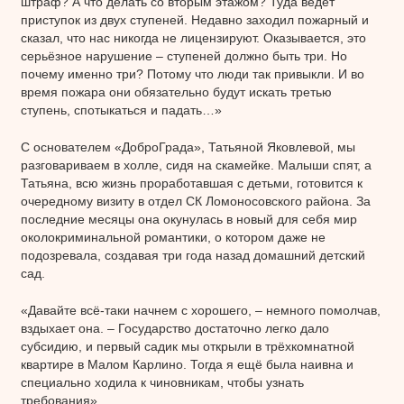
штраф? А что делать со вторым этажом? Туда ведёт
приступок из двух ступеней. Недавно заходил пожарный и
сказал, что нас никогда не лицензируют. Оказывается, это
серьёзное нарушение – ступеней должно быть три. Но
почему именно три? Потому что люди так привыкли. И во
время пожара они обязательно будут искать третью
ступень, спотыкаться и падать…»
С основателем «ДоброГрада», Татьяной Яковлевой, мы
разговариваем в холле, сидя на скамейке. Малыши спят, а
Татьяна, всю жизнь проработавшая с детьми, готовится к
очередному визиту в отдел СК Ломоносовского района. За
последние месяцы она окунулась в новый для себя мир
околокриминальной романтики, о котором даже не
подозревала, создавая три года назад домашний детский
сад.
«Давайте всё-таки начнем с хорошего, – немного помолчав,
вздыхает она. – Государство достаточно легко дало
субсидию, и первый садик мы открыли в трёхкомнатной
квартире в Малом Карлино. Тогда я ещё была наивна и
специально ходила к чиновникам, чтобы узнать
требования».