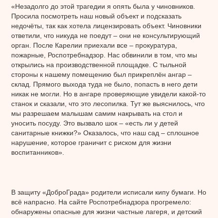
«Незадолго до этой трагедии я опять была у чиновников.
Просила посмотреть наш новый объект и подсказать
недочёты, так как хотела лицензировать объект. Чиновники
ответили, что никуда не поедут – они не консультирующий
орган. После Карелии приехали все – прокуратура,
пожарные, Роспотребнадзор. Нас обвинили в том, что мы
открылись на производственной площадке. С тыльной
стороны к нашему помещению был прикреплён ангар –
склад. Прямого выхода туда не было, попасть в него дети
никак не могли. Но в ангаре проверяющие увидели какой-то
станок и сказали, что это лесопилка. Тут же выяснилось, что
мы разрешаем малышам самим накрывать на стол и
уносить посуду. Это вызвало шок – «есть ли у детей
санитарные книжки?» Оказалось, что наш сад – сплошное
нарушение, которое граничит с риском для жизни
воспитанников».
В защиту «ДоброГрада» родители исписали кипу бумаги. Но
всё напрасно. На сайте Роспотребнадзора прогремело:
обнаружены опасные для жизни частные лагеря, и детский