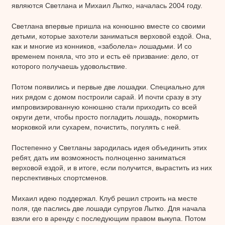
являются Светлана и Михаил Лытко, началась 2004 году.
Светлана впервые пришла на конюшню вместе со своими
детьми, которые захотели заниматься верховой ездой. Она,
как и многие из конников, «заболела» лошадьми. И со
временем поняла, что это и есть её призвание: дело, от
которого получаешь удовольствие.
Потом появились и первые две лошадки. Специально для
них рядом с домом построили сарай. И почти сразу в эту
импровизированную конюшню стали приходить со всей
округи дети, чтобы просто погладить лошадь, покормить
морковкой или сухарем, почистить, погулять с ней.
Постепенно у Светланы зародилась идея объединить этих
ребят, дать им возможность полноценно заниматься
верховой ездой, и в итоге, если получится, вырастить из них
перспективных спортсменов.
Михаил идею поддержал. Клуб решил строить на месте
поля, где паслись две лошади супругов Лытко. Для начала
взяли его в аренду с последующим правом выкупа. Потом