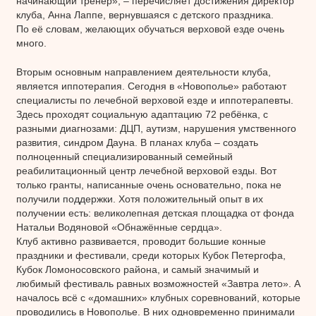
начинающий тренер», – перечисляет достижения директор
клуба, Анна Лаппе, вернувшаяся с детского праздника.
По её словам, желающих обучаться верховой езде очень
много.
Вторым основным направлением деятельности клуба,
является иппотерапия. Сегодня в «Новополье» работают
специалисты по лечебной верховой езде и иппотерапевты.
Здесь проходят социальную адаптацию 72 ребёнка, с
разными диагнозами: ДЦП, аутизм, нарушения умственного
развития, синдром Дауна. В планах клуба – создать
полноценный специализированный семейный
реабилитационный центр лечебной верховой езды. Вот
только гранты, написанные очень основательно, пока не
получили поддержки. Хотя положительный опыт в их
получении есть: великолепная детская площадка от фонда
Натальи Водяновой «Обнажённые сердца».
Клуб активно развивается, проводит большие конные
праздники и фестивали, среди которых Кубок Петергофа,
Кубок Ломоносовского района, и самый значимый и
любимый фестиваль равных возможностей «Завтра лето». А
началось всё с «домашних» клубных соревнований, которые
проводились в Новополье. В них одновременно принимали