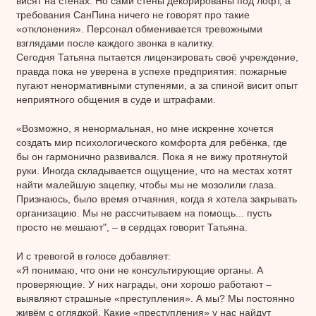
висят на стенах. Но сами стены декорированы под лофт, а
требования СанПина ничего не говорят про такие
«отклонения». Персонал обменивается тревожными
взглядами после каждого звонка в калитку.
Сегодня Татьяна пытается лицензировать своё учреждение,
правда пока не уверена в успехе предприятия: пожарные
пугают ненормативными ступенями, а за спиной висит опыт
неприятного общения в суде и штрафами.
«Возможно, я ненормальная, но мне искренне хочется
создать мир психологического комфорта для ребёнка, где
бы он гармонично развивался. Пока я не вижу протянутой
руки. Иногда складывается ощущение, что на местах хотят
найти малейшую зацепку, чтобы мы не мозолили глаза.
Признаюсь, было время отчаяния, когда я хотела закрывать
организацию. Мы не рассчитываем на помощь... пусть
просто не мешают", – в сердцах говорит Татьяна.
И с тревогой в голосе добавляет:
«Я понимаю, что они не консультирующие органы. А
проверяющие. У них награды, они хорошо работают –
выявляют страшные «преступления». А мы? Мы постоянно
живём с оглядкой. Какие «преступления» у нас найдут