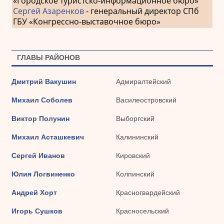
«Городское туристско-информационное бюро»
Сергей Азаренков
- генеральный директор СПб
ГБУ «Конгрессно-выставочное бюро»
ГЛАВЫ РАЙОНОВ
Дмитрий Вакушин
Адмиралтейский
Михаил Соболев
Василеостровский
Виктор Полунин
Выборгский
Михаил Асташкевич
Калининский
Сергей Иванов
Кировский
Юлия Логвиненко
Колпинский
Андрей Хорт
Красногвардейский
Игорь Сушков
Красносельский