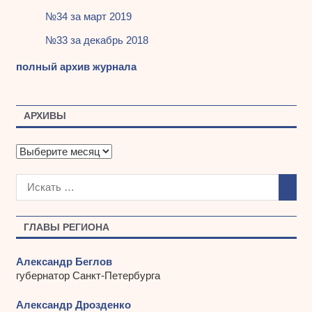
№34 за март 2019
№33 за декабрь 2018
полный архив журнала
АРХИВЫ
А
р
х
и
в
ы
ГЛАВЫ РЕГИОНА
Александр Беглов
губернатор Санкт-Петербурга
Александр Дрозденко