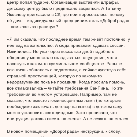
центр попал туда же. Организации выставили штрафы,
детскому центру было предписано закрыться. А Татьяну
Яковлеву пригласили в СК, где поинтересовались: почему
её дочь – индивидуальный предприниматель «ДоброГрада»
– «смылась за границу»?
«Я им сказала, что последнее время там живёт постоянно, у
неё вид на жительство. А сюда приезжает сдавать сессии.
Извинились. Но уже через несколько дней подобного
общения у меня стало складываться ощущение, что я
нахожусь в каком-то криминальном сообществе. Раньше
всю жизнь общалась с педагогами, а сейчас чувствую себя
страшной преступницей, которую по какому-то
недоразумению пока не посадили. Когда просила помочь,
все отмахивались – читайте требования СанПина. Но эти
требования во многом устаревшие. Например, там не
сказано, что вместо люминесцентных ламп (по которым
необходимо заключать договор на вывоз) в детском саду
можно установить светодиодные. Зато прописано, что
инструкция должна висеть на стенке. А не лежать на столе».
В новом помещении «ДоброГрада» инструкции, к слову,