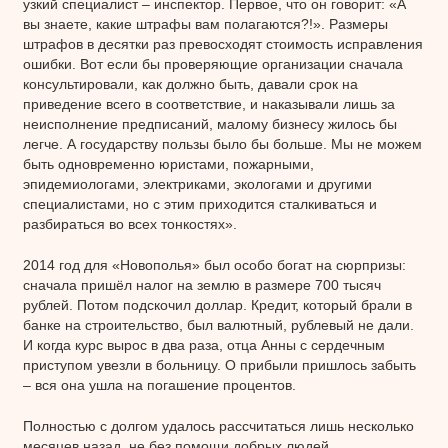
узкий специалист – инспектор. Первое, что он говорит: «А
вы знаете, какие штрафы вам полагаются?!». Размеры
штрафов в десятки раз превосходят стоимость исправления
ошибки. Вот если бы проверяющие организации сначала
консультировали, как должно быть, давали срок на
приведение всего в соответствие, и наказывали лишь за
неисполнение предписаний, малому бизнесу жилось бы
легче. А государству пользы было бы больше. Мы не можем
быть одновременно юристами, пожарными,
эпидемиологами, электриками, экологами и другими
специалистами, но с этим приходится сталкиваться и
разбираться во всех тонкостях».
2014 год для «Новополья» был особо богат на сюрпризы:
сначала пришёл налог на землю в размере 700 тысяч
рублей. Потом подскочил доллар. Кредит, который брали в
банке на строительство, был валютный, рублевый не дали.
И когда курс вырос в два раза, отца Анны с сердечным
приступом увезли в больницу. О прибыли пришлось забыть
– вся она ушла на погашение процентов.
Полностью с долгом удалось рассчитаться лишь несколько
месяцев назад, не без помощи добрых людей.