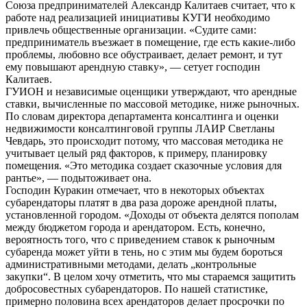
Союза предпринимателей Александр Калитаев считает, что к
работе над реализацией инициативы КУГИ необходимо
привлечь общественные организации. «Судите сами:
предприниматель въезжает в помещение, где есть какие-либо
проблемы, любовно все обустраивает, делает ремонт, и тут
ему повышают арендную ставку», — сетует господин
Калитаев.
ГУИОН и независимые оценщики утверждают, что арендные
ставки, вычисленные по массовой методике, ниже рыночных.
По словам директора департамента консалтинга и оценки
недвижимости консалтинговой группы ЛАИР Светланы
Чевдарь, это происходит потому, что массовая методика не
учитывает целый ряд факторов, к примеру, планировку
помещения. «Это методика создает сказочные условия для
рантье», — подытоживает она.
Господин Куракин отмечает, что в некоторых объектах
субарендаторы платят в два раза дороже арендной платы,
установленной городом. «Доходы от объекта делятся пополам
между бюджетом города и арендатором. Есть, конечно,
вероятность того, что с приведением ставок к рыночным
субаренда может уйти в тень, но с этим мы будем бороться
административными методами, делать „контрольные
закупки“. В целом хочу отметить, что мы стараемся защитить
добросовестных субарендаторов. По нашей статистике,
примерно половина всех арендаторов делает просрочки по