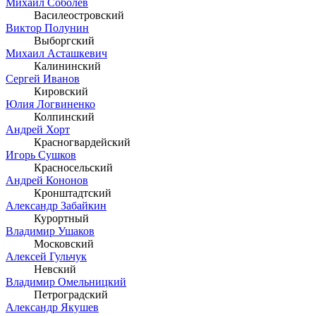
Михаил Соболев
Василеостровский
Виктор Полунин
Выборгский
Михаил Асташкевич
Калининский
Сергей Иванов
Кировский
Юлия Логвиненко
Колпинский
Андрей Хорт
Красногвардейский
Игорь Сушков
Красносельский
Андрей Кононов
Кронштадтский
Александр Забайкин
Курортный
Владимир Ушаков
Московский
Алексей Гульчук
Невский
Владимир Омельницкий
Петроградский
Александр Якушев