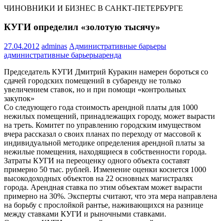
ЧИНОВНИКИ И БИЗНЕС В САНКТ-ПЕТЕРБУРГЕ
КУГИ определил «золотую тысячу»
27.04.2012
adminas
Административные барьеры
административные барьеры
аренда
Председатель КУГИ Дмитрий Куракин намерен бороться со
сдачей городских помещений в субаренду не только
увеличением ставок, но и при помощи «контрольных
закупок»
Со следующего года стоимость арендной платы для 1000
нежилых помещений, принадлежащих городу, может вырасти
на треть. Комитет по управлению городским имуществом
вчера рассказал о своих планах по переходу от массовой к
индивидуальной методике определения арендной платы за
нежилые помещения, находящиеся в собственности города.
Затраты КУГИ на переоценку одного объекта составят
примерно 50 тыс. рублей. Изменение оценки коснется 1000
высокодоходных объектов на 22 основных магистралях
города. Арендная ставка по этим объектам может вырасти
примерно на 30%. Эксперты считают, что эта мера направлена
на борьбу с прослойкой рантье, наживающихся на разнице
между ставками КУГИ и рыночными ставками.