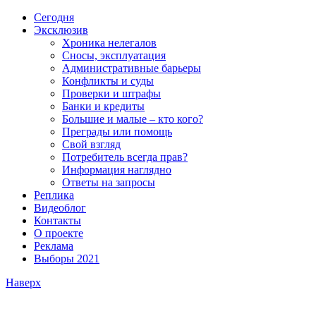
Сегодня
Эксклюзив
Хроника нелегалов
Сносы, эксплуатация
Административные барьеры
Конфликты и суды
Проверки и штрафы
Банки и кредиты
Большие и малые – кто кого?
Преграды или помощь
Свой взгляд
Потребитель всегда прав?
Информация наглядно
Ответы на запросы
Реплика
Видеоблог
Контакты
О проекте
Реклама
Выборы 2021
Наверх