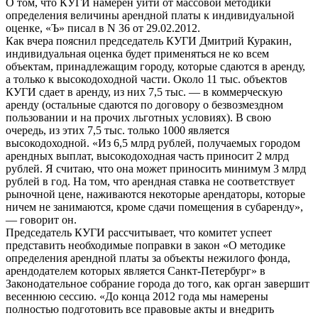
О том, что КУГИ намерен уйти от массовой методики
определения величины арендной платы к индивидуальной
оценке, «Ъ» писал в N 36 от 29.02.2012.
Как вчера пояснил председатель КУГИ Дмитрий Куракин,
индивидуальная оценка будет применяться не ко всем
объектам, принадлежащим городу, которые сдаются в аренду,
а только к высокодоходной части. Около 11 тыс. объектов
КУГИ сдает в аренду, из них 7,5 тыс. — в коммерческую
аренду (остальные сдаются по договору о безвозмездном
пользовании и на прочих льготных условиях). В свою
очередь, из этих 7,5 тыс. только 1000 является
высокодоходной. «Из 6,5 млрд рублей, получаемых городом
арендных выплат, высокодоходная часть приносит 2 млрд
рублей. Я считаю, что она может приносить минимум 3 млрд
рублей в год. На том, что арендная ставка не соответствует
рыночной цене, наживаются некоторые арендаторы, которые
ничем не занимаются, кроме сдачи помещения в субаренду»,
— говорит он.
Председатель КУГИ рассчитывает, что комитет успеет
представить необходимые поправки в закон «О методике
определения арендной платы за объекты нежилого фонда,
арендодателем которых является Санкт-Петербург» в
Законодательное собрание города до того, как орган завершит
весеннюю сессию. «До конца 2012 года мы намерены
полностью подготовить все правовые акты и внедрить