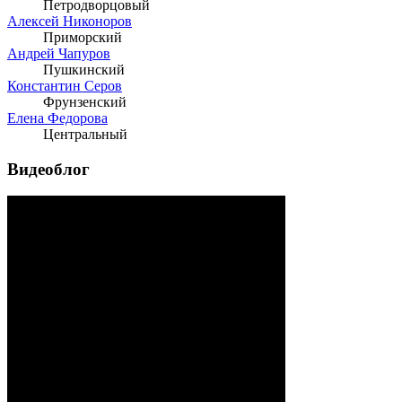
Петродворцовый
Алексей Никоноров
Приморский
Андрей Чапуров
Пушкинский
Константин Серов
Фрунзенский
Елена Федорова
Центральный
Видеоблог