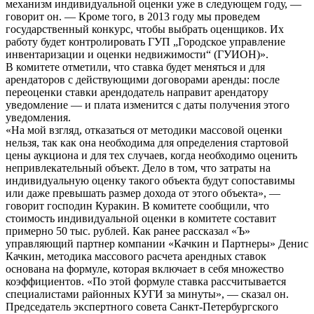
механизм индивидуальной оценки уже в следующем году, —
говорит он. — Кроме того, в 2013 году мы проведем
государственный конкурс, чтобы выбрать оценщиков. Их
работу будет контролировать ГУП „Городское управление
инвентаризации и оценки недвижимости“ (ГУИОН)».
В комитете отметили, что ставка будет меняться и для
арендаторов с действующими договорами аренды: после
переоценки ставки арендодатель направит арендатору
уведомление — и плата изменится с даты получения этого
уведомления.
«На мой взгляд, отказаться от методики массовой оценки
нельзя, так как она необходима для определения стартовой
цены аукциона и для тех случаев, когда необходимо оценить
непривлекательный объект. Дело в том, что затраты на
индивидуальную оценку такого объекта будут сопоставимы
или даже превышать размер дохода от этого объекта», —
говорит господин Куракин. В комитете сообщили, что
стоимость индивидуальной оценки в комитете составит
примерно 50 тыс. рублей. Как ранее рассказал «Ъ»
управляющий партнер компании «Качкин и Партнеры» Денис
Качкин, методика массового расчета арендных ставок
основана на формуле, которая включает в себя множество
коэффициентов. «По этой формуле ставка рассчитывается
специалистами районных КУГИ за минуты», — сказал он.
Председатель экспертного совета Санкт-Петербургского