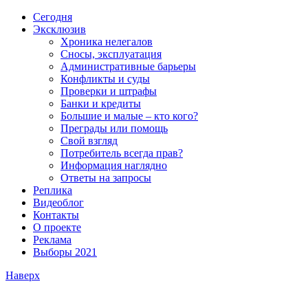
Сегодня
Эксклюзив
Хроника нелегалов
Сносы, эксплуатация
Административные барьеры
Конфликты и суды
Проверки и штрафы
Банки и кредиты
Большие и малые – кто кого?
Преграды или помощь
Свой взгляд
Потребитель всегда прав?
Информация наглядно
Ответы на запросы
Реплика
Видеоблог
Контакты
О проекте
Реклама
Выборы 2021
Наверх