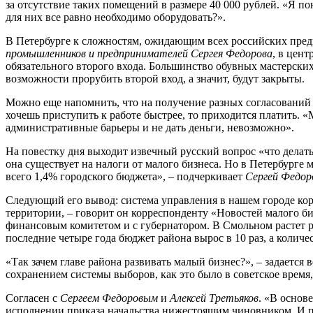
за отсутствие таких помещений в размере 40 000 рублей. «Я по
для них все равно необходимо оборудовать?».
В Петербурге к сложностям, ожидающим всех российских пред
промышленников и предпринимателей Сергея Федорова
, в цен
обязательного второго входа. Большинство обувных мастерск
возможности прорубить второй вход, а значит, будут закрыты.
Можно еще напомнить, что на получение разных согласований 
хочешь приступить к работе быстрее, то приходится платить. 
административные барьеры и не дать деньги, невозможно».
На повестку дня выходит извечный русский вопрос «что делат
она существует на налоги от малого бизнеса. Но в Петербурге
всего 1,4% городского бюджета», – подчеркивает
Сергей Федор
Следующий его вывод: система управления в нашем городе корр
территории, – говорит он корреспонденту «Новостей малого би
финансовым комитетом и с губернатором. В Смольном растет ра
последние четыре года бюджет района вырос в 10 раз, а колич
«Так зачем главе района развивать малый бизнес?», – задается
сохранением системы выборов, как это было в советское время
Согласен с
Сергеем Федоровым
и
Алексей Третьяков
. «В основ
исполнении приказа начальства нижестоящим чиновником. И пр