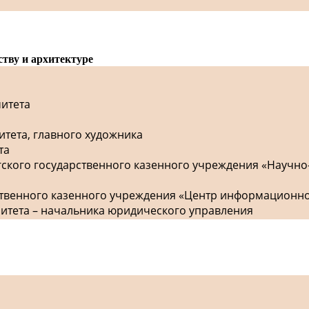
ству и архитектуре
митета
итета, главного художника
та
гского государственного казенного учреждения «Научно
рственного казенного учреждения «Центр информационн
митета – начальника юридического управления