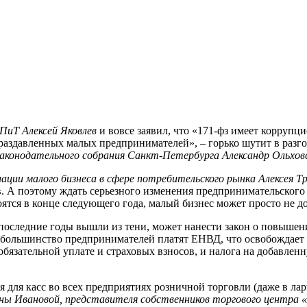
ПиТ Алексей Яковлев
и вовсе заявил, что «171-фз имеет коррупц
 раздавленных малых предпринимателей», – горько шутит в разг
аконодательного собрания Санкт-Петербурга Александр Ольхов
ции малого бизнеса в сфере потребительского рынка Алексея Т
 А поэтому ждать серьезного изменения предпринимательского 
ятся в конце следующего года, малый бизнес может просто не д
последние годы вышли из тени, может нанести закон о повышен
 большинство предпринимателей платят ЕНВД, что освобождает
язательной уплате и страховых взносов, и налога на добавленн
для касс во всех предприятиях розничной торговли (даже в лар
ны Ивановой, представителя собственников торгового центра «