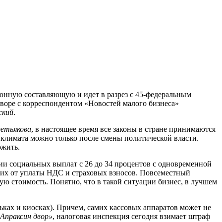
ионную составляющую и идет в разрез с 45-федеральным
оворе с корреспондентом «Новостей малого бизнеса»
ский
.
ретьякова
, в настоящее время все законы в стране принимаются
климата можно только после смены политической власти.
ожить.
ии социальных выплат с 26 до 34 процентов с одновременной
 их от уплаты НДС и страховых взносов. Повсеместный
ую стоимость. Понятно, что в такой ситуации бизнес, в лучшем
ьках и киосках). Причем, самих кассовых аппаратов может не
Апраксин двор»
, налоговая инспекция сегодня взимает штраф