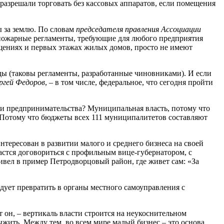
е разрешали торговать без кассовых аппаратов, если помещения
ы за землю. По словам
председателя правления Ассоциации
ые пожарные регламенты, требующие для любого предприятия
щениях и первых этажах жилых домов, просто не имеют
ды (таковы регламенты, разработанные чиновниками). И если
ргей Федоров
, – в том числе, федеральное, что сегодня пройти
тии предпринимательства? Муниципальная власть, потому что
. «Потому что бюджеты всех 111 муниципалитетов составляют
тересован в развитии малого и среднего бизнеса на своей
дастся договориться с профильным вице-губернатором, с
вел в пример Петродворцовый район, где живет сам: «За
дует превратить в органы местного самоуправления с
т он, – вертикаль власти строится на неукоснительном
жить. Между тем, во всем мире малый бизнес – это основа