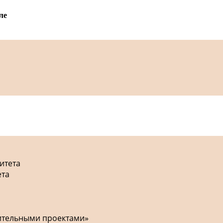
ле
итета
ета
оительными проектами»