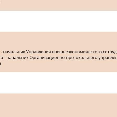
я
а - начальник Управления внешнеэкономического сотру
ета - начальник Организационно-протокольного управле
а