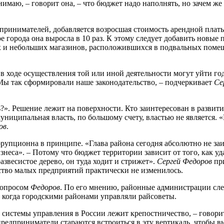
нимаю, – говорит она, – что бюджет надо наполнять, но зачем ж
принимателей, добавляется возросшая стоимость арендной плат
тре города она выросла в 10 раз. К этому следует добавить нов
их и небольших магазинов, расположившихся в подвальных поме
в ходе осуществления той или иной деятельности могут уйти го
«Мы так сформировали наше законодательство, – подчеркивает
Се
ь?». Решение лежит на поверхности. Кто заинтересован в разви
 муниципальная власть, по большому счету, властью не является
ов
.
упционна в принципе. «Глава района сегодня абсолютно не заин
знеса». – Потому что бюджет территории зависит от того, как у
звесистое дерево, он туда ходит и стрижет».
Сергей Федоров
при
ество малых предприятий практически не изменилось.
 вопросом
Федоров
. По его мнению, районные администрации сле
, когда городскими районами управляли райсоветы.
е системы управления в России лежит крепостничество, – говори
едприниматели стараются встроиться в эту вертикаль, чтобы вы