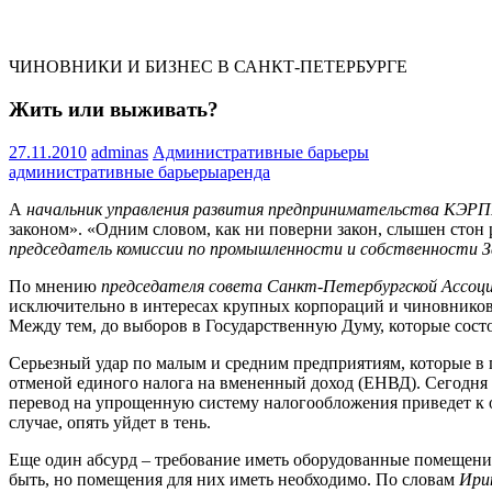
ЧИНОВНИКИ И БИЗНЕС В САНКТ-ПЕТЕРБУРГЕ
Жить или выживать?
27.11.2010
adminas
Административные барьеры
административные барьеры
аренда
А
начальник управления развития предпринимательства КЭРП
законом». «Одним словом, как ни поверни закон, слышен стон
председатель комиссии по промышленности и собственности З
По мнению
председателя совета Санкт-Петербургской Ассоциа
исключительно в интересах крупных корпораций и чиновников.
Между тем, до выборов в Государственную Думу, которые состо
Серьезный удар по малым и средним предприятиям, которые в 
отменой единого налога на вмененный доход (ЕНВД). Сегодня
перевод на упрощенную систему налогообложения приведет к об
случае, опять уйдет в тень.
Еще один абсурд – требование иметь оборудованные помещения 
быть, но помещения для них иметь необходимо. По словам
Ири