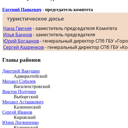
Евгений Панкевич
- председатель комитета
туристическое досье
Нана Гвичия
- заместитель председателя Комитета
Илья Баннов
- заместитель председателя
Юрий Богданов
- генеральный директор СПб ГБУ «Гор
Сергей Азаренков
- генеральный директор СПб ГБУ «К
Главы районов
Дмитрий Вакушин
Адмиралтейский
Михаил Соболев
Василеостровский
Виктор Полунин
Выборгский
Михаил Асташкевич
Калининский
Сергей Иванов
Кировский
Юлия Логвиненко
Колпинский