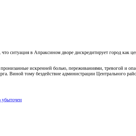
, что ситуация в Апраксином дворе дискредитирует город как ц
пронизанные искренней болью, переживаниями, тревогой и опа
урга. Виной тому бездействие администрации Центрального райо
о убыточен