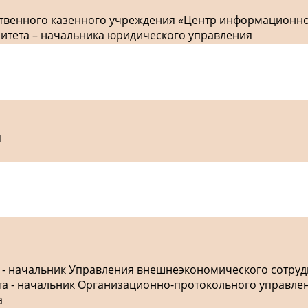
рственного казенного учреждения «Центр информационн
митета – начальника юридического управления
я
а - начальник Управления внешнеэкономического сотру
ета - начальник Организационно-протокольного управле
а