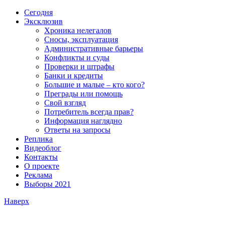
Сегодня
Эксклюзив
Хроника нелегалов
Сносы, эксплуатация
Административные барьеры
Конфликты и суды
Проверки и штрафы
Банки и кредиты
Большие и малые – кто кого?
Преграды или помощь
Свой взгляд
Потребитель всегда прав?
Информация наглядно
Ответы на запросы
Реплика
Видеоблог
Контакты
О проекте
Реклама
Выборы 2021
Наверх