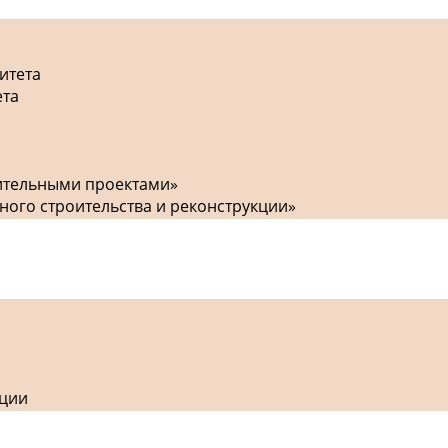
итета
ета
оительными проектами»
ного строительства и реконструкции»
кции