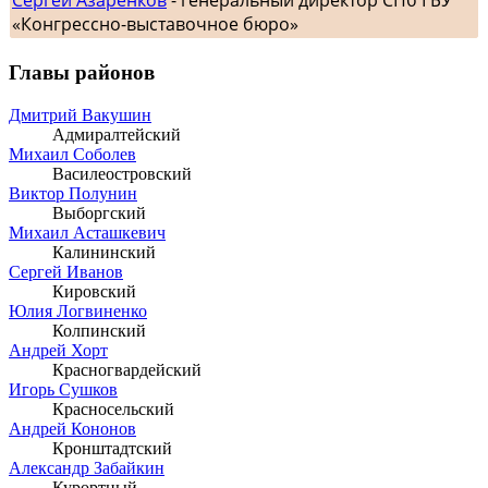
Сергей Азаренков
- генеральный директор СПб ГБУ
«Конгрессно-выставочное бюро»
Главы районов
Дмитрий Вакушин
Адмиралтейский
Михаил Соболев
Василеостровский
Виктор Полунин
Выборгский
Михаил Асташкевич
Калининский
Сергей Иванов
Кировский
Юлия Логвиненко
Колпинский
Андрей Хорт
Красногвардейский
Игорь Сушков
Красносельский
Андрей Кононов
Кронштадтский
Александр Забайкин
Курортный