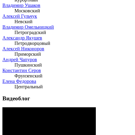
Владимир Ушаков
Московский
Алексей Гульчук
Невский
Владимир Омельницкий
Петроградский
Александр Якушев
Петродворцовый
Алексей Никоноров
Приморский
Андрей Чапуров
Пушкинский
Константин Серов
Фрунзенский
Елена Федорова
Центральный
Видеоблог