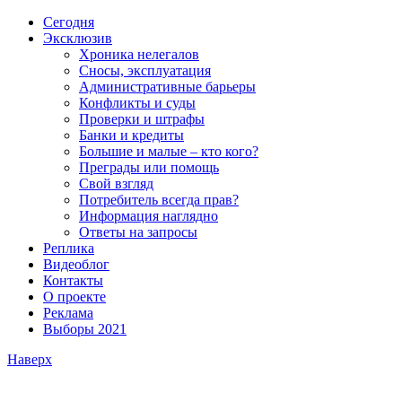
Сегодня
Эксклюзив
Хроника нелегалов
Сносы, эксплуатация
Административные барьеры
Конфликты и суды
Проверки и штрафы
Банки и кредиты
Большие и малые – кто кого?
Преграды или помощь
Свой взгляд
Потребитель всегда прав?
Информация наглядно
Ответы на запросы
Реплика
Видеоблог
Контакты
О проекте
Реклама
Выборы 2021
Наверх