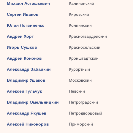
Михаил Асташкевич
Калининский
Сергей Иванов
Кировский
Юлия Логвиненко
Колпинский
Андрей Хорт
Красногвардейский
Игорь Сушков
Красносельский
Андрей Кононов
Кронштадтский
Александр Забайкин
Курортный
Владимир Ушаков
Московский
Алексей Гульчук
Невский
Владимир Омельницкий
Петроградский
Александр Якушев
Петродворцовый
Алексей Никоноров
Приморский