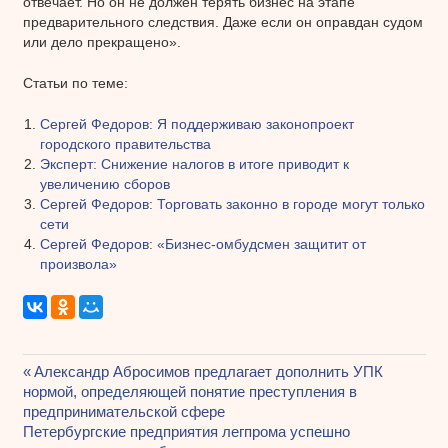
отвечает. Но он не должен терять бизнес на этапе
предварительного следствия. Даже если он оправдан судом
или дело прекращено».
Статьи по теме:
Сергей Федоров: Я поддерживаю законопроект
городского правительства
Эксперт: Снижение налогов в итоге приводит к
увеличению сборов
Сергей Федоров: Торговать законно в городе могут только
сети
Сергей Федоров: «Бизнес-омбудсмен защитит от
произвола»
Предыдущая
Александр Абросимов предлагает дополнить УПК
Навигация
нормой, определяющей понятие преступления в
запись:
предпринимательской сфере
по
Следующая
Петербургские предприятия легпрома успешно