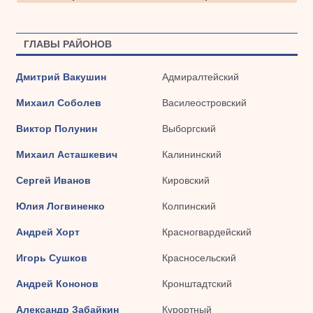
ГЛАВЫ РАЙОНОВ
Дмитрий Вакушин
Адмиралтейский
Михаил Соболев
Василеостровский
Виктор Полунин
Выборгский
Михаил Асташкевич
Калининский
Сергей Иванов
Кировский
Юлия Логвиненко
Колпинский
Андрей Хорт
Красногвардейский
Игорь Сушков
Красносельский
Андрей Кононов
Кронштадтский
Александр Забайкин
Курортный