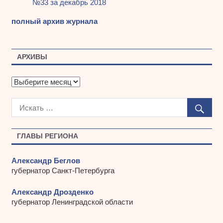
№33 за декабрь 2018
полный архив журнала
АРХИВЫ
А
р
х
и
в
ы
ГЛАВЫ РЕГИОНА
Александр Беглов
губернатор Санкт-Петербурга
Александр Дрозденко
губернатор Ленинградской области