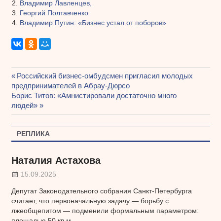
Владимир Лавленцев,
Георгий Полтавченко
Владимир Путин: «Бизнес устал от поборов»
Предыдущая
Российский бизнес-омбудсмен пригласил молодых
Навигация
предпринимателей в Абрау-Дюрсо
запись:
Следующая
Борис Титов: «Амнистировали достаточно много
по
запись:
людей»
записям
РЕПЛИКА
Наталия Астахова
15.09.2025
Депутат Законодательного собрания Санкт-Петербурга
считает, что первоначальную задачу — борьбу с
лжеобщепитом — подменили формальным параметром:
площадью 50 кв.м.