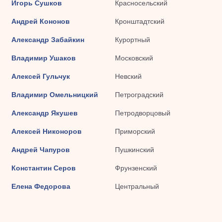
Игорь Сушков
Красносельский
Андрей Кононов
Кронштадтский
Александр Забайкин
Курортный
Владимир Ушаков
Московский
Алексей Гульчук
Невский
Владимир Омельницкий
Петроградский
Александр Якушев
Петродворцовый
Алексей Никоноров
Приморский
Андрей Чапуров
Пушкинский
Константин Серов
Фрунзенский
Елена Федорова
Центральный