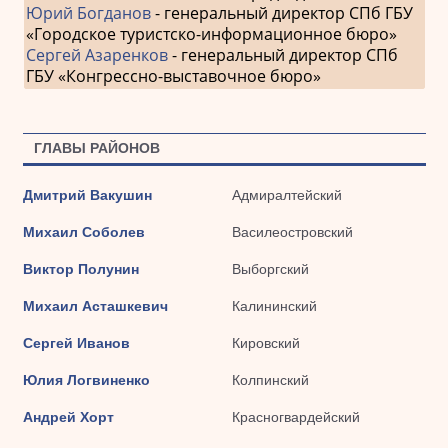
Юрий Богданов
- генеральный директор СПб ГБУ
«Городское туристско-информационное бюро»
Сергей Азаренков
- генеральный директор СПб
ГБУ «Конгрессно-выставочное бюро»
ГЛАВЫ РАЙОНОВ
Дмитрий Вакушин
Адмиралтейский
Михаил Соболев
Василеостровский
Виктор Полунин
Выборгский
Михаил Асташкевич
Калининский
Сергей Иванов
Кировский
Юлия Логвиненко
Колпинский
Андрей Хорт
Красногвардейский