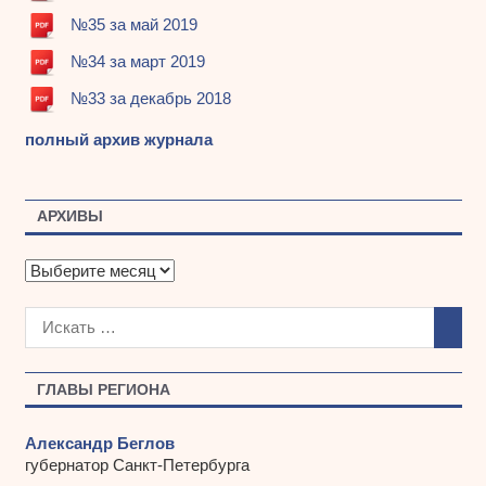
№35 за май 2019
№34 за март 2019
№33 за декабрь 2018
полный архив журнала
АРХИВЫ
А
р
х
и
в
ы
ГЛАВЫ РЕГИОНА
Александр Беглов
губернатор Санкт-Петербурга