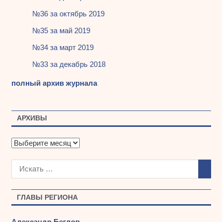
№36 за октябрь 2019
№35 за май 2019
№34 за март 2019
№33 за декабрь 2018
полный архив журнала
АРХИВЫ
А
р
х
и
в
ы
ГЛАВЫ РЕГИОНА
Александр Беглов