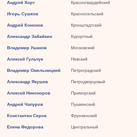
Андрей Хорт
Красногвардейский
Игорь Сушков
Красносельский
Андрей Кононов
Кронштадтский
Александр Забайкин
Курортный
Владимир Ушаков
Московский
Алексей Гульчук
Невский
Владимир Омельницкий
Петроградский
Александр Якушев
Петродворцовый
Алексей Никоноров
Приморский
Андрей Чапуров
Пушкинский
Константин Серов
Фрунзенский
Елена Федорова
Центральный