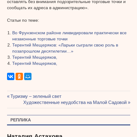
оставлять без внимания подозрительные торговые точки и
сообщать их адреса в администрацию».
Статьи по теме:
Во Фрунзенском районе ликвидировали практически все
незаконные торговые точки
Терентий Мещеряков: «Ларьки сыграли свою роль в
позапрошлом десятилетии…»
Терентий Мещеряков,
Терентий Мещеряков,
Предыдущая
Туризму – зеленый свет
Навигация
запись:
Следующая
Художественные неудобства на Малой Садовой
запись:
по
РЕПЛИКА
записям
Наталия Астахова