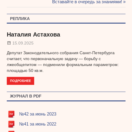
Навигация
запись:
Следующая
Вставайте в очередь за знаниями!
запись:
по
РЕПЛИКА
записям
Наталия Астахова
15.09.2025
Депутат Законодательного собрания Санкт-Петербурга
считает, что первоначальную задачу — борьбу с
лжеобщепитом — подменили формальным параметром:
площадью 50 кв.м.
ПОДРОБНЕЕ
ЖУРНАЛ В PDF
№42 за июнь 2023
№41 за июнь 2022