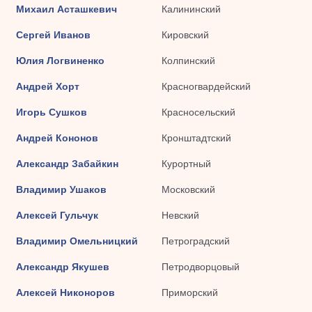
Михаил Асташкевич
Калининский
Сергей Иванов
Кировский
Юлия Логвиненко
Колпинский
Андрей Хорт
Красногвардейский
Игорь Сушков
Красносельский
Андрей Кононов
Кронштадтский
Александр Забайкин
Курортный
Владимир Ушаков
Московский
Алексей Гульчук
Невский
Владимир Омельницкий
Петроградский
Александр Якушев
Петродворцовый
Алексей Никоноров
Приморский