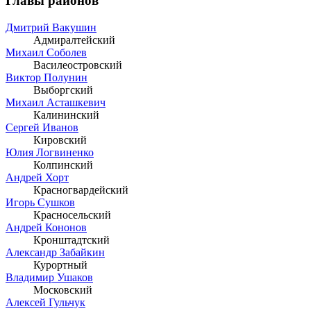
Главы районов
Дмитрий Вакушин
Адмиралтейский
Михаил Соболев
Василеостровский
Виктор Полунин
Выборгский
Михаил Асташкевич
Калининский
Сергей Иванов
Кировский
Юлия Логвиненко
Колпинский
Андрей Хорт
Красногвардейский
Игорь Сушков
Красносельский
Андрей Кононов
Кронштадтский
Александр Забайкин
Курортный
Владимир Ушаков
Московский
Алексей Гульчук