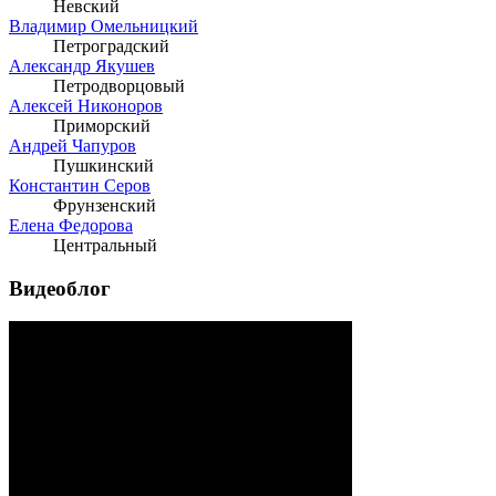
Невский
Владимир Омельницкий
Петроградский
Александр Якушев
Петродворцовый
Алексей Никоноров
Приморский
Андрей Чапуров
Пушкинский
Константин Серов
Фрунзенский
Елена Федорова
Центральный
Видеоблог