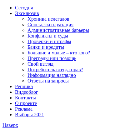
Сегодня
Эксклюзив
Хроника нелегалов
Сносы, эксплуатация
Административные барьеры
Конфликты и суды
Проверки и штрафы
Банки и кредиты
Большие и малые – кто кого?
Преграды или помощь
Свой взгляд
Потребитель всегда прав?
Информация наглядно
Ответы на запросы
Реплика
Видеоблог
Контакты
О проекте
Реклама
Выборы 2021
Наверх