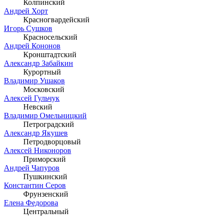
Колпинский
Андрей Хорт
Красногвардейский
Игорь Сушков
Красносельский
Андрей Кононов
Кронштадтский
Александр Забайкин
Курортный
Владимир Ушаков
Московский
Алексей Гульчук
Невский
Владимир Омельницкий
Петроградский
Александр Якушев
Петродворцовый
Алексей Никоноров
Приморский
Андрей Чапуров
Пушкинский
Константин Серов
Фрунзенский
Елена Федорова
Центральный