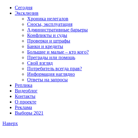
Сегодня
Эксклюзив
Хроника нелегалов
Сносы, эксплуатация
Административные барьеры
Конфликты и суды
Проверки и штрафы
Банки и кредиты
Большие и малые – кто кого?
Преграды или помощь
Свой взгляд
Потребитель всегда прав?
Информация наглядно
Ответы на запросы
Реплика
Видеоблог
Контакты
О проекте
Реклама
Выборы 2021
Наверх