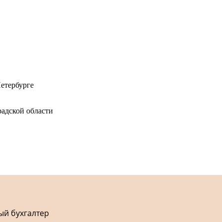
етербурге
адской области
ый бухгалтер