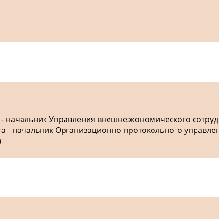
я
а - начальник Управления внешнеэкономического сотру
ета - начальник Организационно-протокольного управле
а