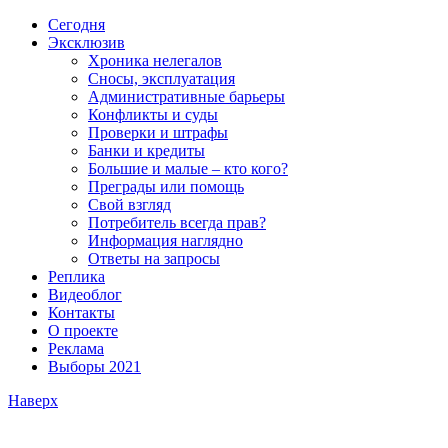
Сегодня
Эксклюзив
Хроника нелегалов
Сносы, эксплуатация
Административные барьеры
Конфликты и суды
Проверки и штрафы
Банки и кредиты
Большие и малые – кто кого?
Преграды или помощь
Свой взгляд
Потребитель всегда прав?
Информация наглядно
Ответы на запросы
Реплика
Видеоблог
Контакты
О проекте
Реклама
Выборы 2021
Наверх