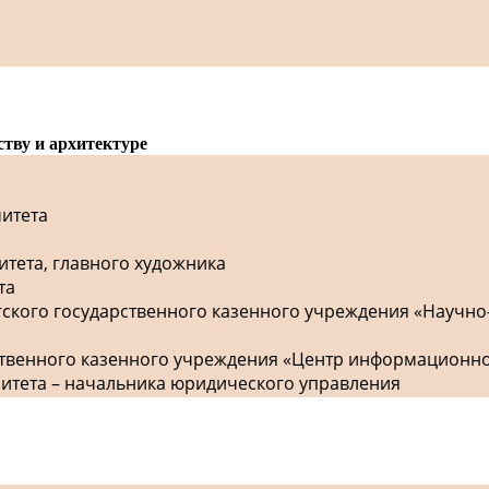
ству и архитектуре
митета
итета, главного художника
та
гского государственного казенного учреждения «Научно
рственного казенного учреждения «Центр информационн
митета – начальника юридического управления