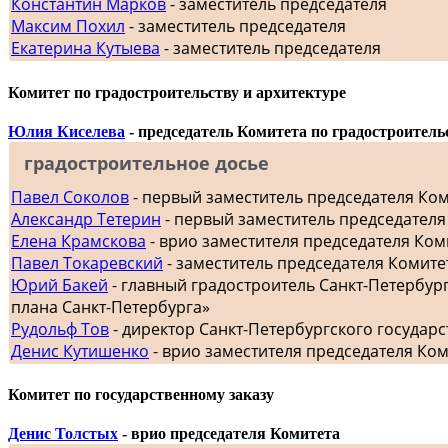
Константин Марков
- заместитель председателя
Максим Похил
- заместитель председателя
Екатерина Кутыева
- заместитель председателя
Комитет по градостроительству и архитектуре
Юлия Киселева
- председатель Комитета по градостроитель
градостроительное досье
Павел Соколов
- первый заместитель председателя Ко
Александр Тетерин
- первый заместитель председателя
Елена Крамскова
- врио заместителя председателя Ком
Павел Токаревский
- заместитель председателя Комите
Юрий Бакей
- главный градостроитель Санкт-Петербур
плана Санкт-Петербурга»
Рудольф Тов
- директор Санкт-Петербургского госуда
Денис Кутишенко
- врио заместителя председателя Ко
Комитет по государственному заказу
Денис Толстых
- врио председателя Комитета