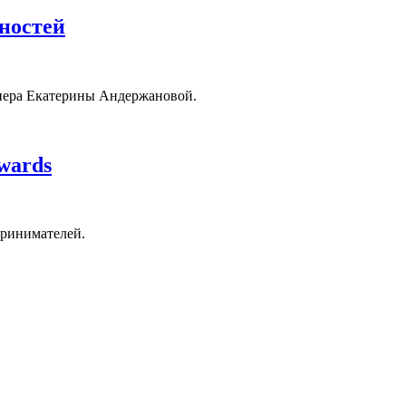
ностей
нера Екатерины Андержановой.
wards
принимателей.