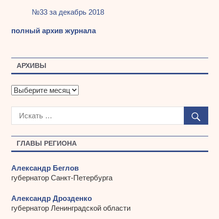
№33 за декабрь 2018
полный архив журнала
АРХИВЫ
А
р
х
и
в
ы
ГЛАВЫ РЕГИОНА
Александр Беглов
губернатор Санкт-Петербурга
Александр Дрозденко
губернатор Ленинградской области