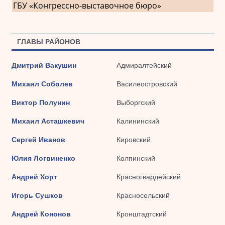
ГБУ «Конгрессно-выставочное бюро»
ГЛАВЫ РАЙОНОВ
Дмитрий Вакушин
Адмиралтейский
Михаил Соболев
Василеостровский
Виктор Полунин
Выборгский
Михаил Асташкевич
Калининский
Сергей Иванов
Кировский
Юлия Логвиненко
Колпинский
Андрей Хорт
Красногвардейский
Игорь Сушков
Красносельский
Андрей Кононов
Кронштадтский