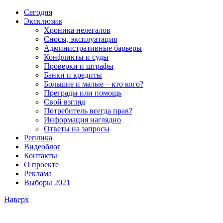
Сегодня
Эксклюзив
Хроника нелегалов
Сносы, эксплуатация
Административные барьеры
Конфликты и суды
Проверки и штрафы
Банки и кредиты
Большие и малые – кто кого?
Преграды или помощь
Свой взгляд
Потребитель всегда прав?
Информация наглядно
Ответы на запросы
Реплика
Видеоблог
Контакты
О проекте
Реклама
Выборы 2021
Наверх