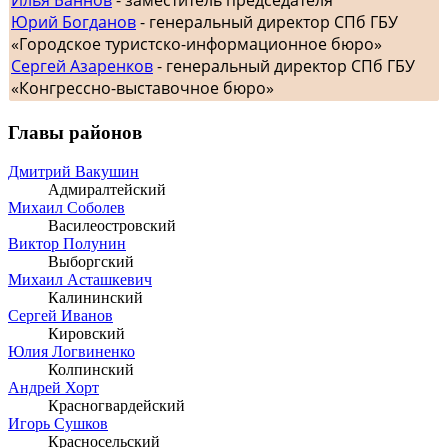
Илья Баннов
- заместитель председателя
Юрий Богданов
- генеральный директор СПб ГБУ
«Городское туристско-информационное бюро»
Сергей Азаренков
- генеральный директор СПб ГБУ
«Конгрессно-выставочное бюро»
Главы районов
Дмитрий Вакушин
Адмиралтейский
Михаил Соболев
Василеостровский
Виктор Полунин
Выборгский
Михаил Асташкевич
Калининский
Сергей Иванов
Кировский
Юлия Логвиненко
Колпинский
Андрей Хорт
Красногвардейский
Игорь Сушков
Красносельский