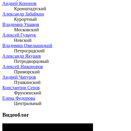
Андрей Кононов
Кронштадтский
Александр Забайкин
Курортный
Владимир Ушаков
Московский
Алексей Гульчук
Невский
Владимир Омельницкий
Петроградский
Александр Якушев
Петродворцовый
Алексей Никоноров
Приморский
Андрей Чапуров
Пушкинский
Константин Серов
Фрунзенский
Елена Федорова
Центральный
Видеоблог