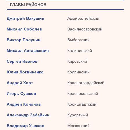
ГЛАВЫ РАЙОНОВ
Дмитрий Вакушин
Адмиралтейский
Михаил Соболев
Василеостровский
Виктор Полунин
Выборгский
Михаил Асташкевич
Калининский
Сергей Иванов
Кировский
Юлия Логвиненко
Колпинский
Андрей Хорт
Красногвардейский
Игорь Сушков
Красносельский
Андрей Кононов
Кронштадтский
Александр Забайкин
Курортный
Владимир Ушаков
Московский