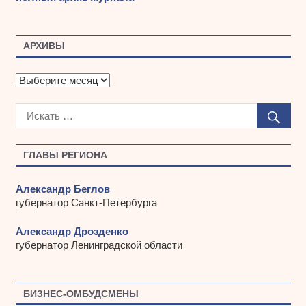
АРХИВЫ
А
р
х
и
в
ы
ГЛАВЫ РЕГИОНА
Александр Беглов
губернатор Санкт-Петербурга
Александр Дрозденко
губернатор Ленинградской области
БИЗНЕС-ОМБУДСМЕНЫ